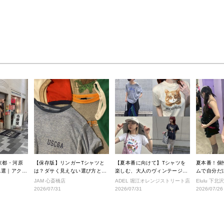
京都・河原
【保存版】リンガーTシャツと
【夏本番に向けて】Tシャツを
夏本番！個
1選｜アクセ
は？ダサく見えない選び方と着
楽しむ、大人のヴィンテージス
ムで自分だけ
きショップ
こなし完全ガイド
タイル
ルへ！
JAM 心斎橋店
ADEL 堀江オレンジストリート店
Elulu 下北
2026/07/31
2026/07/31
2026/07/26