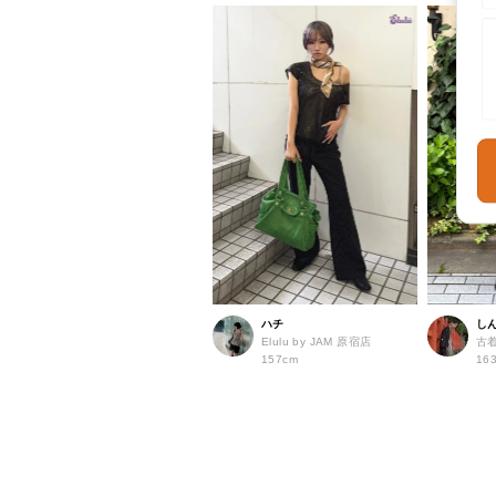
ハチ
し
Elulu by JAM 原宿店
古着
157cm
16