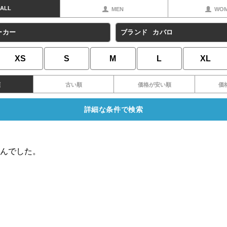
ALL
MEN
WO
ーカー
ブランド
カバロ
XS
S
M
L
XL
順
古い順
価格が安い順
価
詳細な条件で検索
んでした。