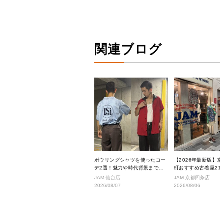
関連ブログ
ボウリングシャツを使ったコー
【2026年最新版】
デ2選！魅力や時代背景までご
町おすすめ古着屋2
紹介
ス良好な絶対行くべ
JAM 仙台店
JAM 京都四条店
厳選！
2026/08/07
2026/08/06