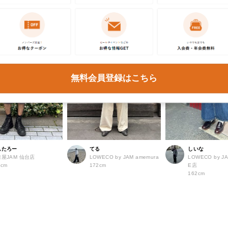
無料会員登録はこちら
んたろー
てる
しいな
屋JAM 仙台店
LOWECO by JAM amemura
LOWECO by JA
3cm
172cm
E店
162cm