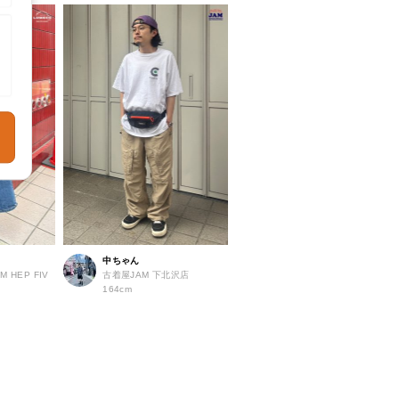
中ちゃん
M HEP FIV
古着屋JAM 下北沢店
164cm