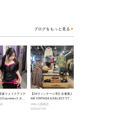
ブログをもっと見る
性派リメイクアイテ
【26ヴィンテージ市】古着屋J
のsummerスタイ
AM VINTAGE＆SELECTで7月
に入荷されるヴィンテージアイ
沢店
JAM 心斎橋店
テムをご紹介。
2026/07/25