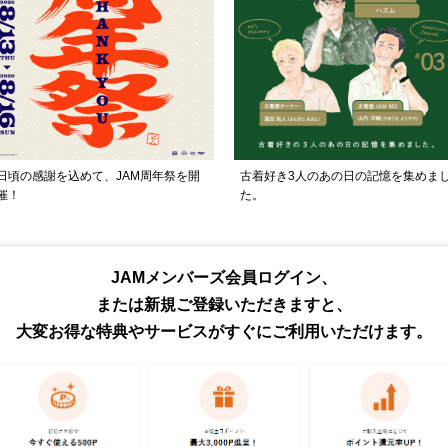
日頃の感謝を込めて、JAM周年祭を開
古着好き3人のあの日の記憶を集めま
催！
た。
トピックス・特集をもっと見る
JAMメンバーズ会員ログイン、
または新規ご登録いただきますと、
大変お得な特典やサービスがすぐにご利用いただけます。