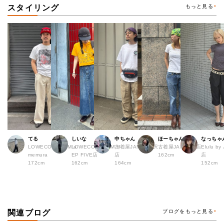
スタイリング
もっと見る
てる
しいな
中ちゃん
ほーちゃん
なっちゃ
LOWECO by JAM a
LOWECO by JAM H
古着屋JAM 下北沢
古着屋JAM 広島店
Elulu b
memura
EP FIVE店
店
162cm
店
172cm
162cm
164cm
152cm
関連ブログ
ブログをもっと見る