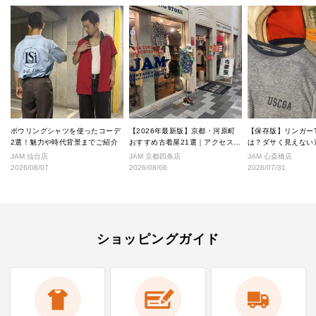
ボウリングシャツを使ったコーデ
【2026年最新版】京都・河原町
【保存版】リンガー
2選！魅力や時代背景までご紹介
おすすめ古着屋21選｜アクセス良
は？ダサく見えない
好な絶対行くべきショップ厳選！
なし完全ガイド
JAM 仙台店
JAM 京都四条店
JAM 心斎橋店
2026/08/07
2026/08/06
2026/07/31
ショッピングガイド