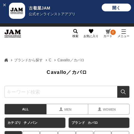
開く
古着屋JAM
公式オンラインストアアプリ
メンズ
レディース
カテゴリ
ヴィンテージ
グッ
0
検索
お気に入り
カート
メニュー
ブランドから探す
C
Cavallo／カバロ
Cavallo／カバロ
ALL
MEN
WOMEN
カテゴリ
チノパン
ブランド
カバロ