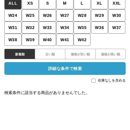
ALL
XS
S
M
L
XL
XXL
W24
W25
W26
W27
W28
W29
W30
W31
W32
W33
W34
W35
W36
W37
W38
W39
W40
W41
W42
新着順
古い順
価格が安い順
価格が高い順
詳細な条件で検索
在庫なしを含める
検索条件に該当する商品がありませんでした。