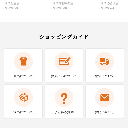
好な絶対行くべきショップ厳選！
なし完全ガイド
JAM 仙台店
JAM 京都四条店
JAM 心斎橋店
2026/08/07
2026/08/06
2026/07/31
ショッピングガイド
商品について
お支払いに
ついて
配送について
返品について
よくある質問
お問い合わせ