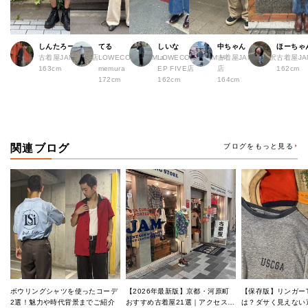
しんたろー
てる
しいな
中ちゃん
ほーちゃ
古着屋JAM 仙台店
LOWECO by JAM a
LOWECO by JAM H
古着屋JAM 下北沢
古着屋J
163cm
memura
EP FIVE店
店
162cm
172cm
162cm
164cm
関連ブログ
ブログをもっと見る
ボウリングシャツを使ったコーデ
【2026年最新版】京都・河原町
【保存版】リンガー
2選！魅力や時代背景までご紹介
おすすめ古着屋21選｜アクセス良
は？ダサく見えない