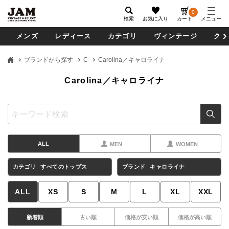
0
検索
お気に入り
カート
メニュー
メンズ
レディース
カテゴリ
ヴィンテージ
グッ
ブランドから探す
C
Carolina／キャロライナ
Carolina／キャロライナ
ALL
MEN
WOMEN
カテゴリ
すべてのトップス
ブランド
キャロライナ
ALL
XS
S
M
L
XL
XXL
新着順
古い順
価格が安い順
価格が高い順