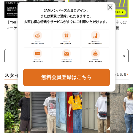
JAMメンバーズ会員ログイン、
または新規ご登録いただきますと、
大変お得な特典やサービスがすぐにご利用いただけます。
【YouTube】ARKnetsコラボ！028
柄ワンピースは夏の切り札、今っぽ
マーケットで本気ショッピング
く着るレイヤード＆ミックス術
トピックス・特集をもっと見る
スタイリング
もっと見る
無料会員登録はこちら