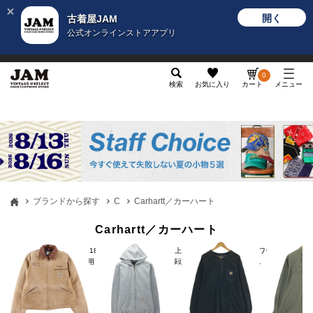
開く
古着屋JAM
公式オンラインストアアプリ
メンズ
レディース
カテゴリ
ヴィンテージ
グッ
0
検索
お気に入り
カート
メニュー
ブランドから探す
C
Carhartt／カーハート
Carhartt／カーハート
カーハート(Carhartt)は、1889年に誕生し、120年以上の歴史を持つアメリカのワークウェア
ブランド。ダック地を採用した定番ワークウェアを筆頭に、現在もほぼ形を変...
もっと見る