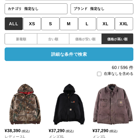
カテゴリ
指定なし
ブランド
指定なし
ALL
XS
S
M
L
XL
XXL
新着順
古い順
価格が安い順
価格が高い順
詳細な条件で検索
60
/
596
件
在庫なしを含める
¥
38,390
¥
37,290
¥
37,290
(税込)
(税込)
(税込)
レディースL
メンズXL
メンズL