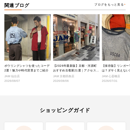
関連ブログ
ブログをもっと見る
ボウリングシャツを使ったコーデ
【2026年最新版】京都・河原町
【保存版】リンガー
2選！魅力や時代背景までご紹介
おすすめ古着屋21選｜アクセス良
は？ダサく見えない
好な絶対行くべきショップ厳選！
なし完全ガイド
JAM 仙台店
JAM 京都四条店
JAM 心斎橋店
2026/08/07
2026/08/06
2026/07/31
ショッピングガイド