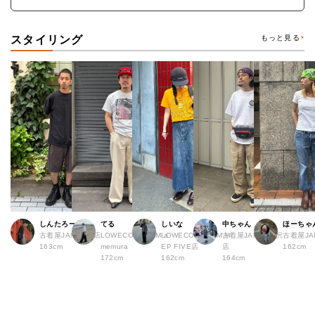
スタイリング
もっと見る
しんたろー
てる
しいな
中ちゃん
ほーちゃ
古着屋JAM 仙台店
LOWECO by JAM a
LOWECO by JAM H
古着屋JAM 下北沢
古着屋J
163cm
memura
EP FIVE店
店
162cm
172cm
162cm
164cm