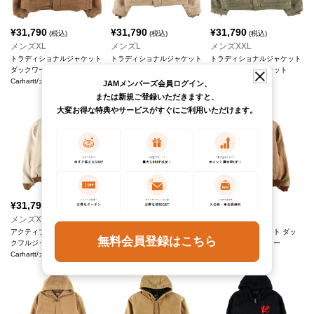
¥
31,790
¥
31,790
¥
31,790
(税込)
(税込)
(税込)
メンズXL
メンズL
メンズXXL
トラディショナルジャケット
トラディショナルジャケット
トラディショナルジャケット
ダックワークジャケット
ダックワークジャケット
ダックワークジャケット
Carhartt/カーハート
Carhartt/カーハート
Carhartt/カーハート
JAMメンバーズ会員ログイン、
または新規ご登録いただきますと、
大変お得な特典やサービスがすぐにご利用いただけます。
¥
31,790
¥
31,790
¥
31,790
(税込)
(税込)
(税込)
メンズXL
メンズXXXL
メンズXXL
アクティブジャケット ダッ
アクティブジャケット ダッ
アクティブジャケット ダッ
無料会員登録はこちら
クフルジップパーカー
クフルジップパーカー
クフルジップパーカー
Carhartt/カーハート
Carhartt/カーハート
Carhartt/カーハート