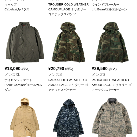
キャップ
TROUSER COLD WEATHER
ウインドブレーカー
Cabelas/カベラス
CAMOUFLAGE ミリタリー
L.L.Bean/エルエルビーン
ゴアテックスパンツ
¥
13,090
¥
20,790
¥
29,590
(税込)
(税込)
(税込)
メンズXL
メンズS
メンズS
ナイロンジャケット
PARKA COLD WEATHER C
PARKA COLD WEATHER C
Pierre Cardin/ピエールカル
AMOUFLAGE ミリタリー ゴ
AMOUFLAGE ミリタリー ゴ
ダン
アテックスパーカー
アテックスパーカー