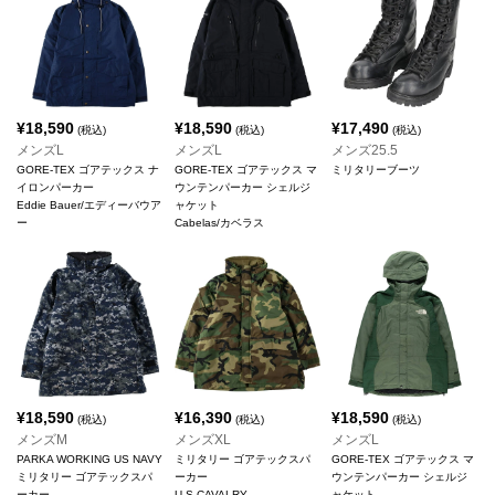
¥
18,590
¥
18,590
¥
17,490
(税込)
(税込)
(税込)
メンズL
メンズL
メンズ25.5
GORE-TEX ゴアテックス ナ
GORE-TEX ゴアテックス マ
ミリタリーブーツ
イロンパーカー
ウンテンパーカー シェルジ
Eddie Bauer/エディーバウア
ャケット
ー
Cabelas/カベラス
¥
18,590
¥
16,390
¥
18,590
(税込)
(税込)
(税込)
メンズM
メンズXL
メンズL
PARKA WORKING US NAVY
ミリタリー ゴアテックスパ
GORE-TEX ゴアテックス マ
ミリタリー ゴアテックスパ
ーカー
ウンテンパーカー シェルジ
ーカー
U.S.CAVALRY
ャケット