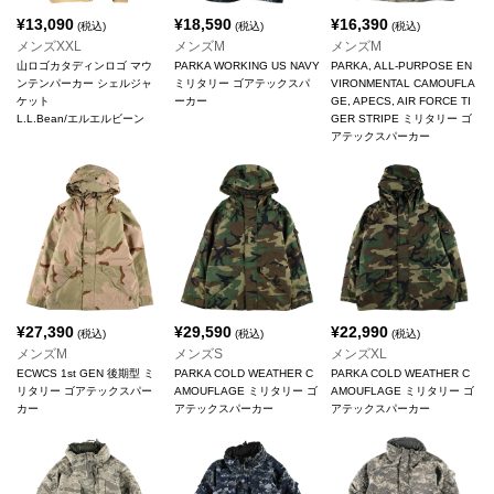
¥
13,090
¥
18,590
¥
16,390
(税込)
(税込)
(税込)
メンズXXL
メンズM
メンズM
山ロゴカタディンロゴ マウ
PARKA WORKING US NAVY
PARKA, ALL-PURPOSE EN
ンテンパーカー シェルジャ
ミリタリー ゴアテックスパ
VIRONMENTAL CAMOUFLA
ケット
ーカー
GE, APECS, AIR FORCE TI
L.L.Bean/エルエルビーン
GER STRIPE ミリタリー ゴ
アテックスパーカー
¥
27,390
¥
29,590
¥
22,990
(税込)
(税込)
(税込)
メンズM
メンズS
メンズXL
ECWCS 1st GEN 後期型 ミ
PARKA COLD WEATHER C
PARKA COLD WEATHER C
リタリー ゴアテックスパー
AMOUFLAGE ミリタリー ゴ
AMOUFLAGE ミリタリー ゴ
カー
アテックスパーカー
アテックスパーカー