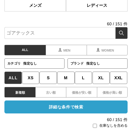
メンズ
レディース
60
/
151
件
ALL
MEN
WOMEN
カテゴリ
指定なし
ブランド
指定なし
ALL
XS
S
M
L
XL
XXL
新着順
古い順
価格が安い順
価格が高い順
詳細な条件で検索
60
/
151
件
在庫なしを含める