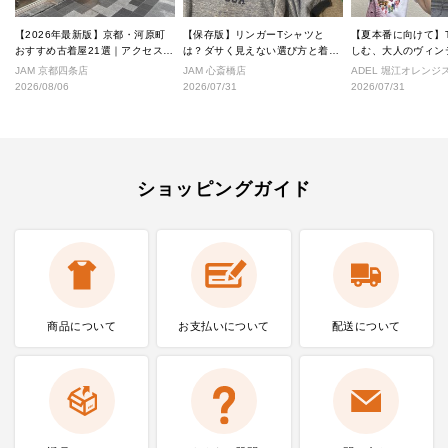
【2026年最新版】京都・河原町
【保存版】リンガーTシャツと
【夏本番に向けて】
おすすめ古着屋21選｜アクセス良
は？ダサく見えない選び方と着こ
しむ、大人のヴィン
好な絶対行くべきショップ厳選！
なし完全ガイド
ル
JAM 京都四条店
JAM 心斎橋店
ADEL 堀江オレン
2026/08/06
2026/07/31
2026/07/31
ショッピングガイド
商品について
お支払いに
ついて
配送について