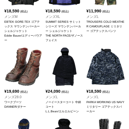
¥
18,590
¥
18,590
¥
11,990
(税込)
(税込)
(税込)
メンズM
メンズXL
メンズL
EBTEK GORE-TEX ゴアテ
SUMMIT SERIES サミット
TROUSERS COLD WEATHE
ックス マウンテンパーカー
シリーズ マウンテンパーカ
R CAMOUFLAGE ミリタリ
シェルジャケット
ー シェルジャケット
ー ゴアテックスパンツ
Eddie Bauer/エディーバウア
THE NORTH FACE/ザノース
ー
フェイス
¥
19,690
¥
24,090
¥
18,590
(税込)
(税込)
(税込)
メンズ28.0
メンズL
メンズL
ワークブーツ
ノーイースターコート 中綿
PARKA WORKING US NAVY
DANNER/ダナー
コート
ミリタリー ゴアテックスパ
L.L.Bean/エルエルビーン
ーカー