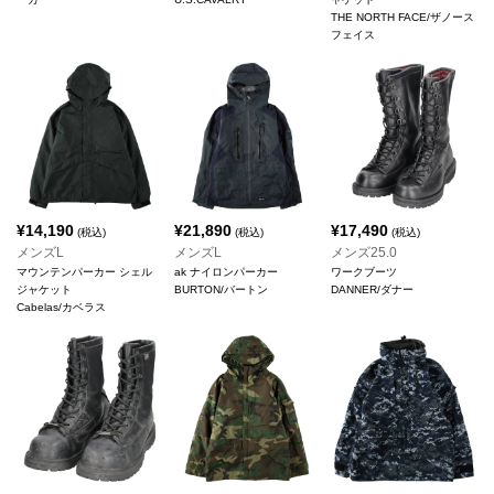
THE NORTH FACE/ザノース
フェイス
¥
14,190
¥
21,890
¥
17,490
(税込)
(税込)
(税込)
メンズL
メンズL
メンズ25.0
マウンテンパーカー シェル
ak ナイロンパーカー
ワークブーツ
ジャケット
BURTON/バートン
DANNER/ダナー
Cabelas/カベラス