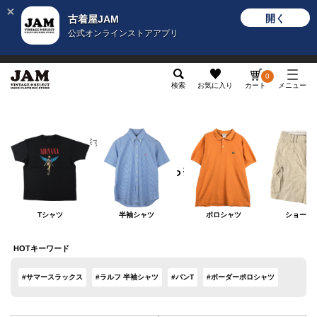
開く
古着屋JAM
公式オンラインストアアプリ
メンズ
レディース
カテゴリ
ヴィンテージ
グッ
0
検索
お気に入り
カート
メニュー
カテゴリから探す
カテゴリから探す
Tシャツ
半袖シャツ
ポロシャツ
ショート
HOTキーワード
#サマースラックス
#ラルフ 半袖シャツ
#バンT
#ボーダーポロシャツ