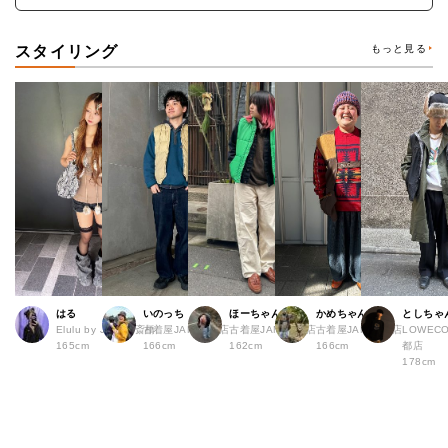
スタイリング
もっと見る
はる
いのっち
ほーちゃん
かめちゃん
としちゃ
Elulu by JAM 心斎橋
古着屋JAM 渋谷店
古着屋JAM 広島店
古着屋JAM 渋谷店
LOWECO
165cm
166cm
162cm
166cm
都店
178cm