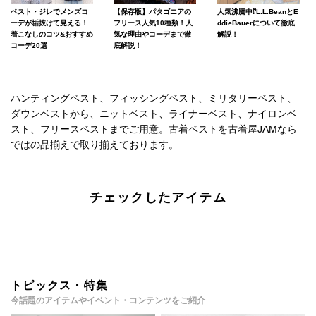
ベスト・ジレでメンズコ
【保存版】パタゴニアの
人気沸騰中⁉L.L.BeanとE
ーデが垢抜けて見える！
フリース人気10種類！人
ddieBauerについて徹底
着こなしのコツ&おすすめ
気な理由やコーデまで徹
解説！
コーデ20選
底解説！
ハンティングベスト、フィッシングベスト、ミリタリーベスト、
ダウンベストから、ニットベスト、ライナーベスト、ナイロンベ
スト、フリースベストまでご用意。古着ベストを古着屋JAMなら
ではの品揃えで取り揃えております。
チェックしたアイテム
トピックス・特集
今話題のアイテムやイベント・コンテンツをご紹介