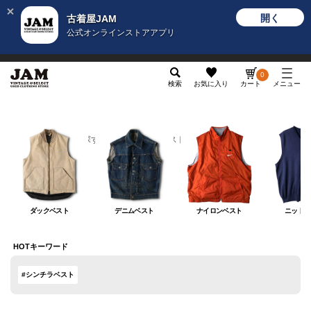
開く
古着屋JAM
公式オンラインストアアプリ
メンズ
レディース
カテゴリ
ヴィンテージ
グッ
0
検索
お気に入り
カート
メニュー
カテゴリから探す
トップス
ベスト
ベスト
ダックベスト
デニムベスト
ナイロンベスト
ニットベ
HOTキーワード
#シンチラベスト