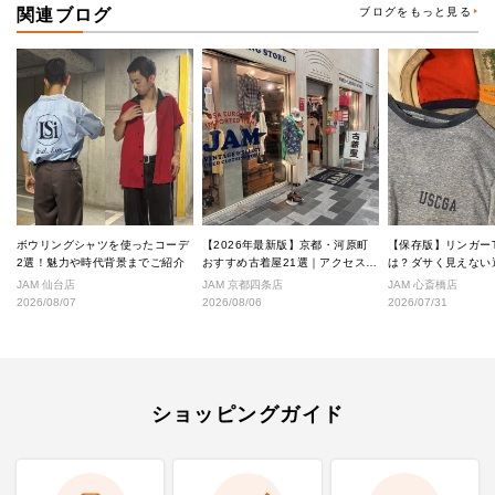
関連ブログ
ブログをもっと見る
ボウリングシャツを使ったコーデ
【2026年最新版】京都・河原町
【保存版】リンガー
2選！魅力や時代背景までご紹介
おすすめ古着屋21選｜アクセス良
は？ダサく見えない
好な絶対行くべきショップ厳選！
なし完全ガイド
JAM 仙台店
JAM 京都四条店
JAM 心斎橋店
2026/08/07
2026/08/06
2026/07/31
ショッピングガイド