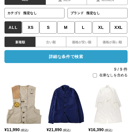
MEN
WOMEN
カテゴリ
指定なし
ブランド
指定なし
ALL
XS
S
M
L
XL
XXL
新着順
古い順
価格が安い順
価格が高い順
詳細な条件で検索
9
/
9
件
在庫なしを含める
¥
11,990
¥
21,890
¥
16,390
(税込)
(税込)
(税込)