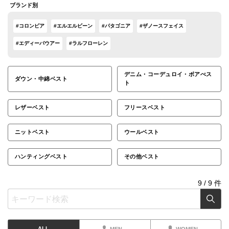
ブランド別
#コロンビア
#エルエルビーン
#パタゴニア
#ザノースフェイス
#エディーバウアー
#ラルフローレン
デニム・コーデュロイ・ボアべス
ダウン・中綿ベスト
ト
レザーベスト
フリースベスト
ニットベスト
ウールベスト
ハンティングベスト
その他ベスト
9
/
9
件
ALL