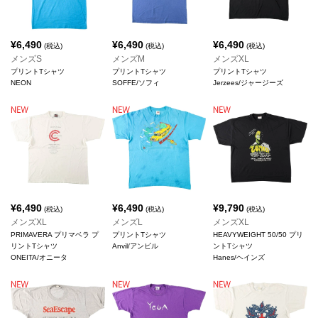
¥
6,490
¥
6,490
¥
6,490
(税込)
(税込)
(税込)
メンズS
メンズM
メンズXL
プリントTシャツ
プリントTシャツ
プリントTシャツ
NEON
SOFFE/ソフィ
Jerzees/ジャージーズ
¥
6,490
¥
6,490
¥
9,790
(税込)
(税込)
(税込)
メンズXL
メンズL
メンズXL
PRIMAVERA プリマベラ プ
プリントTシャツ
HEAVYWEIGHT 50/50 プリ
リントTシャツ
Anvil/アンビル
ントTシャツ
ONEITA/オニータ
Hanes/ヘインズ