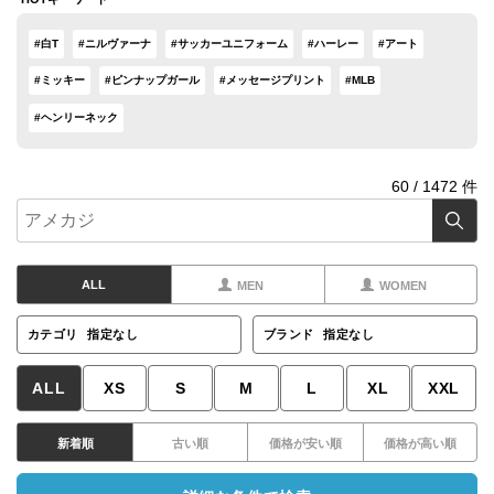
#白T
#ニルヴァーナ
#サッカーユニフォーム
#ハーレー
#アート
#ミッキー
#ピンナップガール
#メッセージプリント
#MLB
#ヘンリーネック
60
/
1472
件
ALL
MEN
WOMEN
カテゴリ
指定なし
ブランド
指定なし
ALL
XS
S
M
L
XL
XXL
新着順
古い順
価格が安い順
価格が高い順