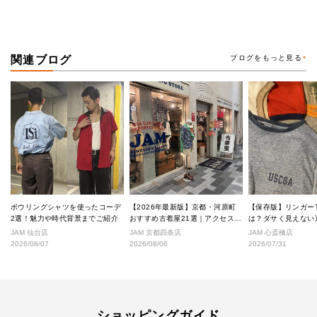
関連ブログ
ブログをもっと見る
ボウリングシャツを使ったコーデ
【2026年最新版】京都・河原町
【保存版】リンガー
2選！魅力や時代背景までご紹介
おすすめ古着屋21選｜アクセス良
は？ダサく見えない
好な絶対行くべきショップ厳選！
なし完全ガイド
JAM 仙台店
JAM 京都四条店
JAM 心斎橋店
2026/08/07
2026/08/06
2026/07/31
ショッピングガイド