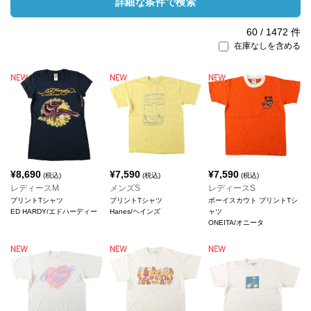
詳細な条件で検索
60
/
1472
件
在庫なしを含める
¥
8,690
¥
7,590
¥
7,590
(税込)
(税込)
(税込)
レディースM
メンズS
レディースS
プリントTシャツ
プリントTシャツ
ボーイスカウト プリントTシ
ED HARDY/エドハーディー
Hanes/ヘインズ
ャツ
ONEITA/オニータ