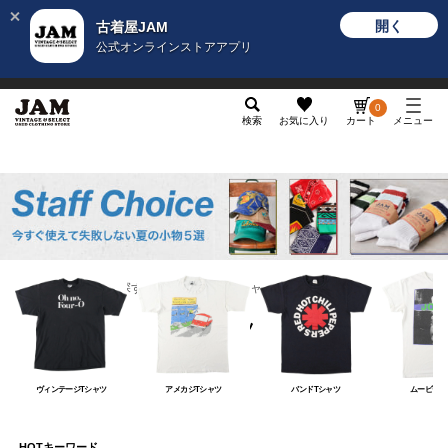
開く
古着屋JAM
公式オンラインストアアプリ
メンズ
レディース
カテゴリ
ヴィンテージ
グッ
0
検索
お気に入り
カート
メニュー
カテゴリから探す
トップス
Tシャツ
Tシャツ
ヴィンテージTシャツ
アメカジTシャツ
バンドTシャツ
ムービーT
HOTキーワード