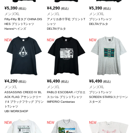
¥
5,390
¥
4,290
¥
5,390
(税込)
(税込)
(税込)
メンズXL
メンズL
メンズXL
Fifty-Fifty 青タグ CHINA DIS
アメリカ赤十字社 プリントT
プリントTシャツ
HES プリントTシャツ
シャツ
DELTA/デルタ
Hanes/ヘインズ
DELTA/デルタ
¥
4,290
¥
6,490
¥
6,490
(税込)
(税込)
(税込)
メンズL
メンズL
メンズXL
ASSASSINS CREED IV BL
PABLO ESCOBAR パブロエ
プリントTシャツ
ACK FLAG アサシンクリー
スコバル プリントTシャツ
SCREEN STARS/スクリーン
ド4 ブラックフラッグ プリン
IMPERIO Camisetas
スターズ
トTシャツ
UBI WORKSHOP