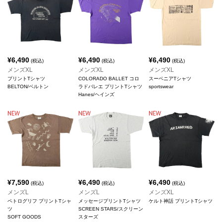
¥
6,490
¥
6,490
¥
6,490
(税込)
(税込)
(税込)
メンズXL
メンズXL
メンズXL
プリントTシャツ
COLORADO BALLET コロ
スーベニアTシャツ
BELTON/ベルトン
ラドバレエ プリントTシャツ
sportswear
Hanes/ヘインズ
¥
7,590
¥
6,490
¥
6,490
(税込)
(税込)
(税込)
メンズL
メンズL
メンズXL
ペトログリフ プリントTシャ
メッセージプリントTシャツ
ケルト神話 プリントTシャツ
ツ
SCREEN STARS/スクリーン
SOFT GOODS
スターズ