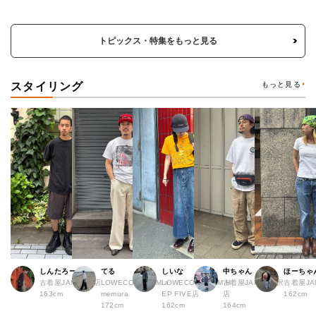
トピックス・特集をもっと見る
スタイリング
もっと見る
しんたろー
てる
しいな
中ちゃん
ほーちゃ
古着屋JAM 仙台店
LOWECO by JAM a
LOWECO by JAM H
古着屋JAM 下北沢
古着屋J
163cm
memura
EP FIVE店
店
162cm
172cm
162cm
164cm