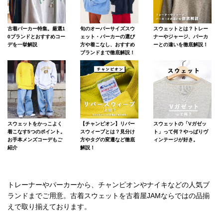
古着パーカー特集。厳選1
旬のオーバーサイズスウ
スウェットとは？トレー
0ブランドとおすすめコー
ェット・パーカーの選び
ナーやジャージ、パーカ
デを一挙解説
方や着こなし、おすすめ
ーとの違いを徹底解説！
ブランドまで徹底解説！
スウェットをかっこよく
【チャンピオン】リバー
スウェットの「Vガゼッ
着こなす5つのポイント。
スウィーブとは？見分け
ト」って何？やっぱりヴ
お手本メンズコーデもご
方やタグの変遷など徹底
ィンテージが好き。
紹介
解説！
トレーナーやパーカーから、チャンピオンやナイキなどの人気ブ
ランドまでご用意。古着スウェットを古着屋JAMならではの品揃
えで取り揃えております。