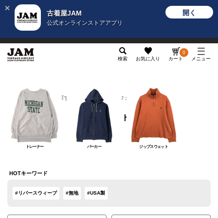
開く
古着屋JAM
公式オンラインストアアプリ
メンズ
レディース
カテゴリ
ヴィンテージ
グッ
0
検索
お気に入り
カート
メニュー
カテゴリから探す
トップス
スウェット
スウェット
トレーナー
パーカー
ジップスウェット
HOTキーワード
#リバースウィーブ
#無地
#USA製