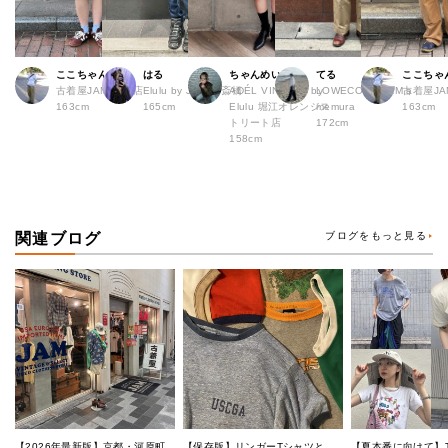
ここちゃん
はる
ちゃんめい
てる
ここちゃ
古着屋JAM 熊本店
Elulu by JAM 心斎橋
ADÉL VINTAGE by
LOWECO by JAM a
古着屋JA
163cm
165cm
Elulu 堀江オレンジス
memura
163cm
トリート店
172cm
158cm
関連ブログ
ブログをもっと見る
【2026年最新版】京都・河原町
【保存版】リンガーTシャツと
【夏本番に向けて】