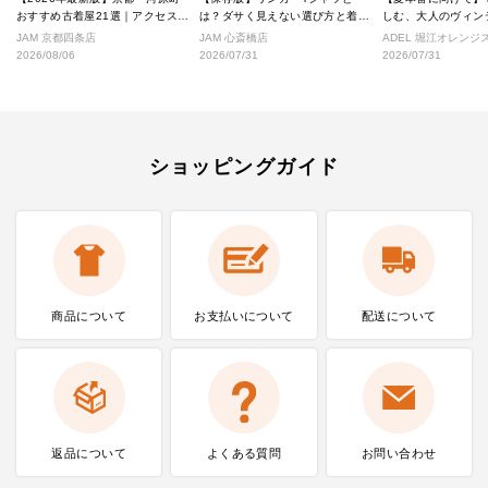
おすすめ古着屋21選｜アクセス良
は？ダサく見えない選び方と着こ
しむ、大人のヴィン
好な絶対行くべきショップ厳選！
なし完全ガイド
ル
JAM 京都四条店
JAM 心斎橋店
ADEL 堀江オレン
2026/08/06
2026/07/31
2026/07/31
ショッピングガイド
商品について
お支払いに
ついて
配送について
返品について
よくある質問
お問い合わせ