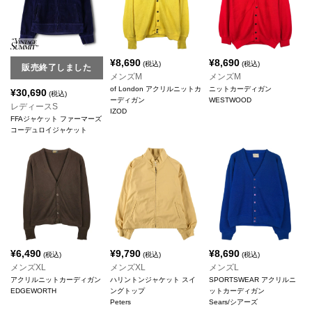
¥
8,690
¥
8,690
(税込)
(税込)
販売終了しました
メンズM
メンズM
of London アクリルニットカ
ニットカーディガン
¥
30,690
(税込)
ーディガン
WESTWOOD
レディースS
IZOD
FFAジャケット ファーマーズ
コーデュロイジャケット
¥
6,490
¥
9,790
¥
8,690
(税込)
(税込)
(税込)
メンズXL
メンズXL
メンズL
アクリルニットカーディガン
ハリントンジャケット スイ
SPORTSWEAR アクリルニ
EDGEWORTH
ングトップ
ットカーディガン
Peters
Sears/シアーズ