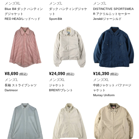
メンズXL
メンズL
メンズL
Blue Bill ダック ハンティン
ダック ハンティングジャケ
DISTINCTIVE SPORTSWEA
グジャケット
ット
R アクリルニットセーター
RED HEAD/レッドヘッド
Sport-Bilt
Jersild/ジャーシルド
¥
8,690
¥
24,090
¥
16,390
(税込)
(税込)
(税込)
メンズL
メンズXL
メンズXL
長袖 ストライプシャツ
ジャケット
中綿ジャケット パファージ
Dartmoor
BRENT/ブレント
ャケット
Murray Uniform