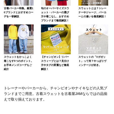
古着パーカー特集。厳選1
旬のオーバーサイズスウ
スウェットとは？トレー
0ブランドとおすすめコー
ェット・パーカーの選び
ナーやジャージ、パーカ
デを一挙解説
方や着こなし、おすすめ
ーとの違いを徹底解説！
ブランドまで徹底解説！
スウェットをかっこよく
【チャンピオン】リバー
スウェットの「Vガゼッ
着こなす5つのポイント。
スウィーブとは？見分け
ト」って何？やっぱりヴ
お手本メンズコーデもご
方やタグの変遷など徹底
ィンテージが好き。
紹介
解説！
トレーナーやパーカーから、チャンピオンやナイキなどの人気ブ
ランドまでご用意。古着スウェットを古着屋JAMならではの品揃
えで取り揃えております。