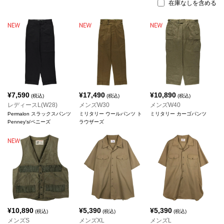
在庫なしを含める
¥
7,590
¥
17,490
¥
10,890
(税込)
(税込)
(税込)
レディースL(W28)
メンズW30
メンズW40
Permalon スラックスパンツ
ミリタリー ウールパンツ ト
ミリタリー カーゴパンツ
Penney's/ペニーズ
ラウザーズ
¥
10,890
¥
5,390
¥
5,390
(税込)
(税込)
(税込)
メンズS
メンズXL
メンズL