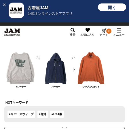
開く
古着屋JAM
公式オンラインストアアプリ
メンズ
レディース
カテゴリ
ヴィンテージ
グッ
0
検索
お気に入り
カート
メニュー
カテゴリから探す
トップス
スウェット
スウェット
トレーナー
パーカー
ジップスウェット
HOTキーワード
#リバースウィーブ
#無地
#USA製