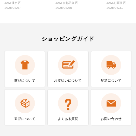
好な絶対行くべきショップ厳選！
なし完全ガイド
JAM 仙台店
JAM 京都四条店
JAM 心斎橋店
2026/08/07
2026/08/06
2026/07/31
ショッピングガイド
商品について
お支払いに
ついて
配送について
返品について
よくある質問
お問い合わせ