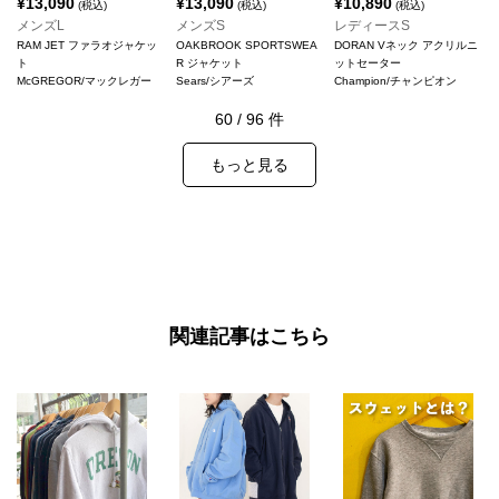
¥
13,090
¥
13,090
¥
10,890
(税込)
(税込)
(税込)
メンズL
メンズS
レディースS
RAM JET ファラオジャケッ
OAKBROOK SPORTSWEA
DORAN Vネック アクリルニ
ト
R ジャケット
ットセーター
McGREGOR/マックレガー
Sears/シアーズ
Champion/チャンピオン
60
/
96
件
もっと見る
関連記事はこちら