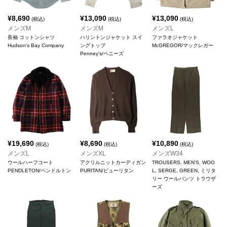
¥
8,690
¥
13,090
¥
13,090
(税込)
(税込)
(税込)
メンズM
メンズM
メンズL
長袖 コットンシャツ
ハリントンジャケット スイ
ファラオジャケット
Hudson's Bay Company
ングトップ
McGREGOR/マックレガー
Penney's/ペニーズ
¥
19,690
¥
8,690
¥
10,890
(税込)
(税込)
(税込)
メンズL
メンズXL
メンズW34
ウールハーフコート
アクリルニットカーディガン
TROUSERS, MEN'S, WOO
PENDLETON/ペンドルトン
PURITAN/ピューリタン
L, SERGE, GREEN, ミリタ
リー ウールパンツ トラウザ
ーズ