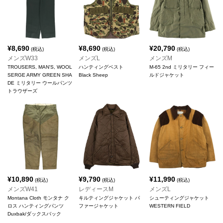
¥
8,690
¥
8,690
¥
20,790
(税込)
(税込)
(税込)
メンズW33
メンズL
メンズM
TROUSERS, MAN'S, WOOL
ハンティングベスト
M-65 2nd ミリタリー フィー
SERGE ARMY GREEN SHA
Black Sheep
ルドジャケット
DE ミリタリー ウールパンツ
トラウザーズ
¥
10,890
¥
9,790
¥
11,990
(税込)
(税込)
(税込)
メンズW41
レディースM
メンズL
Montana Cloth モンタナ ク
キルティングジャケット パ
シューティングジャケット
ロス ハンティングパンツ
ファージャケット
WESTERN FIELD
Duxbak/ダックスバック