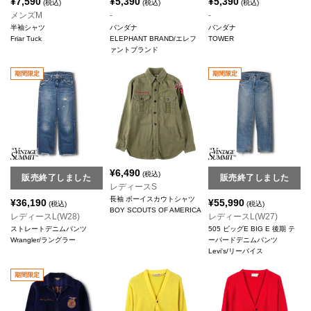
¥
7,590
¥
5,390
¥
5,390
(税込)
(税込)
(税込)
メンズM
-
-
半袖シャツ
バンダナ
バンダナ
Friar Tuck
ELEPHANT BRAND/エレフ
TOWER
ァントブランド
期間限定
期間限定
¥
6,490
(税込)
販売終了しました
販売終了しました
レディースS
長袖 ボーイスカウトシャツ
¥
36,190
¥
55,990
(税込)
(税込)
BOY SCOUTS OF AMERICA
レディースL(W28)
レディースL(W27)
ストレートデニムパンツ
505 ビッグE BIG E 後期 テ
Wrangler/ラングラー
ーパードデニムパンツ
Levi's/リーバイス
期間限定