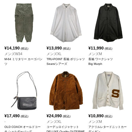
¥
14,190
¥
13,090
¥
11,990
(税込)
(税込)
(税込)
メンズW34
メンズXL
メンズM
M-64 ミリタリー カーゴパン
TRU-POINT 長袖 ポリシャツ
長袖 ワークシャツ
ツ
Sears/シアーズ
Big Murph
¥
17,490
¥
24,090
¥
10,890
(税込)
(税込)
(税込)
-
メンズXL
メンズM
OLD COACH オールドコー
コーデュロイジャケット
アクリルレタードニットカー
チ ショルダーバッグ
DELUXE Quality OUTERWE
ディガン