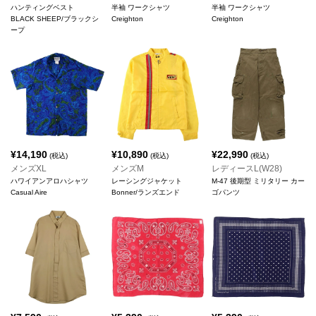
ハンティングベスト
半袖 ワークシャツ
半袖 ワークシャツ
BLACK SHEEP/ブラックシ
Creighton
Creighton
ープ
¥
14,190
¥
10,890
¥
22,990
(税込)
(税込)
(税込)
メンズXL
メンズM
レディースL(W28)
ハワイアンアロハシャツ
レーシングジャケット
M-47 後期型 ミリタリー カー
Casual Aire
Bonner/ランズエンド
ゴパンツ