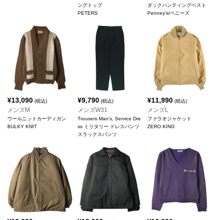
ングトップ
ダックハンティングベスト
PETERS
Penney's/ペニーズ
¥
13,090
¥
9,790
¥
11,990
(税込)
(税込)
(税込)
メンズM
メンズW31
メンズL
ウールニットカーディガン
Trousers Man's, Service Dre
ファラオジャケット
BULKY KNIT
ss ミリタリー ドレスパンツ
ZERO KING
スラックスパンツ