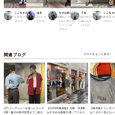
ここちゃん
はる
ちゃんめい
てる
ここちゃ
古着屋JAM 熊本店
Elulu by JAM 心斎橋
ADÉL VINTAGE by
LOWECO by JAM a
古着屋JA
163cm
165cm
Elulu 堀江オレンジス
memura
163cm
トリート店
172cm
158cm
関連ブログ
ブログをもっと見る
ボウリングシャツを使ったコーデ
【2026年最新版】京都・河原町
【保存版】リンガー
2選！魅力や時代背景までご紹介
おすすめ古着屋21選｜アクセス良
は？ダサく見えない