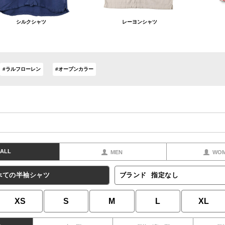
シルクシャツ
レーヨンシャツ
#ラルフローレン
#オープンカラー
ALL
MEN
WO
べての半袖シャツ
ブランド
指定なし
XS
S
M
L
XL