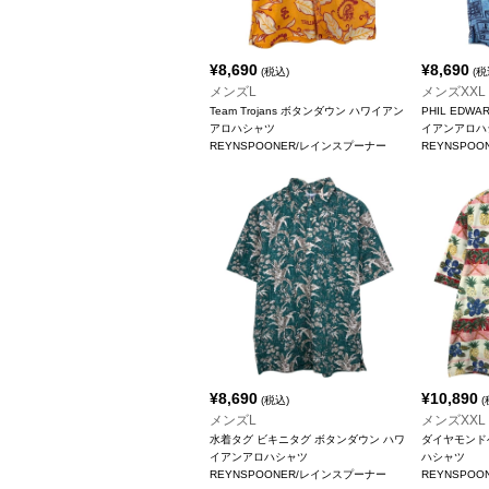
¥
8,690
¥
8,690
(税込)
(税
メンズL
メンズXXL
Team Trojans ボタンダウン ハワイアン
PHIL EDW
アロハシャツ
イアンアロハ
REYNSPOONER/レインスプーナー
REYNSPO
¥
8,690
¥
10,890
(税込)
(
メンズL
メンズXXL
水着タグ ビキニタグ ボタンダウン ハワ
ダイヤモンド
イアンアロハシャツ
ハシャツ
REYNSPOONER/レインスプーナー
REYNSPO