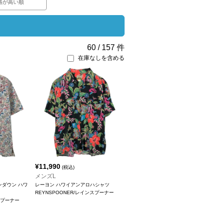
格が高い順
60
/
157
件
在庫なしを含める
¥
11,990
(税込)
メンズL
ンダウン ハワ
レーヨン ハワイアンアロハシャツ
REYNSPOONER/レインスプーナー
スプーナー