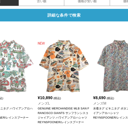
順
古い順
価格が安い順
価
詳細な条件で検索
¥
10,890
¥
8,690
込)
(税込)
(税込)
メンズL
メンズM
キニタグ ハワイアンアロハ
GENUINE MERCHANDISE MLB SAN F
水着タグ ビキニタグ ボタ
RANCISCO GIANTS サンフランシスコ
イアンアロハシャツ
ONER/レインスプーナー
ジャイアンツ ハワイアンアロハシャツ
REYNSPOONER/レイン
REYNSPOONER/レインスプーナー