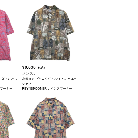
¥
8,690
(税込)
メンズL
ンダウン ハワ
水着タグ ビキニタグ ハワイアンアロハ
シャツ
スプーナー
REYNSPOONER/レインスプーナー