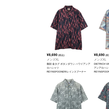
¥
8,690
¥
8,690
(税込)
(税
メンズXL
メンズXL
復刻 金タグ ボタンダウン ハワイアンア
DIETRICH 
ロハシャツ
アンアロハシ
REYNSPOONER/レインスプーナー
REYNSPO