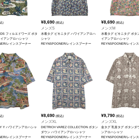
¥
8,690
¥
8,690
込)
(税込)
(税込)
メンズS
メンズM
ARDS フィルエドワーズ ボタ
水着タグ ビキニタグ ハワイアンアロハ
水着タグ ビキニタグ ボタ
ワイアンアロハシャツ
シャツ
イアンアロハシャツ
ONER/レインスプーナー
REYNSPOONER/レインスプーナー
REYNSPOONER/レイン
¥
8,690
¥
9,790
込)
(税込)
(税込)
メンズXL
メンズXL
DDY Y ハワイアンアロハシャ
DIETRICH VAREZ COLLECTION ボタン
金タグ 乳首タグ ボタンダ
ダウン ハワイアンアロハシャツ
ンアロハシャツ
ONER/レインスプーナー
REYNSPOONER/レインスプーナー
REYNSPOONER/レイン