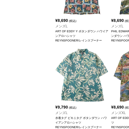
¥
8,690
¥
8,690
(税込)
(税
メンズL
メンズL
ART OF EDDY Y ボタンダウン ハワイア
PHIL EDW
ンアロハシャツ
ンダウン ハ
REYNSPOONER/レインスプーナー
REYNSPO
¥
9,790
¥
8,690
(税込)
(税
メンズL
メンズXL
水着タグ ビキニタグ ボタンダウン ハワ
ART OF E
イアンアロハシャツ
ツ
REYNSPOONER/レインスプーナー
REYNSPO