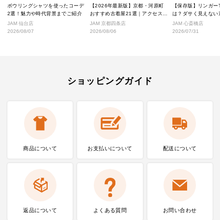
ボウリングシャツを使ったコーデ
【2026年最新版】京都・河原町
【保存版】リンガー
2選！魅力や時代背景までご紹介
おすすめ古着屋21選｜アクセス良
は？ダサく見えない
好な絶対行くべきショップ厳選！
なし完全ガイド
JAM 仙台店
JAM 京都四条店
JAM 心斎橋店
2026/08/07
2026/08/06
2026/07/31
ショッピングガイド
商品について
お支払いに
ついて
配送について
返品について
よくある質問
お問い合わせ