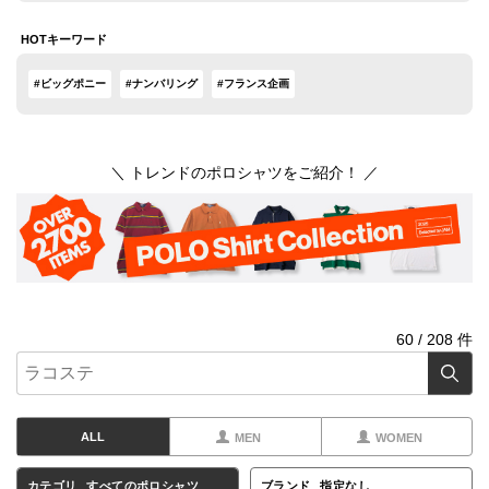
HOTキーワード
#ビッグポニー
#ナンバリング
#フランス企画
＼ トレンドのポロシャツをご紹介！ ／
60
/
208
件
ALL
MEN
WOMEN
カテゴリ
すべてのポロシャツ
ブランド
指定なし