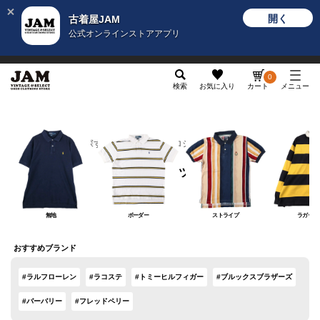
開く
古着屋JAM
公式オンラインストアアプリ
メンズ
レディース
カテゴリ
ヴィンテージ
グッ
0
検索
お気に入り
カート
メニュー
カテゴリから探す
トップス
ポロシャツ
ポロシャツ
無地
ボーダー
ストライプ
ラガーシ
おすすめブランド
#ラルフローレン
#ラコステ
#トミーヒルフィガー
#ブルックスブラザーズ
#バーバリー
#フレッドペリー