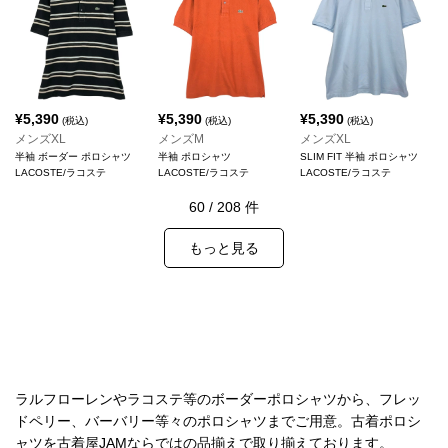
¥
5,390
¥
5,390
¥
5,390
(税込)
(税込)
(税込)
メンズXL
メンズM
メンズXL
半袖 ボーダー ポロシャツ
半袖 ポロシャツ
SLIM FIT 半袖 ポロシャツ
LACOSTE/ラコステ
LACOSTE/ラコステ
LACOSTE/ラコステ
60
/
208
件
もっと見る
ラルフローレンやラコステ等のボーダーポロシャツから、フレッ
ドペリー、バーバリー等々のポロシャツまでご用意。古着ポロシ
ャツを古着屋JAMならではの品揃えで取り揃えております。