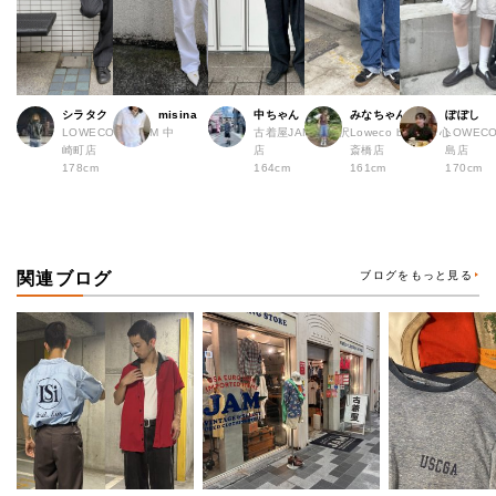
シラタク
misina
中ちゃん
みなちゃん
ぽぽし
LOWECO by JAM 中
古着屋JAM 下北沢
Loweco by JAM 心
LOWECO
崎町店
店
斎橋店
島店
178cm
164cm
161cm
170cm
関連ブログ
ブログをもっと見る