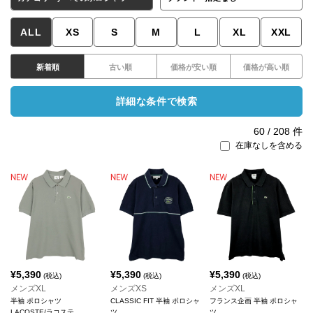
ALL
XS
S
M
L
XL
XXL
新着順
古い順
価格が安い順
価格が高い順
詳細な条件で検索
60
/
208
件
在庫なしを含める
¥
5,390
¥
5,390
¥
5,390
(税込)
(税込)
(税込)
メンズXL
メンズXS
メンズXL
半袖 ポロシャツ
CLASSIC FIT 半袖 ポロシャ
フランス企画 半袖 ポロシャ
LACOSTE/ラコステ
ツ
ツ