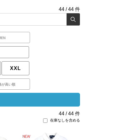
44
/
44
件
MEN
XXL
格が高い順
44
/
44
件
在庫なしを含める