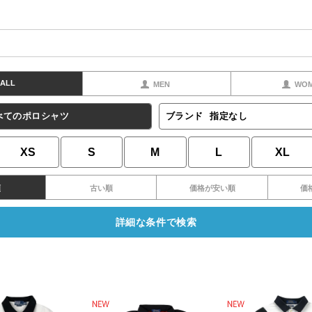
ALL
MEN
WO
べてのポロシャツ
ブランド
指定なし
XS
S
M
L
XL
順
古い順
価格が安い順
価
詳細な条件で検索