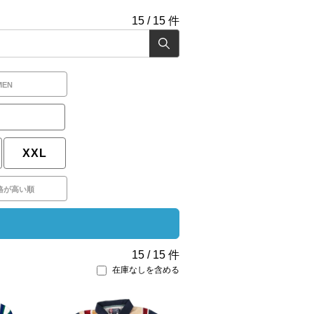
15
/
15
件
MEN
XXL
格が高い順
15
/
15
件
在庫なしを含める