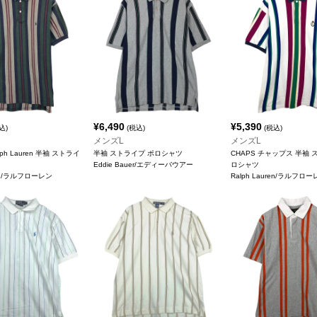
¥
6,490
¥
5,390
込)
(税込)
(税込)
メンズL
メンズL
alph Lauren 半袖 ストライ
半袖 ストライプ ポロシャツ
CHAPS チャップス 半袖 
ツ
Eddie Bauer/エディーバウアー
ロシャツ
ren/ラルフローレン
Ralph Lauren/ラルフロ