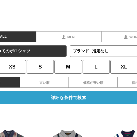
ALL
MEN
WO
べてのポロシャツ
ブランド
指定なし
XS
S
M
L
XL
順
古い順
価格が安い順
価
詳細な条件で検索