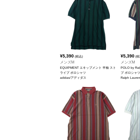
¥
5,390
¥
5,390
(税込)
(税
メンズM
メンズM
EQUIPMENT エキップメント 半袖 スト
POLO by R
ライプ ポロシャツ
プ ポロシャ
adidas/アディダス
Ralph Lau