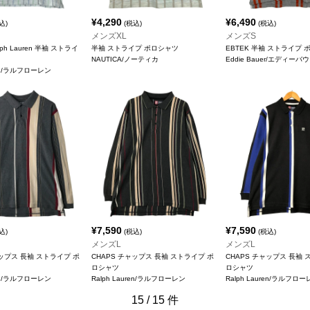
¥
4,290
¥
6,490
込)
(税込)
(税込)
メンズXL
メンズS
alph Lauren 半袖 ストライ
半袖 ストライプ ポロシャツ
EBTEK 半袖 ストライプ
ツ
NAUTICA/ノーティカ
Eddie Bauer/エディーバ
ren/ラルフローレン
¥
7,590
¥
7,590
込)
(税込)
(税込)
メンズL
メンズL
ャップス 長袖 ストライプ ポ
CHAPS チャップス 長袖 ストライプ ポ
CHAPS チャップス 長袖 
ロシャツ
ロシャツ
ren/ラルフローレン
Ralph Lauren/ラルフローレン
Ralph Lauren/ラルフロ
15
/
15
件