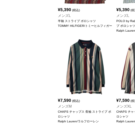
¥
5,390
¥
5,390
(税込)
(税
メンズL
メンズL
半袖 ストライプ ポロシャツ
POLO by R
TOMMY HILFIGER/トミーヒルフィガー
プ ポロシャ
Ralph Lau
¥
7,590
¥
7,590
(税込)
(税
メンズM
メンズXL
CHAPS チャップス 長袖 ストライプ ポ
CHAPS チ
ロシャツ
ロシャツ
Ralph Lauren/ラルフローレン
Ralph Lau