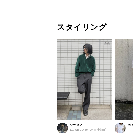
スタイリング
シラタク
mis
LOWECO by JAM 中崎町