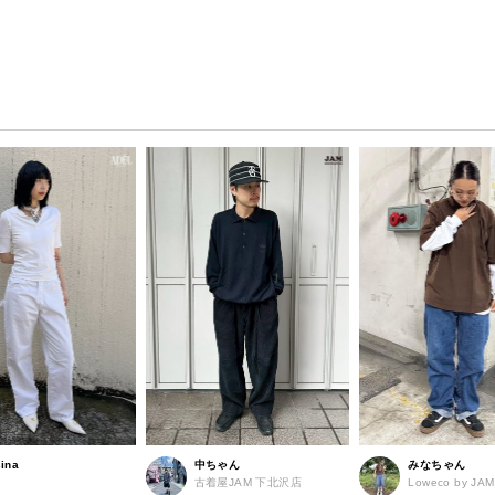
ina
中ちゃん
みなちゃん
古着屋JAM 下北沢店
Loweco by 