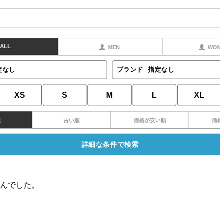
ALL
MEN
WO
定なし
ブランド
指定なし
XS
S
M
L
XL
順
古い順
価格が安い順
価
詳細な条件で検索
んでした。