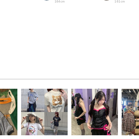
164cm
161cm