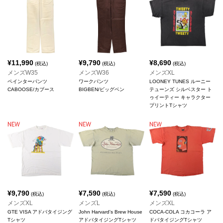
¥
11,990
¥
9,790
¥
8,690
(税込)
(税込)
(税込)
メンズW35
メンズW36
メンズXL
ペインターパンツ
ワークパンツ
LOONEY TUNES ルーニー
CABOOSE/カブース
BIGBEN/ビッグベン
テューンズ シルベスター ト
ゥイーティー キャラクター
プリントTシャツ
¥
9,790
¥
7,590
¥
7,590
(税込)
(税込)
(税込)
メンズXL
メンズL
メンズXL
GTE VISA アドバタイジング
John Harvard's Brew House
COCA-COLA コカコーラ ア
Tシャツ
アドバタイジングTシャツ
ドバタイジングTシャツ