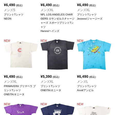
¥
6,490
¥
6,490
¥
6,490
(税込)
(税込)
(税込)
メンズS
メンズXL
メンズXL
プリントTシャツ
NFL LOS ANGELES CHAR
プリントTシャツ
NEON
GERS ロサンゼルスチャージ
Jerzees/ジャージーズ
ャーズ スポーツプリントTシ
ャツ
Hanes/ヘインズ
¥
6,490
¥
5,390
¥
6,490
(税込)
(税込)
(税込)
メンズXL
メンズXL
メンズL
PRIMAVERA プリマベラ プ
プリントTシャツ
プリントTシャツ
リントTシャツ
ONEITA/オニータ
Anvil/アンビル
ONEITA/オニータ