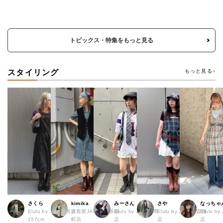
トピックス・特集をもっと見る
スタイリング
もっと見る
さくら
kimika
みーさん
さや
なっちゃ
Elulu by JAM福岡店
古着屋JAM 梅田茶屋
Elulu by JAM 福岡
Elulu by JAM 心斎橋
Elulu b
157cm
町店
店
店
店