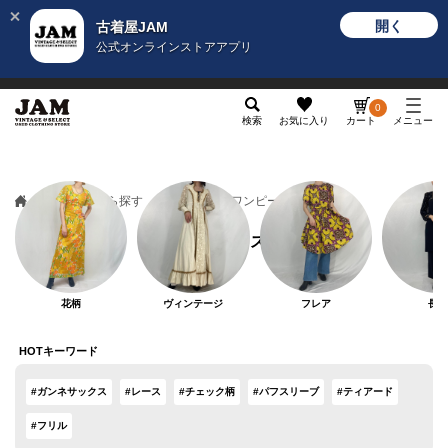
開く
古着屋JAM
公式オンラインストアアプリ
メンズ
レディース
カテゴリ
ヴィンテージ
グッ
0
検索
お気に入り
カート
メニュー
カテゴリから探す
トップス
ワンピース
ワンピース
花柄
ヴィンテージ
フレア
長袖
HOTキーワード
#ガンネサックス
#レース
#チェック柄
#パフスリーブ
#ティアード
#フリル