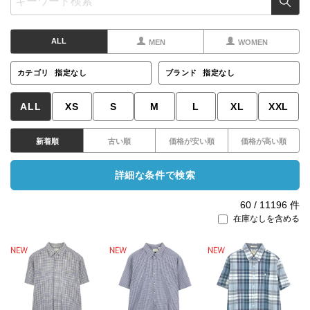
ALL
MEN
WOMEN
カテゴリ
指定なし
ブランド
指定なし
ALL
XS
S
M
L
XL
XXL
新着順
古い順
価格が安い順
価格が高い順
詳細な条件で検索
60
/
11196
件
在庫なしを含める