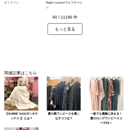
ビッドソン
Ralph Lauren/ラルフローレ
ン
60
/
11196
件
もっと見る
関連記事はこちら
【GUNNE SAX(ガンネサ
夏の黒ワンピースを着こ
一枚でも素敵に決まる！
ックス )】とは？
なすコツは？
夏のロングワンピースコ
ーデ25！