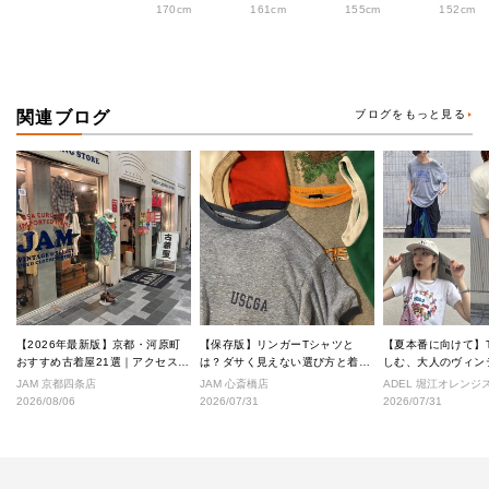
170cm
161cm
155cm
152cm
関連ブログ
ブログをもっと見る
【2026年最新版】京都・河原町
【保存版】リンガーTシャツと
【夏本番に向けて】
おすすめ古着屋21選｜アクセス良
は？ダサく見えない選び方と着こ
しむ、大人のヴィン
好な絶対行くべきショップ厳選！
なし完全ガイド
ル
JAM 京都四条店
JAM 心斎橋店
ADEL 堀江オレン
2026/08/06
2026/07/31
2026/07/31