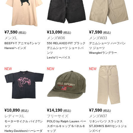
¥
7,590
¥
13,090
¥
7,590
(税込)
(税込)
(税込)
メンズL
メンズW36
メンズW33
BEEFY-T アニマルTシャツ
550 RELAXED FIT ブラック
デニムショーツ ハーフパン
Hanes/ヘインズ
デニムショーツ ショートパ
ツ ジョーツ
ンツ
Wrangler/ラングラー
Levi's/リーバイス
¥
10,890
¥
14,190
¥
7,590
(税込)
(税込)
(税込)
レディースL
フリーサイズ
メンズW37
モーターサイクル バイクTシ
POLO by Ralph Lauren ベー
リネンパンツ スラックス
ャツ
スボールキャップ 6パネルキ
ST.JOHN'S BAY/セントジョ
Harley-Davidson/ハーレーダ
ャップ
ンズベイ