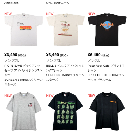
AmeriTees
ONEITA/オニータ
¥
6,490
¥
6,490
¥
6,490
(税込)
(税込)
(税込)
メンズXL
メンズXL
メンズL
PIC 'N' SAVE ピックアンド
BELL'S ベルズ アドバタイジ
Polar Rock Cafe プリントT
セーブ アドバタイジングTシ
ングTシャツ
シャツ
ャツ
SCREEN STARS/スクリーン
FRUIT OF THE LOOM/フル
SCREEN STARS/スクリーン
スターズ
ーツオブザルーム
スターズ