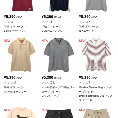
¥
5,390
¥
5,390
¥
5,390
(税込)
(税込)
(税込)
メンズL
メンズL
メンズXL
半袖 ポロシャツ
半袖 ポロシャツ
半袖 ポロシャツ
Levi's/リーバイス
UMBRO/アンブロ
NIKE/ナイキ
¥
5,390
¥
5,390
¥
5,390
(税込)
(税込)
(税込)
メンズM
メンズXL
メンズS
半袖 ポロシャツ
オールドギャップ 半袖 ボー
Golden Fleece 半袖 ボーダ
Oakley/オークリー
ダー ポロシャツ
ー ポロシャツ
GAP/ギャップ
Brooks Brothers/ブルックス
ブラザーズ