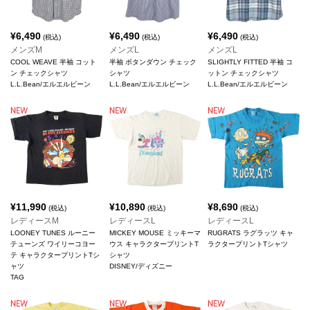
¥
6,490
¥
6,490
¥
6,490
(税込)
(税込)
(税込)
メンズM
メンズL
メンズL
COOL WEAVE 半袖 コット
半袖 ボタンダウン チェック
SLIGHTLY FITTED 半袖 コ
ン チェックシャツ
シャツ
ットン チェックシャツ
L.L.Bean/エルエルビーン
L.L.Bean/エルエルビーン
L.L.Bean/エルエルビーン
¥
11,990
¥
10,890
¥
8,690
(税込)
(税込)
(税込)
レディースM
レディースL
レディースL
LOONEY TUNES ルーニー
MICKEY MOUSE ミッキーマ
RUGRATS ラグラッツ キャ
テューンズ ワイリーコヨー
ウス キャラクタープリントT
ラクタープリントTシャツ
テ キャラクタープリントTシ
シャツ
ャツ
DISNEY/ディズニー
TAG