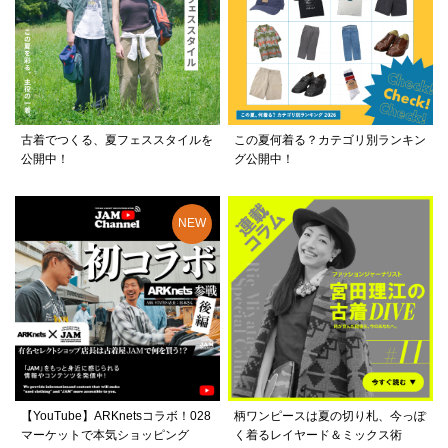
古着でつくる、夏フェススタイルを
この夏何着る？カテゴリ別ランキン
公開中！
グ公開中！
【YouTube】ARKnetsコラボ！028
柄ワンピースは夏の切り札、今っぽ
マーケットで本気ショッピング
く着るレイヤード＆ミックス術