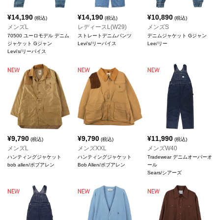
¥
14,190
¥
14,190
¥
10,890
(税込)
(税込)
(税込)
メンズL
レディースL(W29)
メンズS
70500 ユーロモデル デニム
ストレートデニムパンツ
デニムジャケット Gジャン
ジャケット Gジャン
Levi's/リーバイス
Lee/リー
Levi's/リーバイス
¥
9,790
¥
9,790
¥
11,990
(税込)
(税込)
(税込)
メンズL
メンズXXL
メンズW40
ハンティングジャケット
ハンティングジャケット
Tradewear デニムオーバーオ
bob allen/ボブアレン
Bob Allen/ボブアレン
ール
Sears/シアーズ