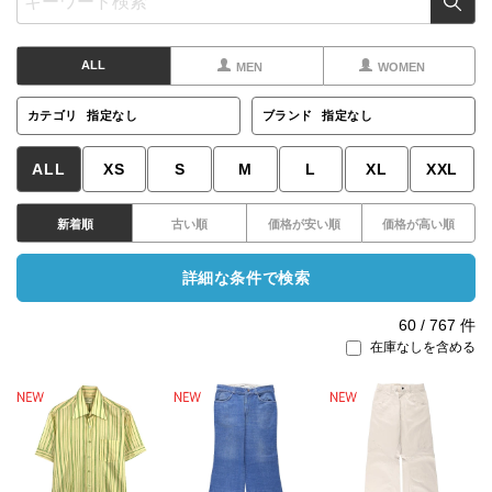
ALL
MEN
WOMEN
カテゴリ
指定なし
ブランド
指定なし
ALL
XS
S
M
L
XL
XXL
新着順
古い順
価格が安い順
価格が高い順
詳細な条件で検索
60
/
767
件
在庫なしを含める