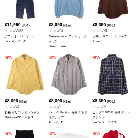
¥
11,990
¥
8,690
¥
8,690
(税込)
(税込)
(税込)
メンズW36
メンズM
メンズXL
デニムオーバーオール
Munsingwear ニットカーデ
長袖 ポリコットンシャツ
Sears/シアーズ
ィガン
Kmart
Grand Slam
¥
8,690
¥
8,690
¥
8,690
(税込)
(税込)
(税込)
メンズXL
メンズL
メンズM
長袖 ポリコットンシャツ
Kent Collection 長袖 ストラ
ビッグE BIG E 長袖 チェッ
Marlboro/マールボロ
イプシャツ
クシャツ
Arrow/アロー
Levi's/リーバイス