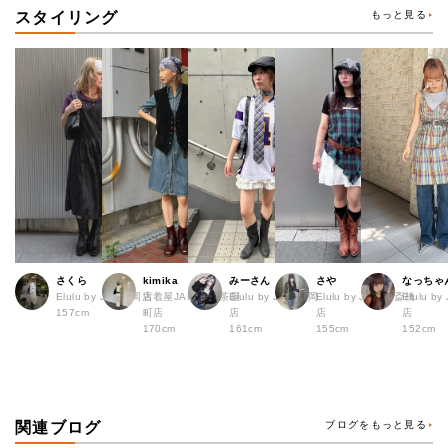
スタイリング
もっと見る
さくら
kimika
みーさん
さや
なっちゃ
Elulu by JAM福岡店
古着屋JAM 梅田茶屋
Elulu by JAM 福岡
Elulu by JAM 心斎橋
Elulu b
157cm
町店
店
店
店
170cm
161cm
155cm
152cm
関連ブログ
ブログをもっと見る