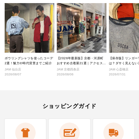
ボウリングシャツを使ったコーデ
【2026年最新版】京都・河原町
【保存版】リンガー
2選！魅力や時代背景までご紹介
おすすめ古着屋21選｜アクセス良
は？ダサく見えない
好な絶対行くべきショップ厳選！
なし完全ガイド
JAM 仙台店
JAM 京都四条店
JAM 心斎橋店
2026/08/07
2026/08/06
2026/07/31
ショッピングガイド