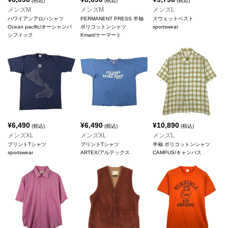
(税込)
(税込)
(税込)
メンズM
メンズM
メンズL
ハワイアンアロハシャツ
PERMANENT PRESS 半袖
スウェットベスト
Ocean pacific/オーシャンパ
ポリコットンシャツ
sportswear
シフィック
Kmart/ケーマート
¥
6,490
¥
6,490
¥
10,890
(税込)
(税込)
(税込)
メンズXL
メンズXL
メンズL
プリントTシャツ
プリントTシャツ
半袖 ポリコットンシャツ
sportswear
ARTEX/アルテックス
CAMPUS/キャンパス