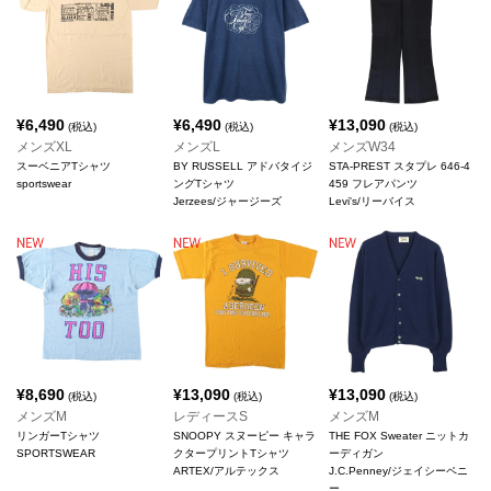
¥
6,490
¥
6,490
¥
13,090
(税込)
(税込)
(税込)
メンズXL
メンズL
メンズW34
スーベニアTシャツ
BY RUSSELL アドバタイジ
STA-PREST スタプレ 646-4
sportswear
ングTシャツ
459 フレアパンツ
Jerzees/ジャージーズ
Levi's/リーバイス
¥
8,690
¥
13,090
¥
13,090
(税込)
(税込)
(税込)
メンズM
レディースS
メンズM
リンガーTシャツ
SNOOPY スヌーピー キャラ
THE FOX Sweater ニットカ
SPORTSWEAR
クタープリントTシャツ
ーディガン
ARTEX/アルテックス
J.C.Penney/ジェイシーペニ
ー