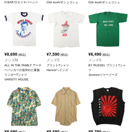
H BAR C/エイチバーシー
Osh kosh/オシュコシュ
Osh kosh/オシュコシュ
¥
8,690
¥
7,590
¥
6,490
(税込)
(税込)
(税込)
メンズM
メンズS
メンズS
ALL IN THE FAMILY アーチ
プリントTシャツ
BY RUSSEL プリントTシャ
ーバンカーの並外れた家族
Hanes/ヘインズ
ツ
リンガーTシャツ
Jerzees/ジャージーズ
VARSITY HOUSE
¥
8,690
¥
8,690
¥
9,790