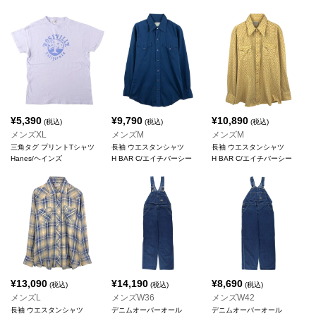
¥
5,390
¥
9,790
¥
10,890
(税込)
(税込)
(税込)
メンズXL
メンズM
メンズM
三角タグ プリントTシャツ
長袖 ウエスタンシャツ
長袖 ウエスタンシャツ
Hanes/ヘインズ
H BAR C/エイチバーシー
H BAR C/エイチバーシー
¥
13,090
¥
14,190
¥
8,690
(税込)
(税込)
(税込)
メンズL
メンズW36
メンズW42
長袖 ウエスタンシャツ
デニムオーバーオール
デニムオーバーオール