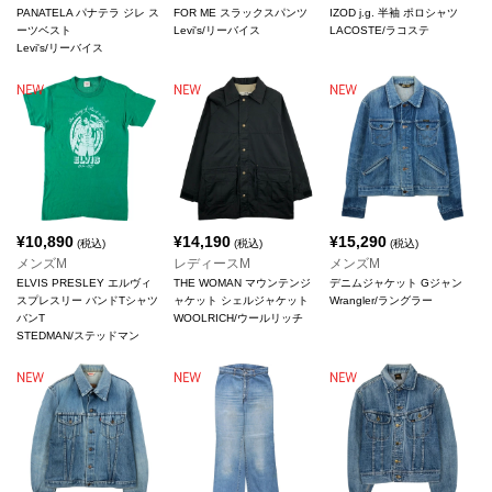
PANATELA パナテラ ジレ ス
FOR ME スラックスパンツ
IZOD j.g. 半袖 ポロシャツ
ーツベスト
Levi's/リーバイス
LACOSTE/ラコステ
Levi's/リーバイス
¥
10,890
¥
14,190
¥
15,290
(税込)
(税込)
(税込)
メンズM
レディースM
メンズM
ELVIS PRESLEY エルヴィ
THE WOMAN マウンテンジ
デニムジャケット Gジャン
スプレスリー バンドTシャツ
ャケット シェルジャケット
Wrangler/ラングラー
バンT
WOOLRICH/ウールリッチ
STEDMAN/ステッドマン