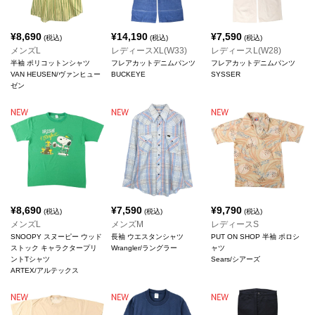
¥
8,690
¥
14,190
¥
7,590
(税込)
(税込)
(税込)
メンズL
レディースXL(W33)
レディースL(W28)
半袖 ポリコットンシャツ
フレアカットデニムパンツ
フレアカットデニムパンツ
VAN HEUSEN/ヴァンヒュー
BUCKEYE
SYSSER
ゼン
¥
8,690
¥
7,590
¥
9,790
(税込)
(税込)
(税込)
メンズL
メンズM
レディースS
SNOOPY スヌーピー ウッド
長袖 ウエスタンシャツ
PUT ON SHOP 半袖 ポロシ
ストック キャラクタープリ
Wrangler/ラングラー
ャツ
ントTシャツ
Sears/シアーズ
ARTEX/アルテックス