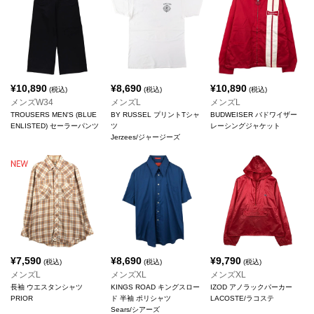
¥
10,890
¥
8,690
¥
10,890
(税込)
(税込)
(税込)
メンズW34
メンズL
メンズL
TROUSERS MEN'S (BLUE
BY RUSSEL プリントTシャ
BUDWEISER バドワイザー
ENLISTED) セーラーパンツ
ツ
レーシングジャケット
Jerzees/ジャージーズ
¥
7,590
¥
8,690
¥
9,790
(税込)
(税込)
(税込)
メンズL
メンズXL
メンズXL
長袖 ウエスタンシャツ
KINGS ROAD キングスロー
IZOD アノラックパーカー
PRIOR
ド 半袖 ポリシャツ
LACOSTE/ラコステ
Sears/シアーズ