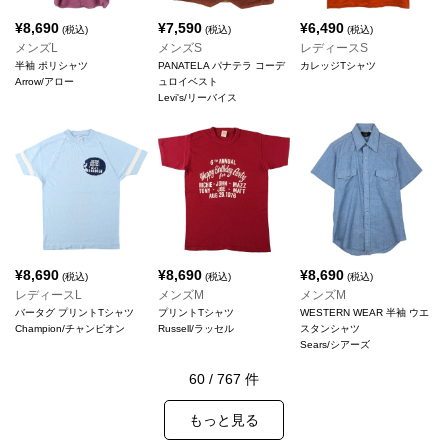
¥
8,690
¥
7,590
¥
6,490
(税込)
(税込)
(税込)
メンズL
メンズS
レディースS
半袖 ポリシャツ
PANATELA パナテラ コーデ
カレッジTシャツ
Arrow/アロー
ュロイベスト
Levi's/リーバイス
¥
8,690
¥
8,690
¥
8,690
(税込)
(税込)
(税込)
レディースL
メンズM
メンズM
バータグ プリントTシャツ
プリントTシャツ
WESTERN WEAR 半袖 ウエ
Champion/チャンピオン
Russell/ラッセル
スタンシャツ
Sears/シアーズ
60
/
767
件
もっと見る