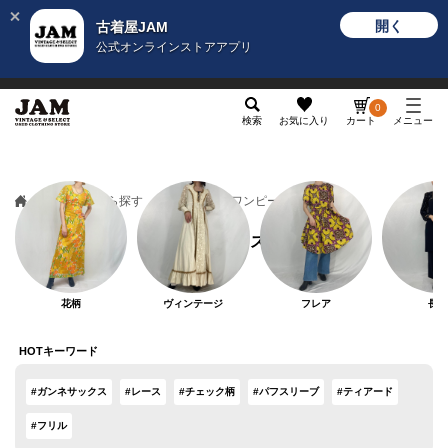
開く
古着屋JAM
公式オンラインストアアプリ
メンズ
レディース
カテゴリ
ヴィンテージ
グッ
0
検索
お気に入り
カート
メニュー
カテゴリから探す
トップス
ワンピース
ワンピース
花柄
ヴィンテージ
フレア
長袖
HOTキーワード
#ガンネサックス
#レース
#チェック柄
#パフスリーブ
#ティアード
#フリル