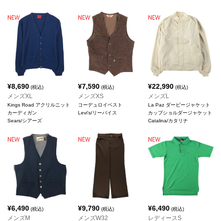
¥
8,690
¥
7,590
¥
22,990
(税込)
(税込)
(税込)
メンズXL
メンズXS
メンズL
Kings Road アクリルニット
コーデュロイベスト
La Paz ダービージャケット
カーディガン
Levi's/リーバイス
カップショルダージャケット
Sears/シアーズ
Catalina/カタリナ
¥
6,490
¥
9,790
¥
6,490
(税込)
(税込)
(税込)
メンズM
メンズW32
レディースS