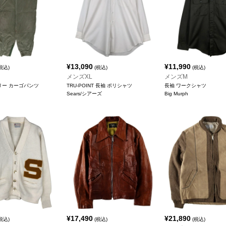
¥
13,090
¥
11,990
税込)
(税込)
(税込)
メンズXL
メンズM
タリー カーゴパンツ
TRU-POINT 長袖 ポリシャツ
長袖 ワークシャツ
Sears/シアーズ
Big Murph
¥
17,490
¥
21,890
税込)
(税込)
(税込)