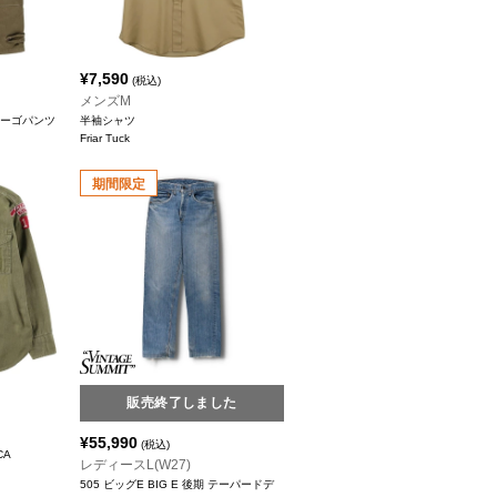
¥
7,590
(税込)
メンズM
 カーゴパンツ
半袖シャツ
Friar Tuck
期間限定
販売終了しました
ツ
¥
55,990
(税込)
CA
レディースL(W27)
505 ビッグE BIG E 後期 テーパードデ