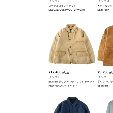
メンズXL
メンズM
コーデュロイジャケット
アクリルレタ
DELUXE Quality OUTERWEAR
East Tenn
¥
17,490
¥
9,790
(税込)
(税
メンズXL
メンズL
Blue Bill ダック ハンティングジャケット
ダック ハン
RED HEAD/レッドヘッド
Sport-Bilt