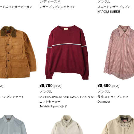
レディースM
メンズL
ードニットカーディガン
レザーブルゾンジャケット
スエードレザーブルゾン
NAPOLI SUEDE
¥
9,790
¥
8,690
込)
(税込)
(税込)
メンズL
メンズL
ティングジャケット
DISTINCTIVE SPORTSWEAR アクリル
長袖 ストライプシャツ
ニットセーター
Dartmoor
Jersild/ジャーシルド