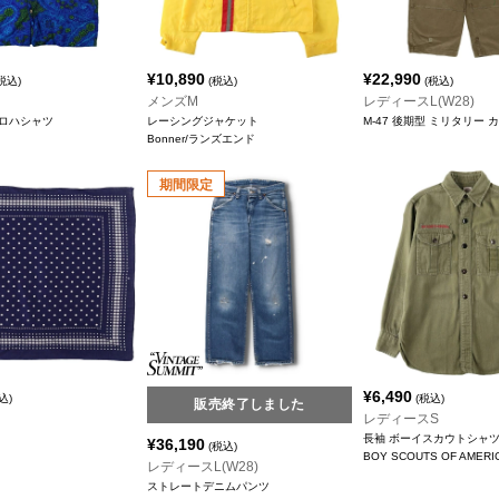
¥
10,890
¥
22,990
税込)
(税込)
(税込)
メンズM
レディースL(W28)
ロハシャツ
レーシングジャケット
M-47 後期型 ミリタリー
Bonner/ランズエンド
期間限定
¥
6,490
込)
(税込)
販売終了しました
レディースS
長袖 ボーイスカウトシャ
¥
36,190
(税込)
BOY SCOUTS OF AMERI
レディースL(W28)
ストレートデニムパンツ