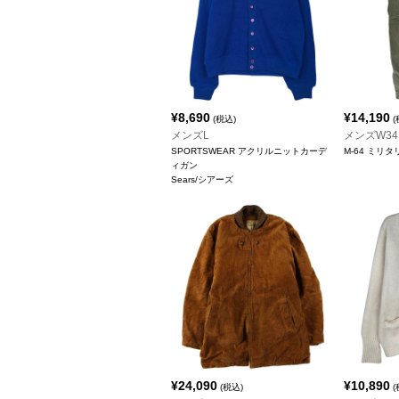
¥
8,690
¥
14,190
(税込)
(
メンズL
メンズW34
SPORTSWEAR アクリルニットカーデ
M-64 ミリ
ィガン
Sears/シアーズ
¥
24,090
¥
10,890
(税込)
(