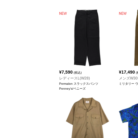
¥
7,590
¥
17,490
(税込)
(
レディースL(W28)
メンズW30
Permalon スラックスパンツ
ミリタリー 
Penney's/ペニーズ