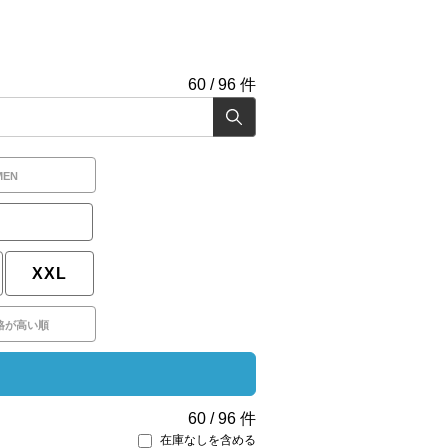
60
/
96
件
MEN
XXL
格が高い順
60
/
96
件
在庫なしを含める