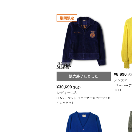
期間限定
¥
8,690
(税
販売終了しました
メンズM
of Lond
¥
30,690
(税込)
IZOD
レディースS
FFAジャケット ファーマーズ コーデュロ
イジャケット