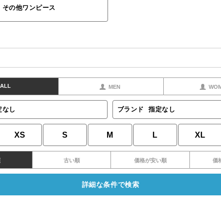
その他ワンピース
ALL
MEN
WO
定なし
ブランド
指定なし
XS
S
M
L
XL
順
古い順
価格が安い順
価
詳細な条件で検索