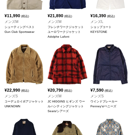
¥
11,990
¥
21,890
¥
16,390
(税込)
(税込)
(税込)
メンズM
メンズM
メンズL
シューティングベスト
フレンチワークジャケット
ショップコート
Gun Club Sportswear
ユーロワークジャケット
KEYSTONE
Adolphe Lafont
¥
22,990
¥
20,790
¥
7,590
(税込)
(税込)
(税込)
メンズS
メンズM
メンズS
コーデュロイボアジャケット
JC HIGGINS ヒギンズ ウー
ウインドブレーカー
UNKNOWN
ルハンティングジャケット
Penney's/ペニーズ
Sears/シアーズ