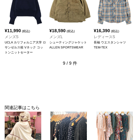
¥
11,990
¥
18,590
¥
16,390
(税込)
(税込)
(税込)
メンズS
メンズL
レディースS
UCLA カリフォルニア大学 ロ
シューティングジャケット
長袖 ウエスタンシャツ
サンゼルス校 Vネック コッ
ALLEN SPORTSWEAR
TEM-TEX
トンニットセーター
9
/
9
件
関連記事はこちら