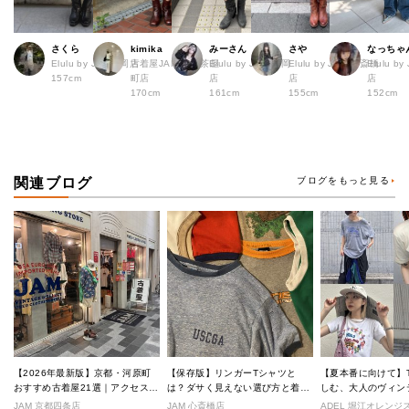
さくら
kimika
みーさん
さや
なっちゃ
Elulu by JAM福岡店
古着屋JAM 梅田茶屋
Elulu by JAM 福岡
Elulu by JAM 心斎橋
Elulu b
157cm
町店
店
店
店
170cm
161cm
155cm
152cm
関連ブログ
ブログをもっと見る
【2026年最新版】京都・河原町
【保存版】リンガーTシャツと
【夏本番に向けて】
おすすめ古着屋21選｜アクセス良
は？ダサく見えない選び方と着こ
しむ、大人のヴィン
好な絶対行くべきショップ厳選！
なし完全ガイド
ル
JAM 京都四条店
JAM 心斎橋店
ADEL 堀江オレン