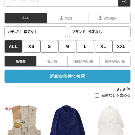
ALL
MEN
WOMEN
カテゴリ
指定なし
ブランド
指定なし
ALL
XS
S
M
L
XL
XXL
新着順
古い順
価格が安い順
価格が高い順
詳細な条件で検索
9
/
9
件
在庫なしを含める