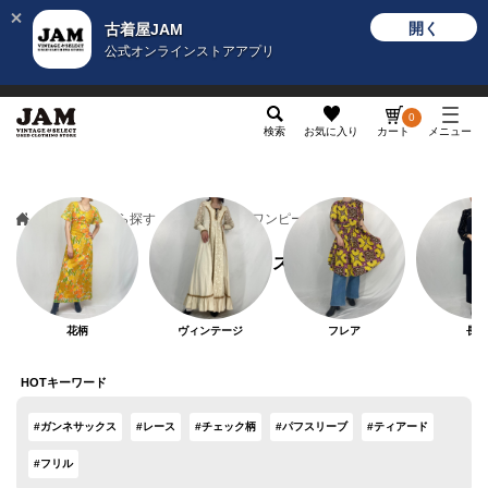
開く
古着屋JAM
公式オンラインストアアプリ
メンズ
レディース
カテゴリ
ヴィンテージ
グッ
0
検索
お気に入り
カート
メニュー
カテゴリから探す
トップス
ワンピース
ワンピース
花柄
ヴィンテージ
フレア
長袖
HOTキーワード
#ガンネサックス
#レース
#チェック柄
#パフスリーブ
#ティアード
#フリル