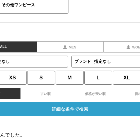
その他ワンピース
ALL
MEN
WO
定なし
ブランド
指定なし
XS
S
M
L
XL
順
古い順
価格が安い順
価
詳細な条件で検索
んでした。