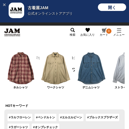
開く
古着屋JAM
公式オンラインストアアプリ
メンズ
レディース
カテゴリ
ヴィンテージ
グッ
0
検索
お気に入り
カート
メニュー
カテゴリから探す
トップス
長袖シャツ
長袖シャツ
ネルシャツ
ワークシャツ
デニムシャツ
ストライプ
HOTキーワード
#ラルフローレン
#ペンドルトン
#エルエルビーン
#ブルックスブラザーズ
#ラガーシャツ
#オンブレチェック