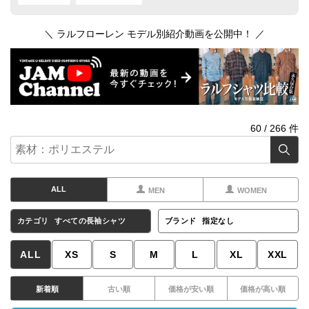
＼ ラルフローレン モデル別紹介動画を公開中！ ／
60
/
266
件
ALL
MEN
WOMEN
カテゴリ
すべての長袖シャツ
ブランド
指定なし
ALL
XS
S
M
L
XL
XXL
新着順
古い順
価格が安い順
価格が高い順