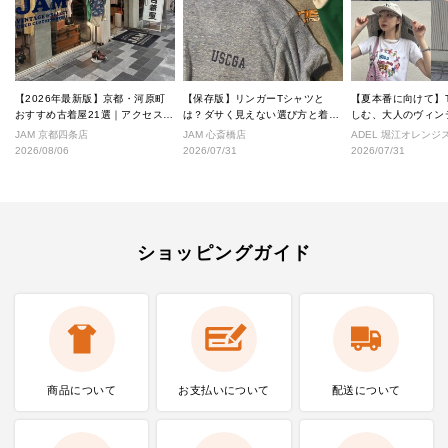
【2026年最新版】京都・河原町
【保存版】リンガーTシャツと
【夏本番に向けて】
おすすめ古着屋21選｜アクセス良
は？ダサく見えない選び方と着こ
しむ、大人のヴィン
好な絶対行くべきショップ厳選！
なし完全ガイド
ル
JAM 京都四条店
JAM 心斎橋店
ADEL 堀江オレン
2026/08/06
2026/07/31
2026/07/31
ショッピングガイド
商品について
お支払いに
ついて
配送について