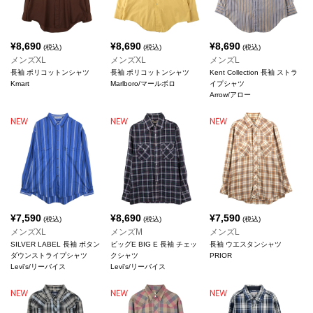
¥
8,690
¥
8,690
¥
8,690
(税込)
(税込)
(税込)
メンズXL
メンズXL
メンズL
長袖 ポリコットンシャツ
長袖 ポリコットンシャツ
Kent Collection 長袖 ストラ
Kmart
Marlboro/マールボロ
イプシャツ
Arrow/アロー
¥
7,590
¥
8,690
¥
7,590
(税込)
(税込)
(税込)
メンズXL
メンズM
メンズL
SILVER LABEL 長袖 ボタン
ビッグE BIG E 長袖 チェッ
長袖 ウエスタンシャツ
ダウンストライプシャツ
クシャツ
PRIOR
Levi's/リーバイス
Levi's/リーバイス