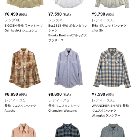
¥
6,490
¥
7,590
¥
9,790
(税込)
(税込)
(税込)
メンズXL
メンズM
レディースXL
B'GOSH 長袖 ワークシャツ
Est.1818 長袖 ボタンダウン
長袖 ポリコットンシャツ
Osh kosh/オシュコシュ
シャツ
after Six
Brooks Brothers/ブルックス
ブラザーズ
¥
8,690
¥
8,690
¥
7,590
(税込)
(税込)
(税込)
レディースS
レディースS
レディースXL
長袖 ウエスタンシャツ
長袖 ウエスタンシャツ
WRANCHER SHIRTS 長袖
Attache
Champion Westerns
ウエスタンシャツ
Wrangler/ラングラー