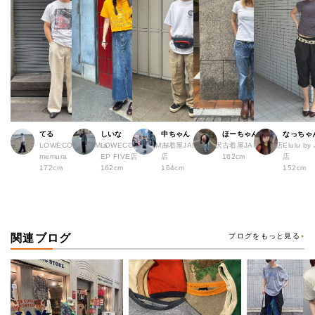
てる
しいな
中ちゃん
ほーちゃん
なっちゃ
LOWECO by JAM a
LOWECO by JAM H
古着屋JAM 下北沢
古着屋JAM 広島店
Elulu b
memura
EP FIVE店
店
162cm
店
172cm
162cm
164cm
152cm
関連ブログ
ブログをもっと見る