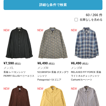
詳細な条件で検索
60
/
266
件
在庫なしを含める
¥
7,590
¥
6,490
¥
6,490
(税込)
(税込)
(税込)
メンズL
メンズM
メンズM
長袖 レーヨンシャツ
52198SP24 長袖 ボタンダウ
RELAXED FIT FORCE 長袖
PERRY ELLIS/ペリーエリス
ンシャツ
ライトネルチェックシャツ
Patagonia/パタゴニア
Carhartt/カーハート