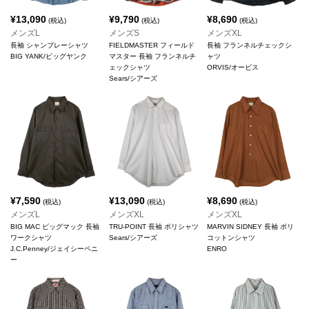
¥
13,090
¥
9,790
¥
8,690
(税込)
(税込)
(税込)
メンズL
メンズS
メンズXL
長袖 シャンブレーシャツ
FIELDMASTER フィールド
長袖 フランネルチェックシ
BIG YANK/ビッグヤンク
マスター 長袖 フランネルチ
ャツ
ェックシャツ
ORVIS/オービス
Sears/シアーズ
¥
7,590
¥
13,090
¥
8,690
(税込)
(税込)
(税込)
メンズL
メンズXL
メンズXL
BIG MAC ビッグマック 長袖
TRU-POINT 長袖 ポリシャツ
MARVIN SIDNEY 長袖 ポリ
ワークシャツ
Sears/シアーズ
コットンシャツ
J.C.Penney/ジェイシーペニ
ENRO
ー