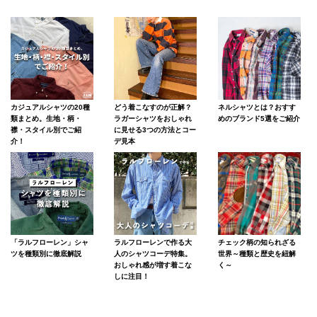
カジュアルシャツの20種
どう着こなすのが正解？
ネルシャツとは？おすす
類まとめ。生地・柄・
ラガーシャツをおしゃれ
めのブランド5選をご紹介
襟・スタイル別でご紹
に見せる3つの方法とコー
介！
デ見本
「ラルフローレン」シャ
ラルフローレンで作る大
チェック柄の知られざる
ツを種類別に徹底解説
人のシャツコーデ特集。
世界～種類と歴史を紐解
おしゃれ感が増す着こな
く～
しに注目！