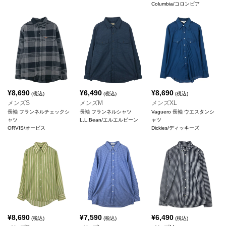
Columbia/コロンビア
¥
8,690
¥
6,490
¥
8,690
(税込)
(税込)
(税込)
メンズS
メンズM
メンズXL
長袖 フランネルチェックシ
長袖 フランネルシャツ
Vaguero 長袖 ウエスタンシ
ャツ
L.L.Bean/エルエルビーン
ャツ
ORVIS/オービス
Dickies/ディッキーズ
¥
8,690
¥
7,590
¥
6,490
(税込)
(税込)
(税込)