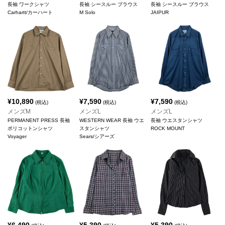
長袖 ワークシャツ
長袖 シースルー ブラウス
長袖 シースルー ブラウス
Carhartt/カーハート
M Solo
JAIPUR
¥
10,890
¥
7,590
¥
7,590
(税込)
(税込)
(税込)
メンズM
メンズL
メンズL
PERMANENT PRESS 長袖
WESTERN WEAR 長袖 ウエ
長袖 ウエスタンシャツ
ポリコットンシャツ
スタンシャツ
ROCK MOUNT
Voyager
Sears/シアーズ