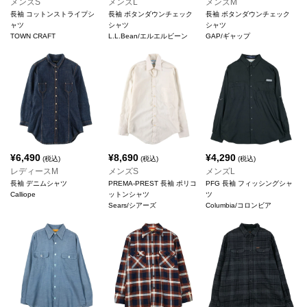
メンズS
メンズL
メンズM
長袖 コットンストライプシ
長袖 ボタンダウンチェック
長袖 ボタンダウンチェック
ャツ
シャツ
シャツ
TOWN CRAFT
L.L.Bean/エルエルビーン
GAP/ギャップ
¥
6,490
¥
8,690
¥
4,290
(税込)
(税込)
(税込)
レディースM
メンズS
メンズL
長袖 デニムシャツ
PREMA-PREST 長袖 ポリコ
PFG 長袖 フィッシングシャ
Calliope
ットンシャツ
ツ
Sears/シアーズ
Columbia/コロンビア