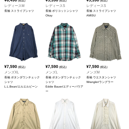
¥
6,490
¥
5,390
¥
5,390
(税込)
(税込)
(税込)
レディースM
レディースS
レディースS
長袖 ストライプシャツ
長袖 ポリコットンシャツ
長袖 ストライプシャツ
Okay
AMISU
¥
7,590
¥
7,590
¥
7,590
(税込)
(税込)
(税込)
メンズXL
メンズL
メンズM
長袖 ボタンダウンチェック
長袖 ボタンダウンチェック
長袖 ウエスタンシャツ
シャツ
シャツ
Wrangler/ラングラー
L.L.Bean/エルエルビーン
Eddie Bauer/エディーバウア
ー