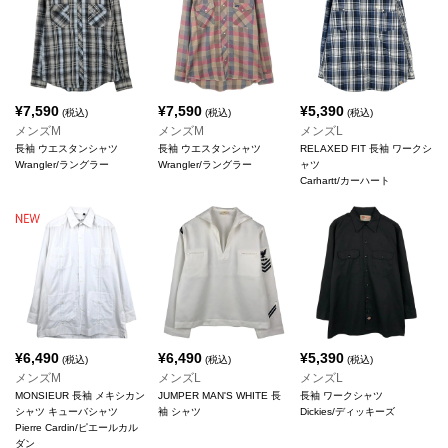
¥
7,590
¥
7,590
¥
5,390
(税込)
(税込)
(税込)
メンズM
メンズM
メンズL
長袖 ウエスタンシャツ
長袖 ウエスタンシャツ
RELAXED FIT 長袖 ワークシ
Wrangler/ラングラー
Wrangler/ラングラー
ャツ
Carhartt/カーハート
¥
6,490
¥
6,490
¥
5,390
(税込)
(税込)
(税込)
メンズM
メンズL
メンズL
MONSIEUR 長袖 メキシカン
JUMPER MAN'S WHITE 長
長袖 ワークシャツ
シャツ キューバシャツ
袖 シャツ
Dickies/ディッキーズ
Pierre Cardin/ピエールカル
ダン