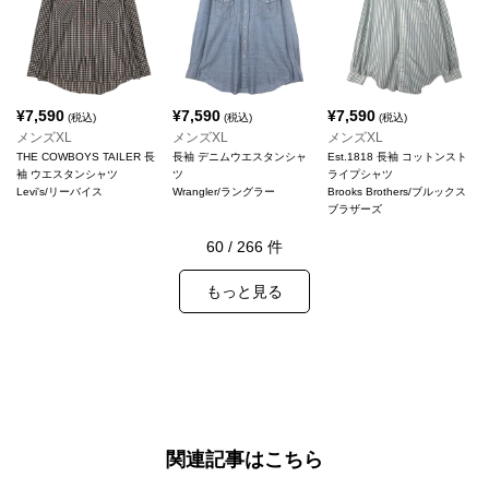
¥
7,590
¥
7,590
¥
7,590
(税込)
(税込)
(税込)
メンズXL
メンズXL
メンズXL
THE COWBOYS TAILER 長
長袖 デニムウエスタンシャ
Est.1818 長袖 コットンスト
袖 ウエスタンシャツ
ツ
ライプシャツ
Levi's/リーバイス
Wrangler/ラングラー
Brooks Brothers/ブルックス
ブラザーズ
60
/
266
件
もっと見る
関連記事はこちら