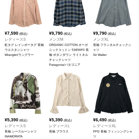
¥
7,590
¥
9,790
¥
9,790
(税込)
(税込)
(税込)
レディースS
メンズM
メンズXL
虹タグ レインボータグ 長袖
ORGANIC COTTON オーガ
長袖 フランネルチェックシ
ウエスタンシャツ
ニックコットン 53856F0 長
ャツ
Wrangler/ラングラー
袖 ボタンダウン ライトネル
Sir Walter
チェックシャツ
Patagonia/パタゴニア
¥
5,390
¥
5,390
¥
6,490
(税込)
(税込)
(税込)
レディースS
レディースL
レディースXL
長袖 シースルーシャツ
長袖 ブラウス
PFG 長袖 フィッシングシャ
INAMORATA
ツ