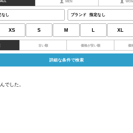
ALL
MEN
WO
定なし
ブランド
指定なし
XS
S
M
L
XL
順
古い順
価格が安い順
価
詳細な条件で検索
んでした。