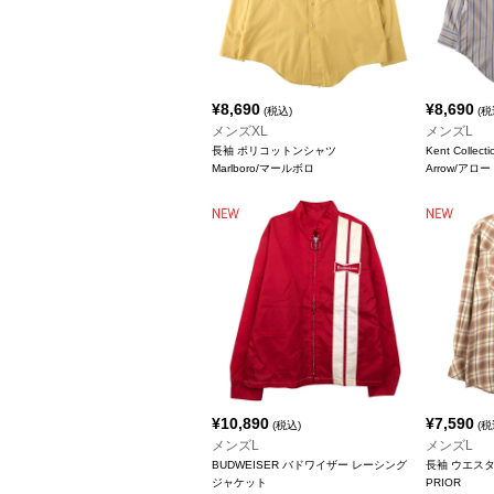
¥
8,690
¥
8,690
(税込)
(税
メンズXL
メンズL
長袖 ポリコットンシャツ
Kent Coll
Marlboro/マールボロ
Arrow/アロー
¥
10,890
¥
7,590
(税込)
(税
メンズL
メンズL
BUDWEISER バドワイザー レーシング
長袖 ウエス
ジャケット
PRIOR