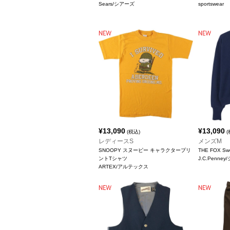
Sears/シアーズ
sportswear
¥
13,090
¥
13,090
(税込)
(
レディースS
メンズM
SNOOPY スヌーピー キャラクタープリ
THE FOX 
ントTシャツ
J.C.Penn
ARTEX/アルテックス