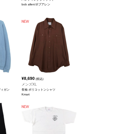
bob allen/ボブアレン
¥
8,690
(税込)
メンズXL
ーディガン
長袖 ポリコットンシャツ
Kmart