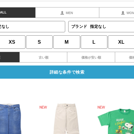
ALL
MEN
WO
定なし
ブランド
指定なし
XS
S
M
L
XL
順
古い順
価格が安い順
価
詳細な条件で検索