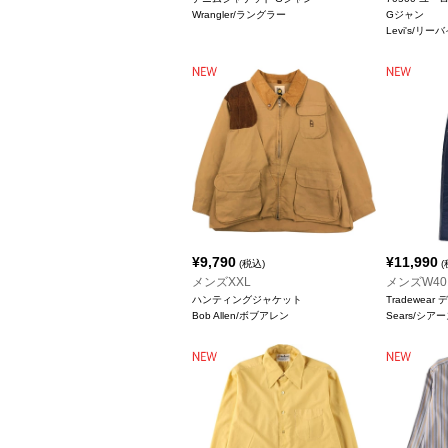
Wrangler/ラングラー
Gジャン
Levi's/リー
¥
9,790
¥
11,990
(税込)
(
メンズXXL
メンズW40
ハンティングジャケット
Tradewea
Bob Allen/ボブアレン
Sears/シア