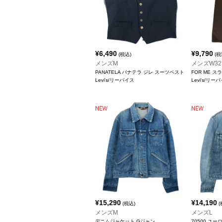
¥
6,490
¥
9,790
(税込)
(税
メンズM
メンズW32
PANATELA パナテラ ジレ スーツベスト
FOR ME 
Levi's/リーバイス
Levi's/リー
¥
15,290
¥
14,190
(税込)
(
メンズM
メンズL
デニムジャケット Gジャン
70500 ユ