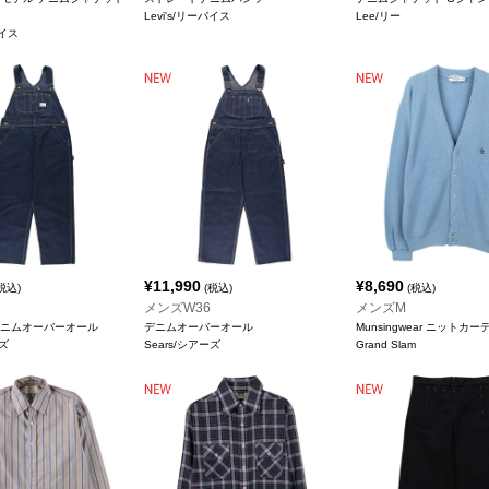
Levi's/リーバイス
Lee/リー
バイス
¥
11,990
¥
8,690
税込)
(税込)
(税込)
メンズW36
メンズM
r デニムオーバーオール
デニムオーバーオール
Munsingwear ニットカ
ーズ
Sears/シアーズ
Grand Slam