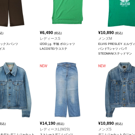
¥
6,490
¥
10,890
込)
(税込)
(税込)
レディースS
メンズM
スラックスパンツ
IZOD j.g. 半袖 ポロシャツ
ELVIS PRESLEY エル
バイス
LACOSTE/ラコステ
バンドTシャツ バンT
STEDMAN/ステッドマン
¥
14,190
¥
10,890
税込)
(税込)
(税込)
レディースL(W29)
メンズS
ーロモデル デニムジャケット
ストレートデニムパンツ
デニムジャケット Gジャン