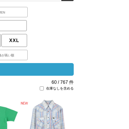
MEN
XXL
格が高い順
60
/
767
件
在庫なしを含める