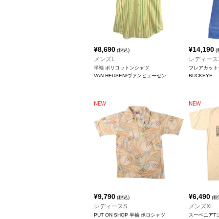
¥
8,690
¥
14,190
(税込)
(
メンズL
レディースX
半袖 ポリコットンシャツ
フレアカット
VAN HEUSEN/ヴァンヒューゼン
BUCKEYE
¥
9,790
¥
6,490
(税込)
(税
レディースS
メンズXL
PUT ON SHOP 半袖 ポロシャツ
スーベニアT