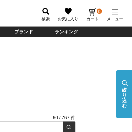
0
検索
お気に入り
カート
メニュー
ブランド
ランキング
絞
り
込
む
60
/
767
件