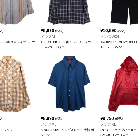
¥
8,690
¥
10,890
込)
(税込)
(税込)
メンズM
メンズW34
ection 長袖 ストライプシャツ
ビッグE BIG E 長袖 チェックシャツ
TROUSERS MEN'S (BLUE
Levi's/リーバイス
セーラーパンツ
¥
8,690
¥
9,790
込)
(税込)
(税込)
メンズXL
メンズXL
タンシャツ
KINGS ROAD キングスロード 半袖 ポリ
IZOD アノラックパーカー
シャツ
LACOSTE/ラコステ