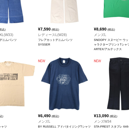
¥
7,590
¥
8,690
税込)
(税込)
(税込)
L(W33)
レディースL(W28)
メンズL
デニムパンツ
フレアカットデニムパンツ
SNOOPY スヌーピー ウ
SYSSER
ャラクタープリントTシャ
ARTEX/アルテックス
¥
6,490
¥
13,090
込)
(税込)
(税込)
メンズL
メンズW34
シャツ
BY RUSSELL アドバタイジングTシャツ
STA-PREST スタプレ 646