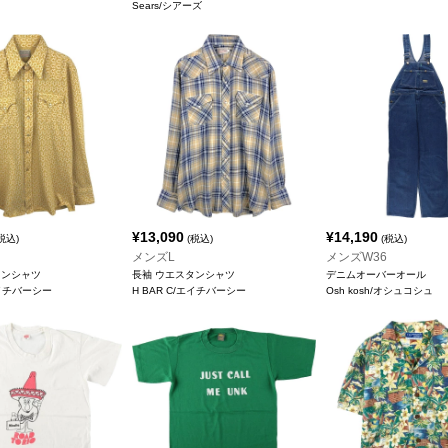
Sears/シアーズ
¥
13,090
¥
14,190
税込)
(税込)
(税込)
メンズL
メンズW36
タンシャツ
長袖 ウエスタンシャツ
デニムオーバーオール
エイチバーシー
H BAR C/エイチバーシー
Osh kosh/オシュコシュ