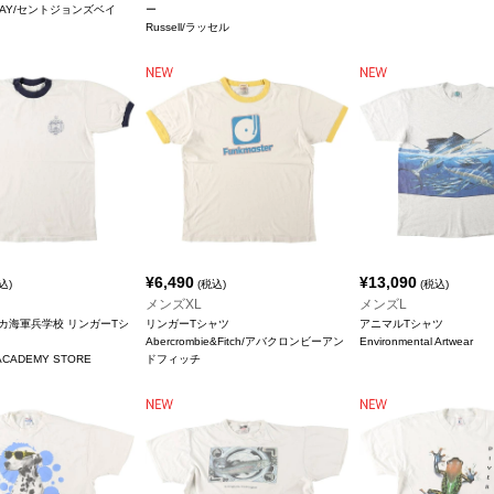
S BAY/セントジョンズベイ
ー
Russell/ラッセル
¥
6,490
¥
13,090
込)
(税込)
(税込)
メンズXL
メンズL
リカ海軍兵学校 リンガーTシ
リンガーTシャツ
アニマルTシャツ
Abercrombie&Fitch/アバクロンビーアン
Environmental Artwear
 ACADEMY STORE
ドフィッチ