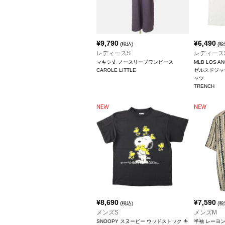
¥
9,790
¥
6,490
(税込)
(税
レディースS
レディース
マキシ丈 ノースリーブワンピース
MLB LOS A
CAROLE LITTLE
ゼルスドジャ
ャツ
TRENCH
¥
8,690
¥
7,590
(税込)
(税
メンズS
メンズM
SNOOPY スヌーピー ウッドストック キ
半袖 レーヨ