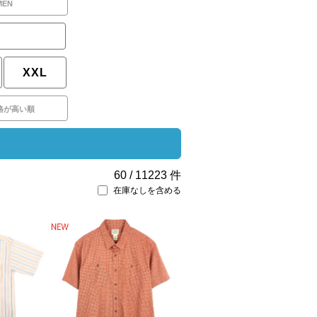
MEN
XXL
格が高い順
60
/
11223
件
在庫なしを含める