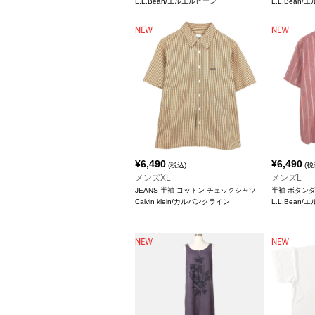
L.L.Bean/エルエルビーン
L.L.Bean
¥
6,490
¥
6,490
(税込)
(税
メンズXL
メンズL
JEANS 半袖 コットン チェックシャツ
半袖 ボタン
Calvin klein/カルバンクライン
L.L.Bean