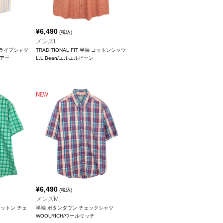
¥
6,490
(税込)
メンズL
トライプシャツ
TRADITIONAL FIT 半袖 コットンシャツ
ウアー
L.L.Bean/エルエルビーン
¥
6,490
(税込)
メンズM
 コットン チェ
半袖 ボタンダウン チェックシャツ
WOOLRICH/ウールリッチ