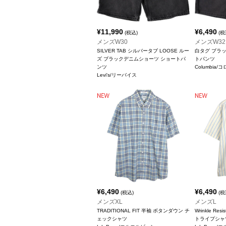
¥
11,990
¥
6,490
(税込)
(税
メンズW30
メンズW32
SILVER TAB シルバータブ LOOSE ルー
白タグ ブラ
ズ ブラックデニムショーツ ショートパ
トパンツ
ンツ
Columbia/
Levi's/リーバイス
¥
6,490
¥
6,490
(税込)
(税
メンズXL
メンズL
TRADITIONAL FIT 半袖 ボタンダウン チ
Wrinkle Re
ェックシャツ
トライプシャ