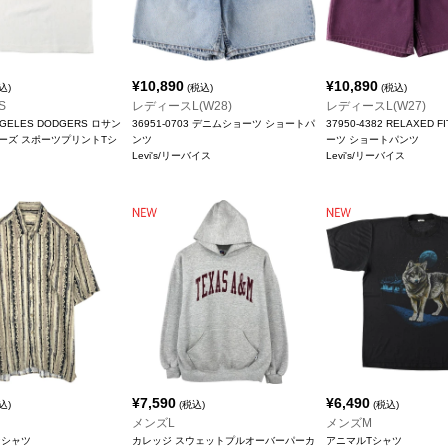
¥
10,890
¥
10,890
込)
(税込)
(税込)
S
レディースL(W28)
レディースL(W27)
NGELES DODGERS ロサン
36951-0703 デニムショーツ ショートパ
37950-4382 RELAXED 
ーズ スポーツプリントTシ
ンツ
ーツ ショートパンツ
Levi's/リーバイス
Levi's/リーバイス
¥
7,590
¥
6,490
込)
(税込)
(税込)
メンズL
メンズM
ンシャツ
カレッジ スウェットプルオーバーパーカ
アニマルTシャツ