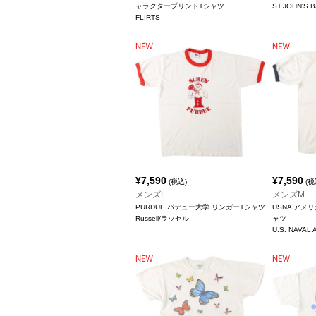
ャラクタープリントTシャツ
ST.JOHN'
FLIRTS
¥
7,590
¥
7,590
(税込)
(税
メンズL
メンズM
PURDUE パデュー大学 リンガーTシャツ
USNA アメ
Russell/ラッセル
ャツ
U.S. NAVAL