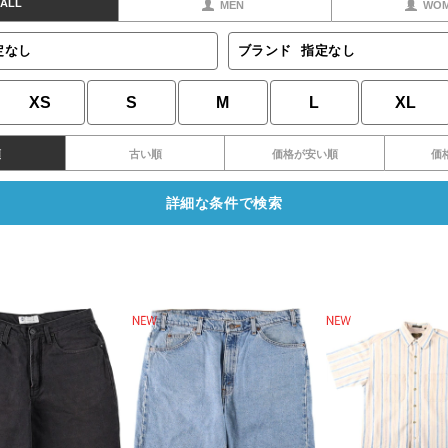
ALL
MEN
WO
定なし
ブランド
指定なし
XS
S
M
L
XL
順
古い順
価格が安い順
価
詳細な条件で検索