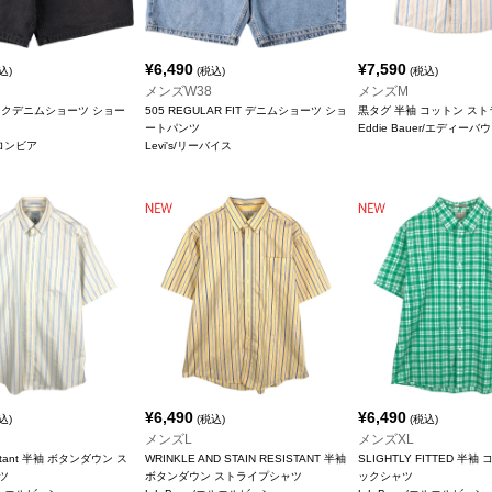
¥
6,490
¥
7,590
込)
(税込)
(税込)
メンズW38
メンズM
ックデニムショーツ ショー
505 REGULAR FIT デニムショーツ ショ
黒タグ 半袖 コットン ス
ートパンツ
Eddie Bauer/エディーバ
コロンビア
Levi's/リーバイス
¥
6,490
¥
6,490
込)
(税込)
(税込)
メンズL
メンズXL
sistant 半袖 ボタンダウン ス
WRINKLE AND STAIN RESISTANT 半袖
SLIGHTLY FITTED 半袖
ツ
ボタンダウン ストライプシャツ
ックシャツ