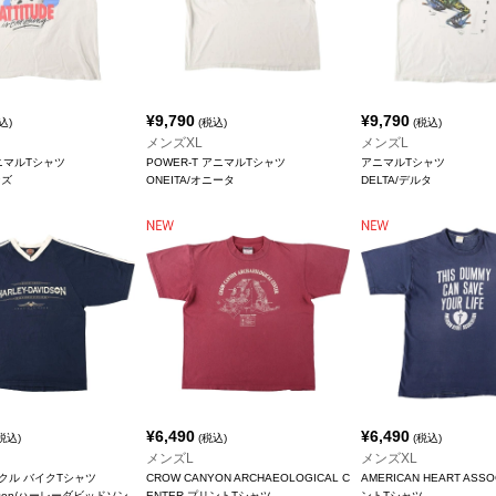
¥
9,790
¥
9,790
込)
(税込)
(税込)
メンズXL
メンズL
アニマルTシャツ
POWER-T アニマルTシャツ
アニマルTシャツ
ンズ
ONEITA/オニータ
DELTA/デルタ
¥
6,490
¥
6,490
税込)
(税込)
(税込)
メンズL
メンズXL
クル バイクTシャツ
CROW CANYON ARCHAEOLOGICAL C
AMERICAN HEART ASSO
vidson/ハーレーダビッドソン
ENTER プリントTシャツ
ントTシャツ