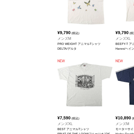
¥
9,790
¥
9,790
(税込)
(税
メンズM
メンズXL
PRO WEIGHT アニマルTシャツ
BEEFY-T 
DELTA/デルタ
Hanes/ヘイ
¥
7,590
¥
10,890
(税込)
(
メンズXL
メンズM
BEST アニマルTシャツ
モーターサイ
FRUIT OF THE LOOM/フルーツオブザ
Harley-Da