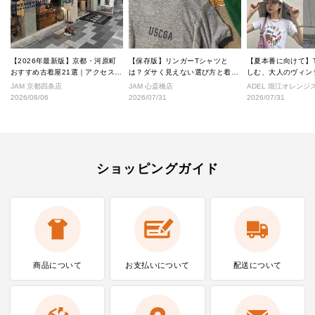
【2026年最新版】京都・河原町
【保存版】リンガーTシャツと
【夏本番に向けて】
おすすめ古着屋21選｜アクセス良
は？ダサく見えない選び方と着こ
しむ、大人のヴィン
好な絶対行くべきショップ厳選！
なし完全ガイド
ル
JAM 京都四条店
JAM 心斎橋店
ADEL 堀江オレン
2026/08/06
2026/07/31
2026/07/31
ショッピングガイド
商品について
お支払いに
ついて
配送について