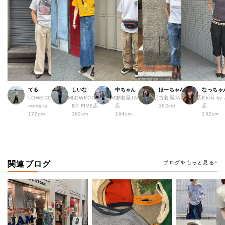
てる
しいな
中ちゃん
ほーちゃん
なっちゃ
LOWECO by JAM a
LOWECO by JAM H
古着屋JAM 下北沢
古着屋JAM 広島店
Elulu b
memura
EP FIVE店
店
162cm
店
172cm
162cm
164cm
152cm
関連ブログ
ブログをもっと見る