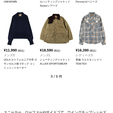
UNKNOWN
ルハンティングジャケット
Penney's/ペニーズ
Sears/シアーズ
¥
11,990
¥
18,590
¥
16,390
(税込)
(税込)
(税込)
メンズS
メンズL
レディースS
UCLA カリフォルニア大学 ロ
シューティングジャケット
長袖 ウエスタンシャツ
サンゼルス校 Vネック コッ
ALLEN SPORTSWEAR
TEM-TEX
トンニットセーター
9
/
9
件
スニーカー、ローファーやサイドゴア、ウイングチップシューズ