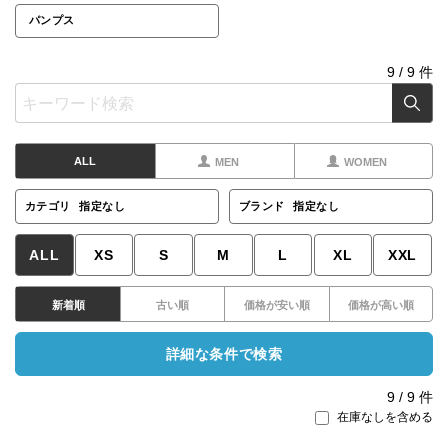
パンプス
9
/
9
件
ALL
MEN
WOMEN
カテゴリ
指定なし
ブランド
指定なし
ALL
XS
S
M
L
XL
XXL
新着順
古い順
価格が安い順
価格が高い順
詳細な条件で検索
9
/
9
件
在庫なしを含める