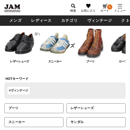
0
検索
お気に入り
カート
メニュー
メンズ
レディース
カテゴリ
ヴィンテージ
グッ
カテゴリから探す
シューズ
シューズ
レザーシューズ
スニーカー
ブーツ
ローファ
HOTキーワード
#ヴィンテージ
ブーツ
レザーシューズ
スニーカー
サンダル