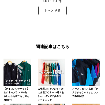
60
/
1981
件
もっと見る
関連記事はこちら
【ナイロンジャケット】
古着屋スタッフおすすめ
ノースフェイス名作「デ
おすすめブランド特集！
の古着アウター10選！お
ナリジャケット」につい
おしゃれな着こなし方も
しゃれメンズの参考コー
て徹底解説！
お届け！
デもチェック！