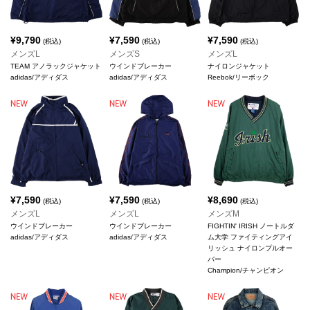
¥
9,790
¥
7,590
¥
7,590
(税込)
(税込)
(税込)
メンズL
メンズS
メンズL
TEAM アノラックジャケット
ウインドブレーカー
ナイロンジャケット
adidas/アディダス
adidas/アディダス
Reebok/リーボック
¥
7,590
¥
7,590
¥
8,690
(税込)
(税込)
(税込)
メンズL
メンズL
メンズM
ウインドブレーカー
ウインドブレーカー
FIGHTIN' IRISH ノートルダ
adidas/アディダス
adidas/アディダス
ム大学 ファイティングアイ
リッシュ ナイロンプルオー
バー
Champion/チャンピオン