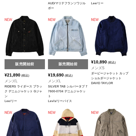
AUD/マリテフランソワジル
Lee/リー
ボー
¥
10,890
(税込)
販売開始前
販売開始前
メンズS
ダービージャケット カップ
¥
21,890
¥
19,690
(税込)
(税込)
ショルダージャケット
メンズL
メンズL
DAVID TAYLOR
RIDERS ライダース ブラッ
SILVER TAB シルバータブ 7
ク デニムジャケット Gジャ
7600-0704 デニムジャケッ
ン
ト
Lee/リー
Levi's/リーバイス