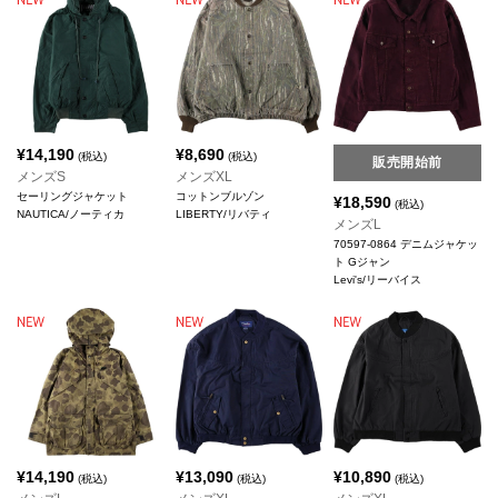
¥
14,190
¥
8,690
(税込)
(税込)
販売開始前
メンズS
メンズXL
セーリングジャケット
コットンブルゾン
¥
18,590
(税込)
NAUTICA/ノーティカ
LIBERTY/リバティ
メンズL
70597-0864 デニムジャケッ
ト Gジャン
Levi's/リーバイス
¥
14,190
¥
13,090
¥
10,890
(税込)
(税込)
(税込)