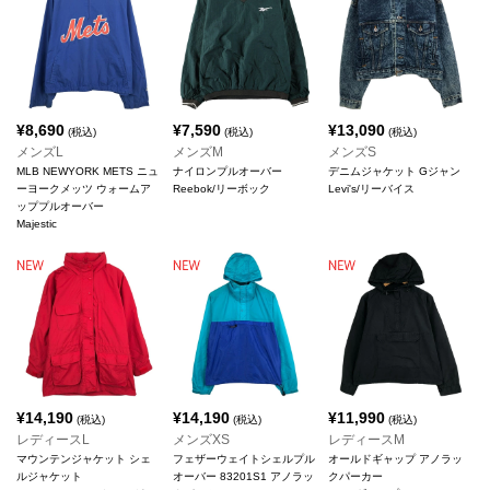
¥
8,690
¥
7,590
¥
13,090
(税込)
(税込)
(税込)
メンズL
メンズM
メンズS
MLB NEWYORK METS ニュ
ナイロンプルオーバー
デニムジャケット Gジャン
ーヨークメッツ ウォームア
Reebok/リーボック
Levi's/リーバイス
ッププルオーバー
Majestic
¥
14,190
¥
14,190
¥
11,990
(税込)
(税込)
(税込)
レディースL
メンズXS
レディースM
マウンテンジャケット シェ
フェザーウェイトシェルプル
オールドギャップ アノラッ
ルジャケット
オーバー 83201S1 アノラッ
クパーカー