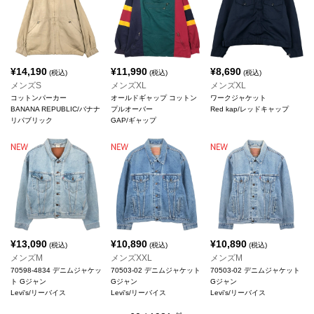
¥
14,190
¥
11,990
¥
8,690
(税込)
(税込)
(税込)
メンズS
メンズXL
メンズXL
コットンパーカー
オールドギャップ コットン
ワークジャケット
BANANA REPUBLIC/バナナ
プルオーバー
Red kap/レッドキャップ
リパブリック
GAP/ギャップ
¥
13,090
¥
10,890
¥
10,890
(税込)
(税込)
(税込)
メンズM
メンズXXL
メンズM
70598-4834 デニムジャケッ
70503-02 デニムジャケット
70503-02 デニムジャケット
ト Gジャン
Gジャン
Gジャン
Levi's/リーバイス
Levi's/リーバイス
Levi's/リーバイス