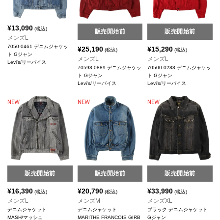
¥
13,090
(税込)
販売開始前
販売開始前
メンズL
7050-0461 デニムジャケッ
¥
25,190
¥
15,290
(税込)
(税込)
ト Gジャン
メンズL
メンズL
Levi's/リーバイス
70598-0889 デニムジャケッ
70500-0288 デニムジャケッ
ト Gジャン
ト Gジャン
Levi's/リーバイス
Levi's/リーバイス
販売開始前
販売開始前
販売開始前
¥
16,390
¥
20,790
¥
33,990
(税込)
(税込)
(税込)
メンズL
メンズM
メンズXL
デニムジャケット
デニムジャケット
ブラック デニムジャケット
MASH/マッシュ
MARITHE FRANCOIS GIRB
Gジャン