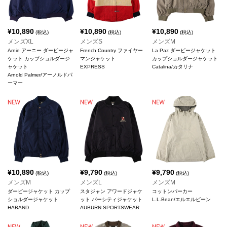
¥
10,890
¥
10,890
¥
10,890
(税込)
(税込)
(税込)
メンズXL
メンズS
メンズM
Arnie アーニー ダービージャ
French Country ファイヤー
La Paz ダービージャケット
ケット カップショルダージ
マンジャケット
カップショルダージャケット
ャケット
EXPRESS
Catalina/カタリナ
Arnold Palmer/アーノルドパ
ーマー
¥
10,890
¥
9,790
¥
9,790
(税込)
(税込)
(税込)
メンズM
メンズL
メンズM
ダービージャケット カップ
スタジャン アワードジャケ
コットンパーカー
ショルダージャケット
ット バーシティジャケット
L.L.Bean/エルエルビーン
HABAND
AUBURN SPORTSWEAR