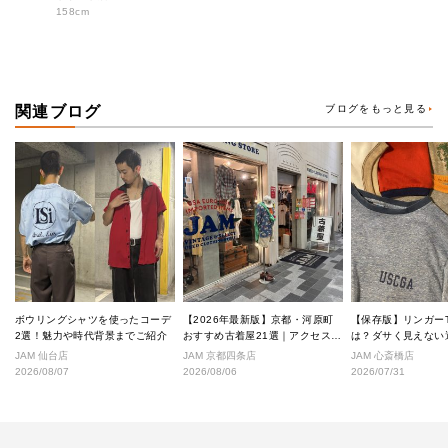
158cm
関連ブログ
ブログをもっと見る
ボウリングシャツを使ったコーデ
【2026年最新版】京都・河原町
【保存版】リンガー
2選！魅力や時代背景までご紹介
おすすめ古着屋21選｜アクセス良
は？ダサく見えない
好な絶対行くべきショップ厳選！
なし完全ガイド
JAM 仙台店
JAM 京都四条店
JAM 心斎橋店
2026/08/07
2026/08/06
2026/07/31