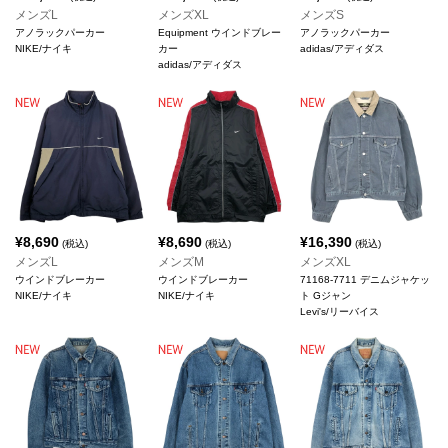
メンズL
メンズXL
メンズS
アノラックパーカー
Equipment ウインドブレー
アノラックパーカー
NIKE/ナイキ
カー
adidas/アディダス
adidas/アディダス
¥
8,690
¥
8,690
¥
16,390
(税込)
(税込)
(税込)
メンズL
メンズM
メンズXL
ウインドブレーカー
ウインドブレーカー
71168-7711 デニムジャケッ
NIKE/ナイキ
NIKE/ナイキ
ト Gジャン
Levi's/リーバイス