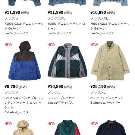
¥
11,990
¥
11,990
¥
10,890
(税込)
(税込)
(税込)
メンズS
メンズXXL
メンズXXL
71506-0216 デニムジャケッ
70507 デニムジャケット G
70503-0216 デニムジャケッ
ト Gジャン
ジャン
ト Gジャン
Levi's/リーバイス
Levi's/リーバイス
Levi's/リーバイス
¥
9,790
¥
10,890
¥
25,190
(税込)
(税込)
(税込)
メンズM
メンズL
メンズXL
PACKABLE パッカブル マウ
ウインドブレーカー
ハンティングジャケット
ンテンパーカー シェルジャ
adidas/アディダス
Burberry's/バーバリー
ケット
Cabelas/カベラス