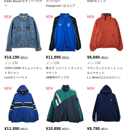
Eddie Bauer/エディーバウア
クパーカー
GAP/ギャップ
ー
Patagonia/パタゴニア
¥
14,190
¥
11,990
¥
8,690
(税込)
(税込)
(税込)
メンズM
メンズM
メンズM
70507-0389 デニムジャケッ
青タグ ジャージ トラックジ
マウンテンジャケット シェ
ト Gジャン
ャケット
ルジャケット
Levi's/リーバイス
UMBRO/アンブロ
L.L.Bean/エルエルビーン
¥
11,990
¥
10,890
¥
9,790
(税込)
(税込)
(税込)