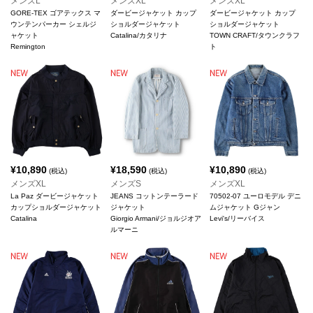
メンズL
メンズXL
メンズXL
GORE-TEX ゴアテックス マ
ダービージャケット カップ
ダービージャケット カップ
ウンテンパーカー シェルジ
ショルダージャケット
ショルダージャケット
ャケット
Catalina/カタリナ
TOWN CRAFT/タウンクラフ
Remington
ト
¥
10,890
¥
18,590
¥
10,890
(税込)
(税込)
(税込)
メンズXL
メンズS
メンズXL
La Paz ダービージャケット
JEANS コットンテーラード
70502-07 ユーロモデル デニ
カップショルダージャケット
ジャケット
ムジャケット Gジャン
Catalina
Giorgio Armani/ジョルジオア
Levi's/リーバイス
ルマーニ