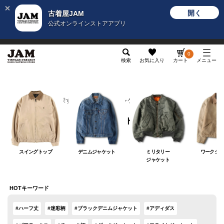
開く
古着屋JAM
公式オンラインストアアプリ
メンズ
レディース
カテゴリ
ヴィンテージ
グッ
0
検索
お気に入り
カート
メニュー
カテゴリから探す
アウター
ジャケット
ジャケット
スイングトップ
デニムジャケット
ミリタリー
ワークジャ
ジャケット
HOTキーワード
#ハーフ丈
#迷彩柄
#ブラックデニムジャケット
#アディダス