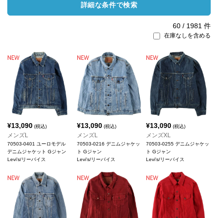
詳細な条件で検索
60
/
1981
件
在庫なしを含める
¥
13,090
¥
13,090
¥
13,090
(税込)
(税込)
(税込)
メンズL
メンズL
メンズXL
70503-0401 ユーロモデル
70503-0216 デニムジャケッ
70503-0255 デニムジャケッ
デニムジャケット Gジャン
ト Gジャン
ト Gジャン
Levi's/リーバイス
Levi's/リーバイス
Levi's/リーバイス