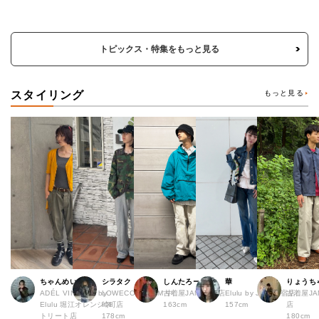
トピックス・特集をもっと見る
スタイリング
もっと見る
ちゃんめい
シラタク
しんたろー
華
りょうち
ADÉL VINTAGE by
LOWECO by JAM 中
古着屋JAM 仙台店
Elulu by JAM 原宿店
古着屋JA
Elulu 堀江オレンジス
崎町店
163cm
157cm
店
トリート店
178cm
180cm