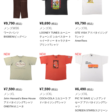
¥
9,790
¥
8,690
¥
9,790
(税込)
(税込)
(税込)
メンズW36
メンズXL
メンズXL
ワークパンツ
LOONEY TUNES ルーニー
GTE VISA アドバタイジング
BIGBEN/ビッグベン
テューンズ シルベスター ト
Tシャツ
ゥイーティー キャラクター
AmeriTees
プリントTシャツ
¥
7,590
¥
7,590
¥
6,490
(税込)
(税込)
(税込)
メンズL
メンズXL
メンズXL
John Harvard's Brew House
COCA-COLA コカコーラ ア
PIC 'N' SAVE ピックアンド
アドバタイジングTシャツ
ドバタイジングTシャツ
セーブ アドバタイジングTシ
ONEITA/オニータ
ャツ
SCREEN STARS/スクリーン