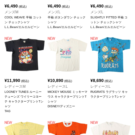
¥
6,490
¥
6,490
¥
6,490
(税込)
(税込)
(税込)
メンズM
メンズL
メンズL
COOL WEAVE 半袖 コット
半袖 ボタンダウン チェック
SLIGHTLY FITTED 半袖 コ
ン チェックシャツ
シャツ
ットン チェックシャツ
L.L.Bean/エルエルビーン
L.L.Bean/エルエルビーン
L.L.Bean/エルエルビーン
¥
11,990
¥
10,890
¥
8,690
(税込)
(税込)
(税込)
レディースM
レディースL
レディースL
LOONEY TUNES ルーニー
MICKEY MOUSE ミッキーマ
RUGRATS ラグラッツ キャ
テューンズ ワイリーコヨー
ウス キャラクタープリントT
ラクタープリントTシャツ
テ キャラクタープリントTシ
シャツ
ャツ
DISNEY/ディズニー
TAG