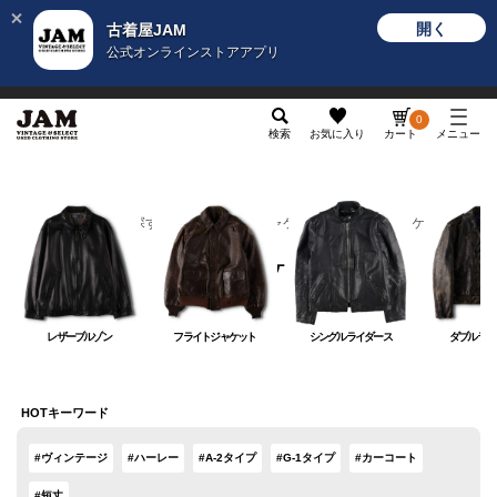
開く
古着屋JAM
公式オンラインストアアプリ
メンズ
レディース
カテゴリ
ヴィンテージ
グッ
0
検索
お気に入り
カート
メニュー
カテゴリから探す
アウター
ジャケット
レザージャケット
レザージャケット
レザーブルゾン
フライトジャケット
シングルライダース
ダブルライ
HOTキーワード
#ヴィンテージ
#ハーレー
#A-2タイプ
#G-1タイプ
#カーコート
#短丈