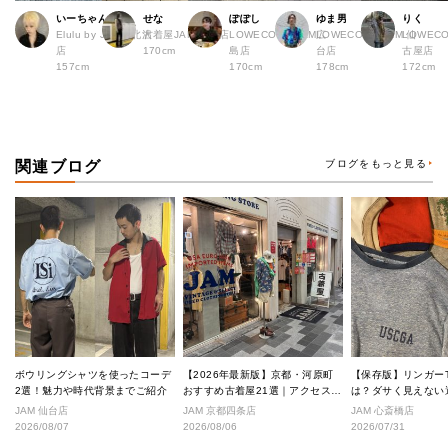
いーちゃん
せな
ぽぽし
ゆま男
りく
Elulu by JAM下北沢
古着屋JAM 札幌店
LOWECO by JAM広
LOWECO by JAM 仙
LOWECO
店
170cm
島店
台店
古屋店
157cm
170cm
178cm
172cm
関連ブログ
ブログをもっと見る
ボウリングシャツを使ったコーデ
【2026年最新版】京都・河原町
【保存版】リンガー
2選！魅力や時代背景までご紹介
おすすめ古着屋21選｜アクセス良
は？ダサく見えない
好な絶対行くべきショップ厳選！
なし完全ガイド
JAM 仙台店
JAM 京都四条店
JAM 心斎橋店
2026/08/07
2026/08/06
2026/07/31