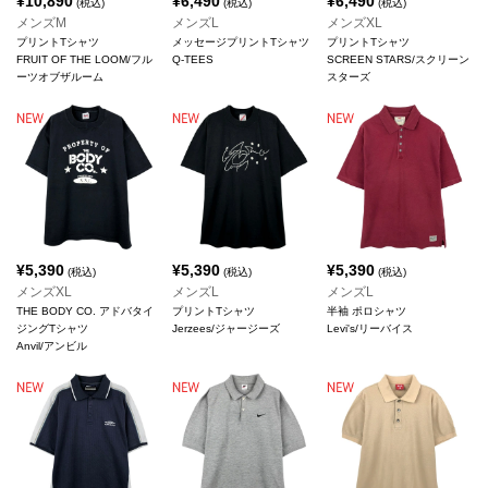
¥
10,890
¥
6,490
¥
6,490
(税込)
(税込)
(税込)
メンズM
メンズL
メンズXL
プリントTシャツ
メッセージプリントTシャツ
プリントTシャツ
FRUIT OF THE LOOM/フル
Q-TEES
SCREEN STARS/スクリーン
ーツオブザルーム
スターズ
¥
5,390
¥
5,390
¥
5,390
(税込)
(税込)
(税込)
メンズXL
メンズL
メンズL
THE BODY CO. アドバタイ
プリントTシャツ
半袖 ポロシャツ
ジングTシャツ
Jerzees/ジャージーズ
Levi's/リーバイス
Anvil/アンビル