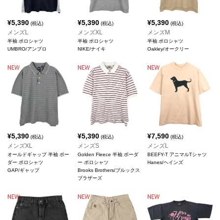
¥
5,390
¥
5,390
¥
5,390
(税込)
(税込)
(税込)
メンズL
メンズXL
メンズM
半袖 ポロシャツ
半袖 ポロシャツ
半袖 ポロシャツ
UMBRO/アンブロ
NIKE/ナイキ
Oakley/オークリー
¥
5,390
¥
5,390
¥
7,590
(税込)
(税込)
(税込)
メンズXL
メンズS
メンズL
オールドギャップ 半袖 ボー
Golden Fleece 半袖 ボーダ
BEEFY-T アニマルTシャツ
ダー ポロシャツ
ー ポロシャツ
Hanes/ヘインズ
GAP/ギャップ
Brooks Brothers/ブルックス
ブラザーズ