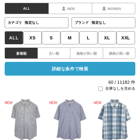
ALL
MEN
WOMEN
カテゴリ
指定なし
ブランド
指定なし
ALL
XS
S
M
L
XL
XXL
新着順
古い順
価格が安い順
価格が高い順
詳細な条件で検索
60
/
11182
件
在庫なしを含める