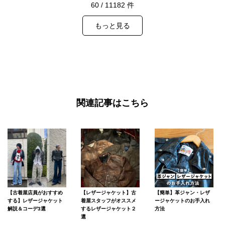
60
/
11182
件
もっと見る
関連記事はこちら
【古着屋店員がおすすめ
【レザージャケット】古
【簡単】革ジャン・レザ
する】レザージャケット
着屋スタッフがオススメ
ージャケットのお手入れ
解説＆コーデ3選
するレザージャケット２
方法
選