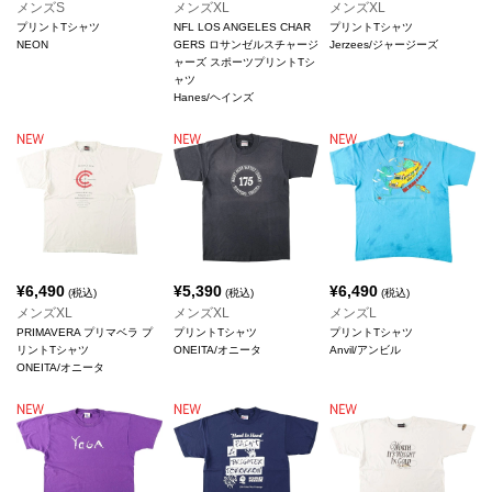
メンズS
メンズXL
メンズXL
プリントTシャツ
NFL LOS ANGELES CHAR
プリントTシャツ
NEON
GERS ロサンゼルスチャージ
Jerzees/ジャージーズ
ャーズ スポーツプリントTシ
ャツ
Hanes/ヘインズ
¥
6,490
¥
5,390
¥
6,490
(税込)
(税込)
(税込)
メンズXL
メンズXL
メンズL
PRIMAVERA プリマベラ プ
プリントTシャツ
プリントTシャツ
リントTシャツ
ONEITA/オニータ
Anvil/アンビル
ONEITA/オニータ