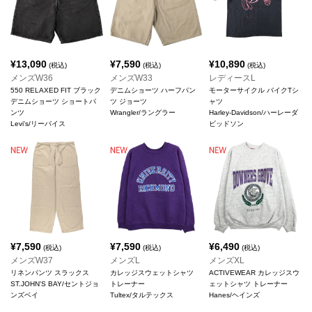
¥
13,090
¥
7,590
¥
10,890
(税込)
(税込)
(税込)
メンズW36
メンズW33
レディースL
550 RELAXED FIT ブラック
デニムショーツ ハーフパン
モーターサイクル バイクTシ
デニムショーツ ショートパ
ツ ジョーツ
ャツ
ンツ
Wrangler/ラングラー
Harley-Davidson/ハーレーダ
Levi's/リーバイス
ビッドソン
¥
7,590
¥
7,590
¥
6,490
(税込)
(税込)
(税込)
メンズW37
メンズL
メンズXL
リネンパンツ スラックス
カレッジスウェットシャツ
ACTIVEWEAR カレッジスウ
ST.JOHN'S BAY/セントジョ
トレーナー
ェットシャツ トレーナー
ンズベイ
Tultex/タルテックス
Hanes/ヘインズ