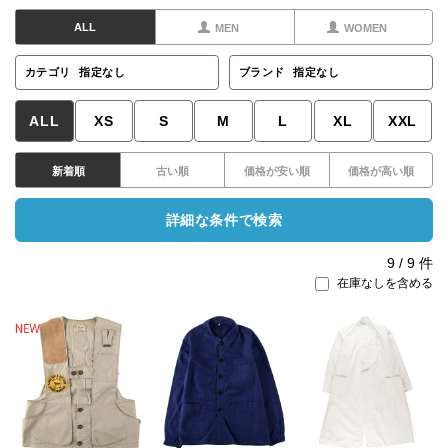
ALL
MEN
WOMEN
カテゴリ
指定なし
ブランド
指定なし
ALL
XS
S
M
L
XL
XXL
新着順
古い順
価格が安い順
価格が高い順
詳細な条件で検索
9
/
9
件
在庫なしを含める