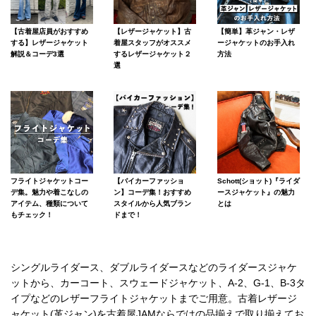
【古着屋店員がおすすめ
【レザージャケット】古
【簡単】革ジャン・レザ
する】レザージャケット
着屋スタッフがオススメ
ージャケットのお手入れ
解説＆コーデ3選
するレザージャケット２
方法
選
フライトジャケットコー
【バイカーファッショ
Schott(ショット)『ライダ
デ集。魅力や着こなしの
ン】コーデ集！おすすめ
ースジャケット』の魅力
アイテム、種類について
スタイルから人気ブラン
とは
もチェック！
ドまで！
シングルライダース、ダブルライダースなどのライダースジャケ
ットから、カーコート、スウェードジャケット、A-2、G-1、B-3タ
イプなどのレザーフライトジャケットまでご用意。古着レザージ
ャケット(革ジャン)を古着屋JAMならではの品揃えで取り揃えてお