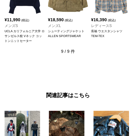
¥
11,990
¥
18,590
¥
16,390
(税込)
(税込)
(税込)
メンズS
メンズL
レディースS
UCLA カリフォルニア大学 ロ
シューティングジャケット
長袖 ウエスタンシャツ
サンゼルス校 Vネック コッ
ALLEN SPORTSWEAR
TEM-TEX
トンニットセーター
9
/
9
件
関連記事はこちら