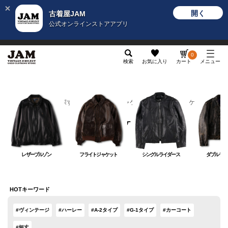
開く
古着屋JAM
公式オンラインストアアプリ
メンズ
レディース
カテゴリ
ヴィンテージ
グッ
0
検索
お気に入り
カート
メニュー
カテゴリから探す
アウター
ジャケット
レザージャケット
レザージャケット
レザーブルゾン
フライトジャケット
シングルライダース
ダブルライ
HOTキーワード
#ヴィンテージ
#ハーレー
#A-2タイプ
#G-1タイプ
#カーコート
#短丈