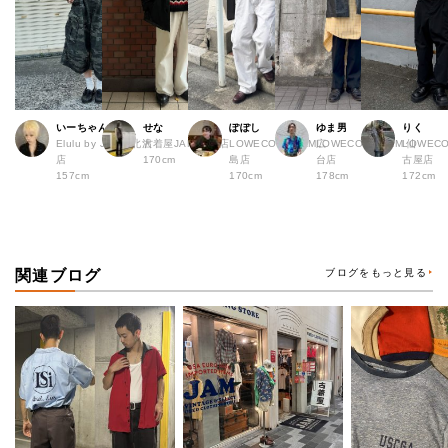
いーちゃん
せな
ぽぽし
ゆま男
りく
Elulu by JAM下北沢
古着屋JAM 札幌店
LOWECO by JAM広
LOWECO by JAM 仙
LOWECO
店
170cm
島店
台店
古屋店
157cm
170cm
178cm
172cm
関連ブログ
ブログをもっと見る