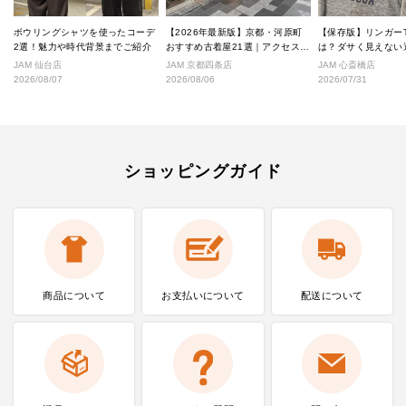
ボウリングシャツを使ったコーデ
【2026年最新版】京都・河原町
【保存版】リンガー
2選！魅力や時代背景までご紹介
おすすめ古着屋21選｜アクセス良
は？ダサく見えない
好な絶対行くべきショップ厳選！
なし完全ガイド
JAM 仙台店
JAM 京都四条店
JAM 心斎橋店
2026/08/07
2026/08/06
2026/07/31
ショッピングガイド
商品について
お支払いに
ついて
配送について