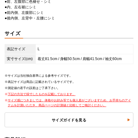
●前、左腹部に色褪せ・シミ
●内、左右裾にシミ
●前内側、左腹部にシミ
●後内側、左背中・左腰にシミ
サイズ
表記サイズ
L
実寸サイズ(cm)
着丈81.5cm / 身幅50.5cm / 肩幅41.5cm / 袖丈60cm
サイズは当社独自基準による参考サイズです。
表記サイズは商品に記載されているサイズです。
測定値の若干の誤差はご了承下さい。
下記の方法で採寸したものを記載しております。
サイズ感につきましては、体格やお好み等でも個人差がございますため、お手持ちのアイ
テムを計測いただき、商品ページの計測値と比較してご検討ください。
サイズガイドを見る