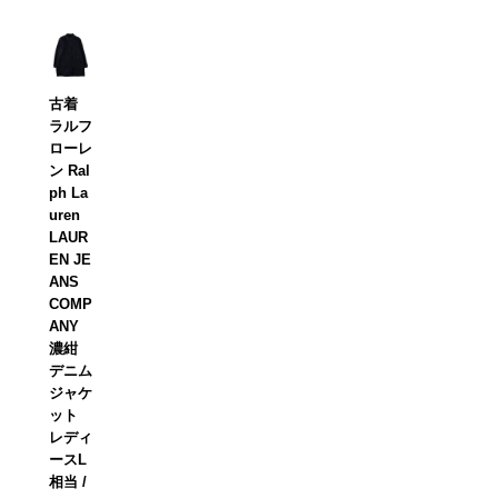
古着
ラルフ
ローレ
ン Ral
ph La
uren
LAUR
EN JE
ANS
COMP
ANY
濃紺
デニム
ジャケ
ット
レディ
ースL
相当 /