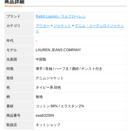
商品詳細
ブランド
Ralph Lauren／ラルフローレン
カテゴリ
アウター
>
ジャケット
>
デニム・コーデュロイジャケッ
ト
年代
-
モデル
LAUREN JEANS COMPANY
生産国
中国製
特徴
薄手 / 長袖 / ハーフ丈 / 濃紺 / チンスト付き
形状
デニムジャケット
色
ネイビー系 紺色
柄
無地
素材
コットン:98% / エラスタン:2%
商品番号
eaa632004
取扱店
ネットショップ