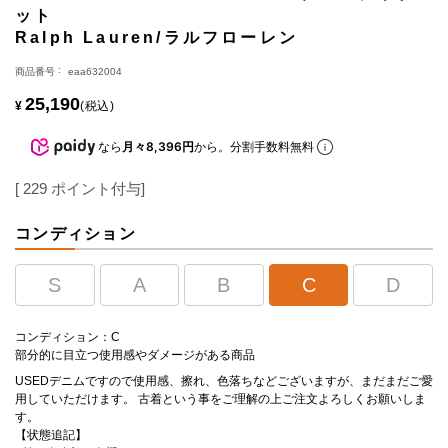
ット
Ralph Lauren/ラルフローレン
商品番号
eaa632004
25,190
¥
税込
なら
月々8,396円
から。分割手数料無料
[
229
ポイント付与]
コンディション
S
A
B
C
D
コンディション：C
部分的に目立つ使用感やダメージがある商品
USEDデニムですので使用感、擦れ、色落ちなどございますが、まだまだご愛
用していただけます。 古着という事をご理解の上ご注文よろしくお願いしま
す。
【状態追記】