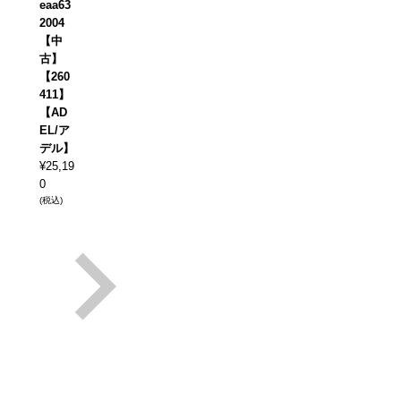
eaa63
2004
【中
古】
【260
411】
【AD
EL/ア
デル】
¥
25,19
0
(税込)