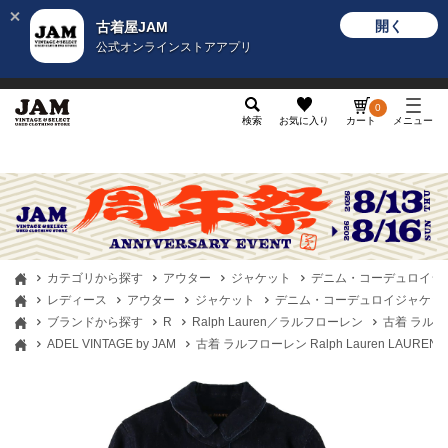
開く
古着屋JAM
公式オンラインストアアプリ
メンズ
レディース
カテゴリ
ヴィンテージ
グッ
0
検索
お気に入り
カート
メニュー
カテゴリから探す
アウター
ジャケット
デニム・コーデュロイジ
レディース
アウター
ジャケット
デニム・コーデュロイジャケッ
ブランドから探す
R
Ralph Lauren／ラルフローレン
古着 ラルフロ
ADEL VINTAGE by JAM
古着 ラルフローレン Ralph Lauren LAURE