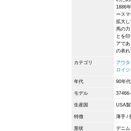
188
ースマ
拡大し
馬の力
とを印
アであ
の表れ
カテゴリ
アウタ
ロイジ
年代
90年代
モデル
37466
生産国
USA製
特徴
薄手 /
形状
デニム