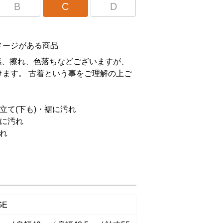
B
C
D
メージがある商品
感、擦れ、色落ちなどございますが、
ます。 古着という事をご理解の上ご
。
立て(下も)・裾に汚れ
に汚れ
れ
GE