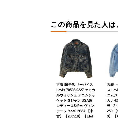
この商品を見た人は
古着 90年代 リーバイス
古着 
Levis 70508-0227 ケミカ
ス Levi
ルウォッシュ デニムジャ
ニムジ
ケット Gジャン USA製
カナダ
レディースS相当 ヴィン
当 ヴィ
テージ /eaa619337 【中
250 
古】 【260518】 【Elul
9】 【