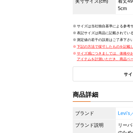
実寸サイズ(cm)
着丈49c
5cm
サイズは当社独自基準による参考
表記サイズは商品に記載されてい
測定値の若干の誤差はご了承下さ
下記の方法で採寸したものを記載
サイズ感につきましては、体格や
アイテムを計測いただき、商品ペ
サイ
商品詳細
ブランド
Levi
ブランド説明
リーバ
のため