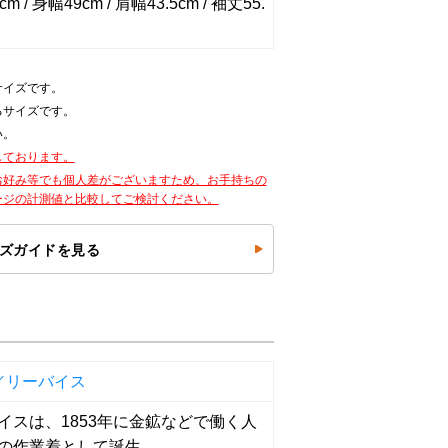
m / 身幅49cm / 肩幅43.5cm / 袖丈55.
サイズです。
るサイズです。
い。
しております。
お好み等でも個人差がございますため、お手持ちの
ージの計測値と比較してご検討ください。
ズガイドを見る
's／リーバイス
イスは、1853年に金鉱などで働く人
の作業着として誕生。