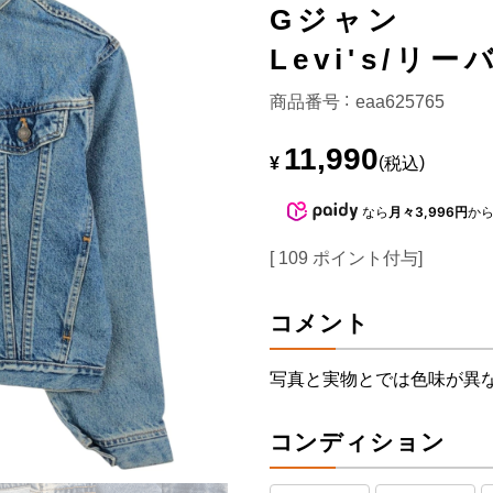
Gジャン
Levi's/リ
商品番号
eaa625765
11,990
¥
税込
なら
月々3,996円
か
[
109
ポイント付与]
コメント
写真と実物とでは色味が異
コンディション