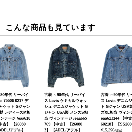
、こんな商品も見ています
～80年代 リーバイ
古着 ～90年代 リーバイ
古着 ～90年代 
s 75506-0217 デ
ス Levis ケミカルウォッ
ス Levis デニ
ャケット Gジャン
シュ デニムジャケット G
ト Gジャン USA
製 レディースM相
ジャン USA製 メンズS相
ズXL相当 ヴィンテ
ンテージ /eaa618
当 ヴィンテージ /eaa665
eaa613144 【中
【中古】 【26030
769 【中古】 【26080
60218】 【SS260
ADEL/アデル】
3】 【ADEL/アデル】
¥
15,290
(税込)