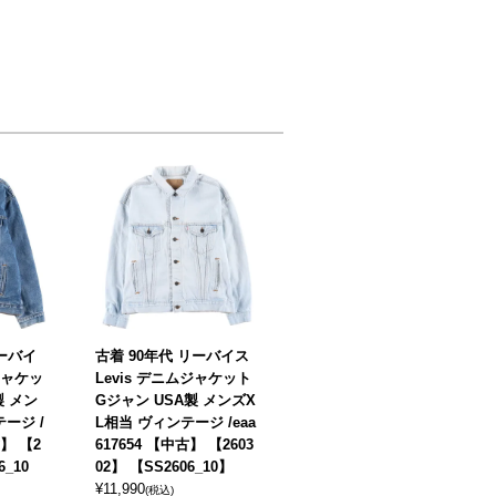
リーバイ
古着 90年代 リーバイス
ムジャケッ
Levis デニムジャケット
製 メン
Gジャン USA製 メンズX
ージ /
L相当 ヴィンテージ /eaa
古】 【2
617654 【中古】 【2603
6_10
02】 【SS2606_10】
¥
11,990
(税込)