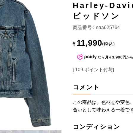
Harley-Da
ビッドソン
商品番号
eaa625764
11,990
¥
税込
なら
月々3,996円
か
[
109
ポイント付与]
コメント
この商品は、色褪せや変色
合いとして味わえる一着で
コンディション