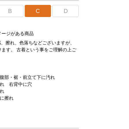
B
C
D
メージがある商品
感、擦れ、色落ちなどございますが、
ます。 古着という事をご理解の上ご
。
・腹部・裾・前立て下に汚れ
汚れ 右背中に穴
れ
に擦れ