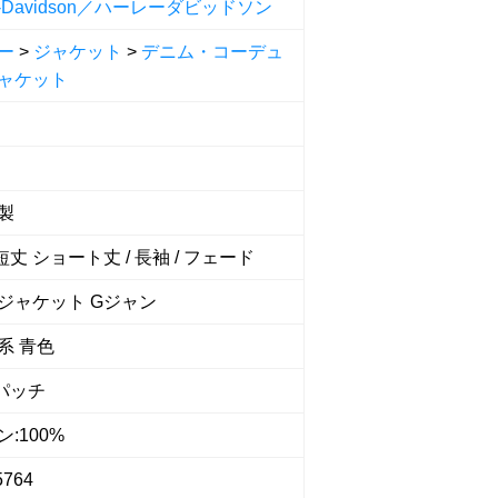
ey-Davidson／ハーレーダビッドソン
ー
>
ジャケット
>
デニム・コーデュ
ャケット
製
 短丈 ショート丈 / 長袖 / フェード
ジャケット Gジャン
系 青色
 パッチ
:100%
5764