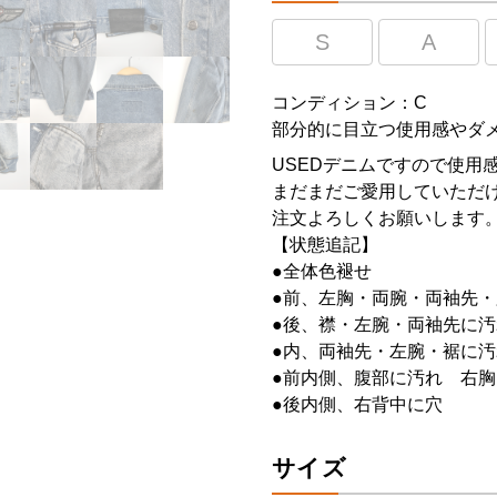
S
A
コンディション：C
部分的に目立つ使用感やダ
USEDデニムですので使用
まだまだご愛用していただけ
注文よろしくお願いします
【状態追記】
●全体色褪せ
●前、左胸・両腕・両袖先
●後、襟・左腕・両袖先に
●内、両袖先・左腕・裾に汚
●前内側、腹部に汚れ 右胸
●後内側、右背中に穴
サイズ