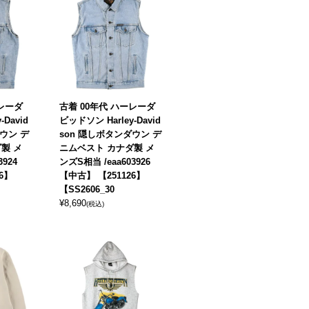
ーレーダ
古着 00年代 ハーレーダ
-David
ビッドソン Harley-David
ウン デ
son 隠しボタンダウン デ
製 メ
ニムベスト カナダ製 メ
3924
ンズS相当 /eaa603926
6】
【中古】 【251126】
【SS2606_30
¥
8,690
(税込)