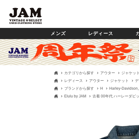
メンズ
レディース
カテゴリから探す
アウター
ジャケッ
レディース
アウター
ジャケット
デ
ブランドから探す
H
Harley-Davi
Elulu by JAM
古着 00年代 ハーレーダビッド