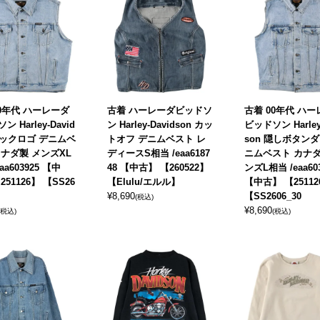
00年代 ハーレーダ
古着 ハーレーダビッドソ
古着 00年代 ハ
 Harley-David
ン Harley-Davidson カッ
ビッドソン Harley
 バックロゴ デニムベ
トオフ デニムベスト レ
son 隠しボタンダ
カナダ製 メンズXL
ディースS相当 /eaa6187
ニムベスト カナダ
aa603925 【中
48 【中古】 【260522】
ンズL相当 /eaa60
251126】 【SS26
【Elulu/エルル】
【中古】 【25112
¥
8,690
【SS2606_30
(税込)
¥
8,690
(税込)
(税込)