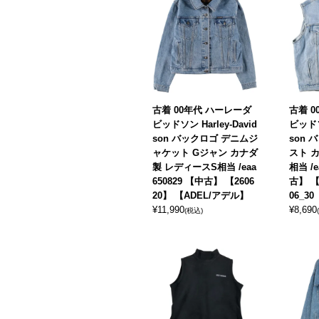
古着 00年代 ハーレーダ
古着 
ビッドソン Harley-David
ビッドソン
son バックロゴ デニムジ
son
ャケット Gジャン カナダ
スト 
製 レディースS相当 /eaa
相当 /e
650829 【中古】 【2606
古】 【
20】 【ADEL/アデル】
06_30
¥
11,990
¥
8,690
(税込)