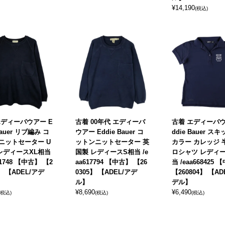
¥
14,190
(税込)
エディーバウアー E
古着 00年代 エディーバ
古着 エディーバウ
Bauer リブ編み コ
ウアー Eddie Bauer コ
ddie Bauer ス
ニットセーター U
ットンニットセーター 英
カラー カレッジ 
 レディースXL相当
国製 レディースS相当 /e
ロシャツ レディ
21748 【中古】 【2
aa617794 【中古】 【26
当 /eaa668425
7】 【ADEL/アデ
0305】 【ADEL/アデ
【260804】 【AD
ル】
デル】
¥
8,690
¥
6,490
(税込)
(税込)
(税込)