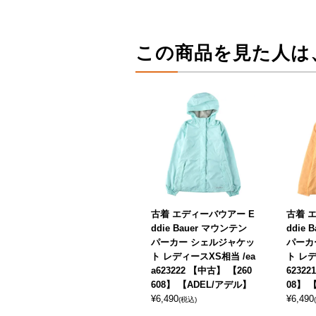
この商品を見た人は
古着 エディーバウアー E
古着 
ddie Bauer マウンテン
ddie
パーカー シェルジャケッ
パーカ
ト レディースXS相当 /ea
ト レデ
a623222 【中古】 【260
6232
608】 【ADEL/アデル】
08】 
¥
6,490
¥
6,490
(税込)