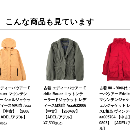
、こんな商品も見ています
エディーバウアー E
古着 エディーバウアー E
古着 80～90年代
 Bauer マウンテン
ddie Bauer コットンテ
ーバウアー Eddie 
ー シェルジャケッ
ーラードジャケット レデ
マウンテンジャケ
ィースM相当 /eaa
ィースM相当 /eaa632006
ェルジャケット 
21 【中古】 【2606
【中古】 【260407】
スL相当 ヴィンテー
【ADEL/アデル】
【ADEL/アデル】
aa665764 【中古
¥
7,590
0803】 【ADEL/
(税込)
(税込)
ル】