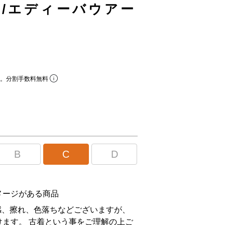
uer/エディーバウアー
ら。分割手数料無料
B
C
D
メージがある商品
感、擦れ、色落ちなどございますが、
ます。 古着という事をご理解の上ご