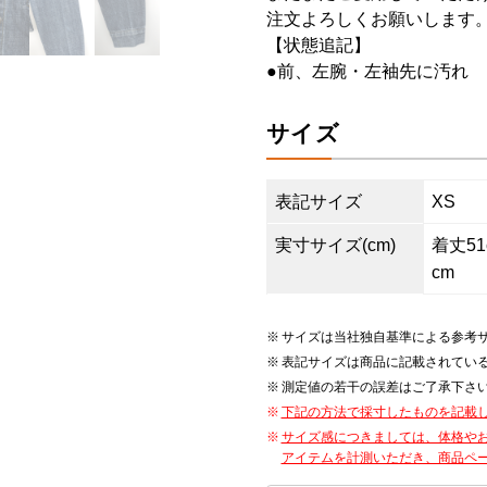
注文よろしくお願いします
【状態追記】
●前、左腕・左袖先に汚れ
サイズ
表記サイズ
XS
実寸サイズ(cm)
着丈51c
cm
サイズは当社独自基準による参考
表記サイズは商品に記載されてい
測定値の若干の誤差はご了承下さ
下記の方法で採寸したものを記載
サイズ感につきましては、体格や
アイテムを計測いただき、商品ペ