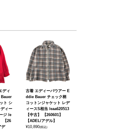
 エディ
古着 エディーバウアー E
Bauer
ddie Bauer チェック柄
ット シ
コットンジャケット レデ
レディー
ィースS相当 /eaa620513
ジ /e
【中古】 【260601】
】 【26
【ADEL/アデル】
アデ
¥
10,890
(税込)