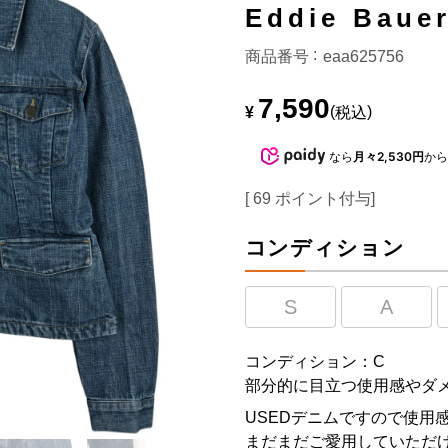
Eddie Ba
商品番号
eaa625756
7,590
¥
税込
なら
月々2,530円
か
[
69
ポイント付与]
コンディション
S
A
コンディション：C
部分的に目立つ使用感やダ
USEDデニムですので使用
まだまだご愛用していただけ