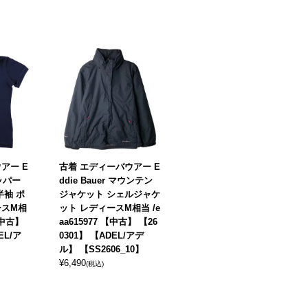
アー E
古着 エディーバウアー E
キッパー
ddie Bauer マウンテン
半袖 ポ
ジャケット シェルジャケ
ースM相
ット レディースM相当 /e
 【中古】
aa615977 【中古】 【26
EL/ア
0301】 【ADEL/アデ
ル】 【SS2606_10】
¥
6,490
(税込)