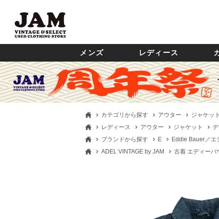
メンズ
レディース
カテゴリから探す
アウター
ジャケッ
レディース
アウター
ジャケット
デ
ブランドから探す
E
Eddie Bauer
ADEL VINTAGE by JAM
古着 エディーバウア