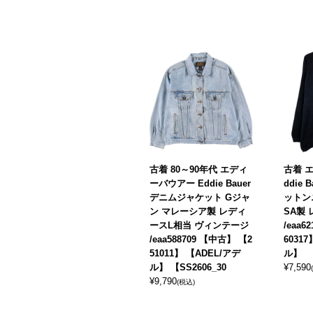
古着 80～90年代 エディ
古着 
ーバウアー Eddie Bauer
ddie 
デニムジャケット Gジャ
ットン
ン マレーシア製 レディ
SA製
ースL相当 ヴィンテージ
/eaa6
/eaa588709 【中古】 【2
6031
51011】 【ADEL/アデ
ル】
ル】 【SS2606_30
¥
7,590
¥
9,790
(税込)