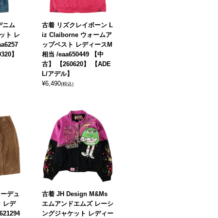
 デニム
古着 リズクレイボーン L
ット レ
iz Claiborne ウォームア
a6257
ップベスト レディースM
0320】
相当 /eaa650449 【中
古】 【260620】 【ADE
L/アデル】
¥
6,490
(税込)
 コーデュ
古着 JH Design M&Ms
 レデ
エムアンドエムズ レーシ
21294
ングジャケット レディー