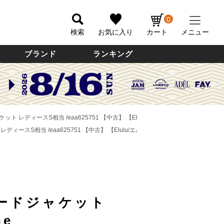
0
検索
お気に入り
カート
メニュー
ブランド
ランキング
ャケット レディースS相当 /eaa625751 【中古】
【Elulu/エルル】
 レディースS相当 /eaa625751 【中古】
【Elulu/エルル】
ードジャケット
ne