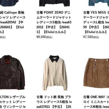
 Calliope 長袖
古着 POINT ZERO デニ
古着 YES MISS
シャツ レディース
ムテーラードジャケット
テーラードジャケ
eaa620542 【中
レディースS相当 /eaa63
ディースL相当 /ea
60601】 【Elul
2012 【中古】 【26041
59 【中古】 【26
ルル】
1】 【Elulu/エルル】
【Elulu/エルル】
¥
8,690
¥
7,590
(税込)
(税込)
(税込)
ILTON レザーブル
古着 ドット柄 長袖 ブラ
古着 ONE WAY
ャケット レディー
ウス レディースS相当 /e
ロイ ミニスカート
 ヴィンテージ /e
aa637811 【中古】 【26
ィースM相当 /eaa6