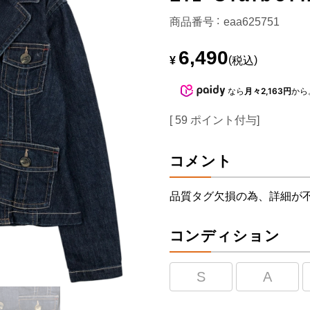
商品番号
eaa625751
6,490
¥
税込
なら
月々2,163円
から
[
59
ポイント付与]
コメント
品質タグ欠損の為、詳細が
コンディション
S
A