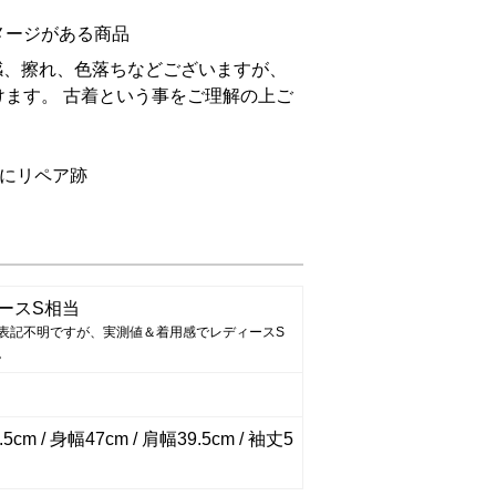
メージがある商品
感、擦れ、色落ちなどございますが、
ます。 古着という事をご理解の上ご
。
ンにリペア跡
ースS相当
表記不明ですが、実測値＆着用感でレディースS
。
5cm / 身幅47cm / 肩幅39.5cm / 袖丈5