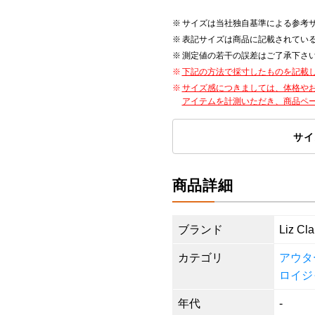
サイズは当社独自基準による参考
表記サイズは商品に記載されてい
測定値の若干の誤差はご了承下さ
下記の方法で採寸したものを記載
サイズ感につきましては、体格や
アイテムを計測いただき、商品ペ
サイ
商品詳細
ブランド
Liz Cla
カテゴリ
アウタ
ロイジ
年代
-