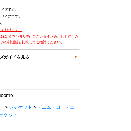
サイズです。
るサイズです。
い。
しております。
お好み等でも個人差がございますため、お手持ちの
ージの計測値と比較してご検討ください。
ズガイドを見る
iborne
ー
>
ジャケット
>
デニム・コーデュ
ャケット