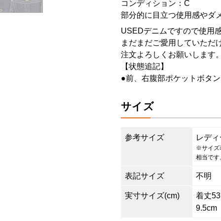
コンディション：C
部分的に目立つ使用感やダ
USEDデニムですので使用
まだまだご愛用していただけ
注文よろしくお願いします
【状態追記】
●前、右腹部ポケットボタ
サイズ
参考サイズ
レディ
※サイズ
相当です
表記サイズ
不明
実寸サイズ(cm)
着丈53.
9.5cm