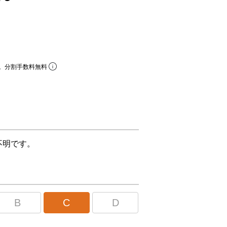
。分割手数料無料
不明です。
B
C
D