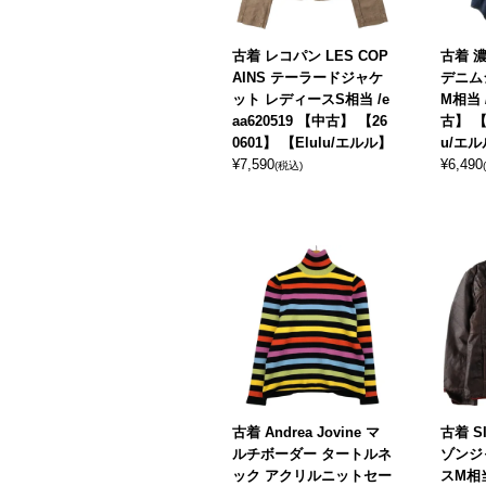
古着 レコパン LES COP
古着 濃紺
AINS テーラードジャケ
デニム
ット レディースS相当 /e
M相当 /
aa620519 【中古】 【26
古】 【2
0601】 【Elulu/エルル】
u/エ
¥
7,590
¥
6,490
(税込)
古着 Andrea Jovine マ
古着 S
ルチボーダー タートルネ
ゾンジ
ック アクリルニットセー
スM相当