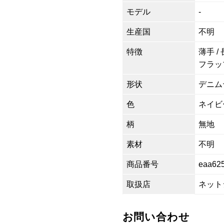
モデル
-
生産国
不明
特徴
薄手 /
フラッ
形状
デニム
色
ネイビ
柄
無地
素材
不明
商品番号
eaa62
取扱店
ネット
お問い合わせ