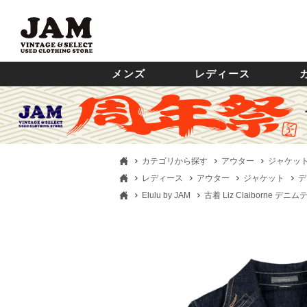
メンズ
レディース
カテゴリから探す
アウター
ジャケッ
レディース
アウター
ジャケット
デ
Elulu by JAM
古着 Liz Claiborne 