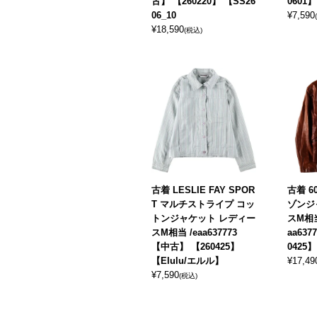
古】 【260220】 【SS26
0601
06_10
¥
7,590
¥
18,590
(税込)
古着 LESLIE FAY SPOR
古着 
T マルチストライプ コッ
ゾンジ
トンジャケット レディー
スM相当
スM相当 /eaa637773
aa63
【中古】 【260425】
0425
【Elulu/エルル】
¥
17,49
¥
7,590
(税込)