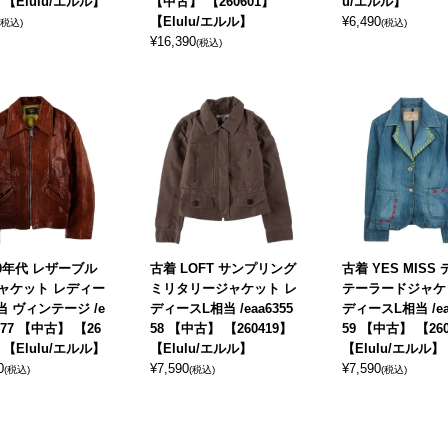
】 【Elulu/エルル】
【中古】 【260601】
u/エルル】
【Elulu/エルル】
¥
6,490
(税込)
(税込)
¥
16,390
(税込)
60年代 レザーブル
古着 LOFT サンプリング
古着 YES MISS
ャケット レディー
ミリタリージャケット レ
テーラードジャケ
 ヴィンテージ /e
ディースL相当 /eaa6355
ディースL相当 /ea
7777 【中古】 【26
58 【中古】 【260419】
59 【中古】 【26
】 【Elulu/エルル】
【Elulu/エルル】
【Elulu/エルル】
0
¥
7,590
¥
7,590
(税込)
(税込)
(税込)