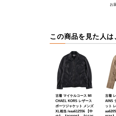
お
この商品を見た人は
古着 マイケルコース MI
古着 レ
CHAEL KORS レザース
AIN
ポーツジャケット メンズ
ット レ
XL相当 /eaa612556 【中
aa62