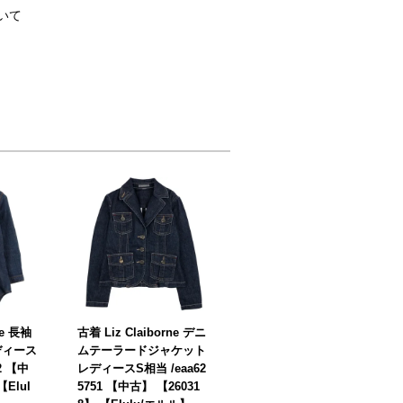
いて
pe 長袖
古着 Liz Claiborne デニ
ディース
ムテーラードジャケット
2 【中
レディースS相当 /eaa62
【Elul
5751 【中古】 【26031