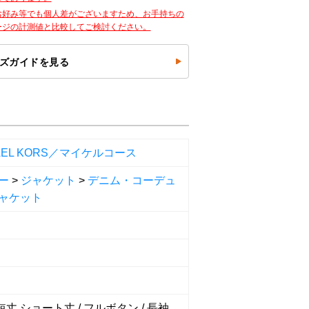
お好み等でも個人差がございますため、お手持ちの
ージの計測値と比較してご検討ください。
ズガイドを見る
AEL KORS／マイケルコース
ー
>
ジャケット
>
デニム・コーデュ
ャケット
 短丈 ショート丈 / フルボタン / 長袖