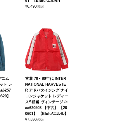
8】 【Elulu/エルル】
¥
6,490
(税込)
 デニム
古着 70～80年代 INTER
ット レ
NATIONAL HARVESTE
a6257
R アドバタイジング ナイ
0320】
ロンジャケット レディー
スS相当 ヴィンテージ /e
aa620503 【中古】 【26
0601】 【Elulu/エルル】
¥
7,590
(税込)