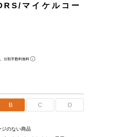
KORS/マイケルコー
ら。分割手数料無料
B
C
D
ージのない商品