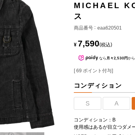
MICHAEL 
ス
商品番号
eaa620501
7,590
¥
税込
なら
月々2,530円
か
[
69
ポイント付与]
コンディション
S
A
コンディション：B
使用感はあるが目立つダメ