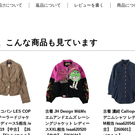
届けについて
返品について
レビューを書く
商品につ
、こんな商品も見ています
コパン LES COP
古着 JH Design M&Ms
古着 濃紺 Callio
S テーラードジャケ
エムアンドエムズ レーシ
デニムシャツ レ
ディースS相当 /e
ングジャケット レディー
M相当 /eaa62054
0519 【中古】 【26
スXXL相当 /eaa620520
古】 【260601】 