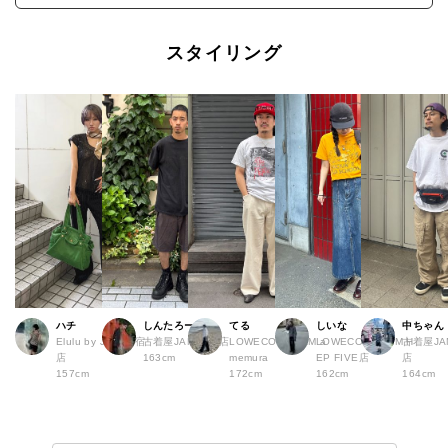
スタイリング
ハチ
しんたろー
てる
しいな
中ちゃん
Elulu by JAM 原宿
古着屋JAM 仙台店
LOWECO by JAM a
LOWECO by JAM H
古着屋JA
店
163cm
memura
EP FIVE店
店
157cm
172cm
162cm
164cm