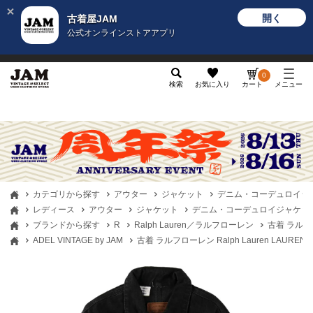
開く
古着屋JAM
公式オンラインストアアプリ
メンズ
レディース
カテゴリ
ヴィンテージ
グッ
0
検索
お気に入り
カート
メニュー
カテゴリから探す
アウター
ジャケット
デニム・コーデュロイジ
レディース
アウター
ジャケット
デニム・コーデュロイジャケッ
ブランドから探す
R
Ralph Lauren／ラルフローレン
古着 ラルフロ
ADEL VINTAGE by JAM
古着 ラルフローレン Ralph Lauren LAUR