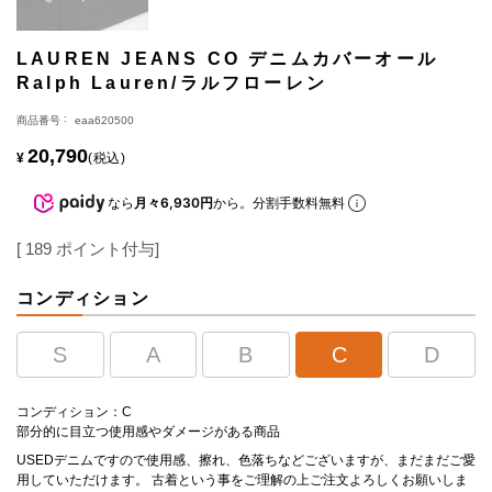
LAUREN JEANS CO デニムカバーオール
Ralph Lauren/ラルフローレン
商品番号
eaa620500
20,790
¥
税込
なら
月々6,930円
から。分割手数料無料
[
189
ポイント付与]
コンディション
S
A
B
C
D
コンディション：C
部分的に目立つ使用感やダメージがある商品
USEDデニムですので使用感、擦れ、色落ちなどございますが、まだまだご愛
用していただけます。 古着という事をご理解の上ご注文よろしくお願いしま