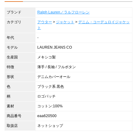
ブランド
Ralph Lauren／ラルフローレン
カテゴリ
アウター
>
ジャケット
>
デニム・コーデュロイジャケッ
ト
年代
-
モデル
LAUREN JEANS CO
生産国
メキシコ製
特徴
薄手 / 長袖 / フルボタン
形状
デニムカバーオール
色
ブラック系 黒色
柄
ロゴパッチ
素材
コットン:100%
商品番号
eaa620500
取扱店
ネットショップ