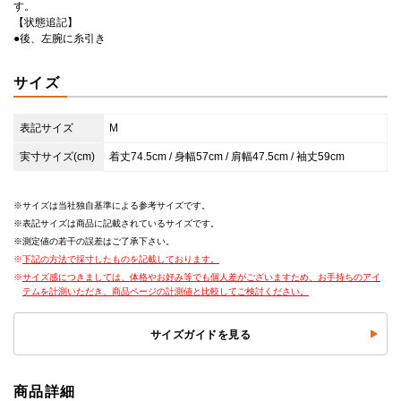
す。
【状態追記】
●後、左腕に糸引き
サイズ
表記サイズ
M
実寸サイズ(cm)
着丈74.5cm / 身幅57cm / 肩幅47.5cm / 袖丈59cm
サイズは当社独自基準による参考サイズです。
表記サイズは商品に記載されているサイズです。
測定値の若干の誤差はご了承下さい。
下記の方法で採寸したものを記載しております。
サイズ感につきましては、体格やお好み等でも個人差がございますため、お手持ちのアイ
テムを計測いただき、商品ページの計測値と比較してご検討ください。
サイズガイドを見る
商品詳細