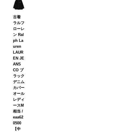
古着
ラルフ
ローレ
ン Ral
ph La
uren
LAUR
EN JE
ANS
CO ブ
ラック
デニム
カバー
オール
レディ
ースM
相当 /
eaa62
0500
【中