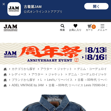
開く
古着屋JAM
公式オンラインストアアプリ
メンズ
レディース
カテゴリ
ヴィンテージ
グッ
0
検索
お気に入り
カート
メニュー
カテゴリから探す
アウター
ジャケット
デニム・コーデュロイジ
レディース
アウター
ジャケット
デニム・コーデュロイジャケッ
ブランドから探す
L
Levi's／リーバイス
古着 ～00年代 リーバイス 
ADEL VINTAGE by JAM
古着 ～00年代 リーバイス Levis 70590-0