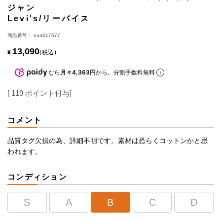
ジャン
Levi's/リーバイス
商品番号
eaa617677
13,090
¥
税込
なら
月々4,363円
から。分割手数料無料
[
119
ポイント付与]
コメント
品質タグ欠損の為、詳細不明です。素材は恐らくコットンかと思
われます。
コンディション
S
A
B
C
D