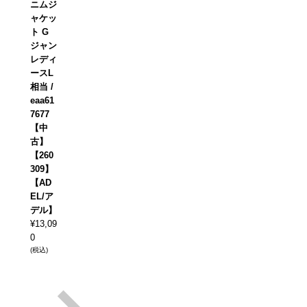
ニムジ
ャケッ
ト G
ジャン
レディ
ースL
相当 /
eaa61
7677
【中
古】
【260
309】
【AD
EL/ア
デル】
¥
13,09
0
(税込)