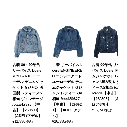
古着 80～90年代
古着 リーバイス L
古着 00年代 リー
リーバイス Levis
evis ENGINEERE
バイス Levis デニ
70506-0216 ユーロ
D エンジニアード
ムジャケット Gジ
モデル デニムジャ
ユーロモデル デニ
ャン USA製 レデ
ケット Gジャン 英
ムジャケット Gジ
ィースS相当 /eaa6
国製 レディースS
ャン レディースM
65770 【中古】
相当 ヴィンテージ
相当 /eaa650827
【260803】 【ADE
/eaa617673 【中
【中古】 【26062
L/アデル】
古】 【260309】
1】 【ADEL/アデ
¥
15,290
(税込)
【ADEL/アデル】
ル】
¥
11,990
¥
16,390
(税込)
(税込)