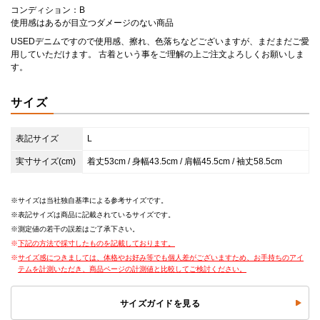
コンディション：B
使用感はあるが目立つダメージのない商品
USEDデニムですので使用感、擦れ、色落ちなどございますが、まだまだご愛
用していただけます。 古着という事をご理解の上ご注文よろしくお願いしま
す。
サイズ
表記サイズ
L
実寸サイズ(cm)
着丈53cm / 身幅43.5cm / 肩幅45.5cm / 袖丈58.5cm
サイズは当社独自基準による参考サイズです。
表記サイズは商品に記載されているサイズです。
測定値の若干の誤差はご了承下さい。
下記の方法で採寸したものを記載しております。
サイズ感につきましては、体格やお好み等でも個人差がございますため、お手持ちのアイ
テムを計測いただき、商品ページの計測値と比較してご検討ください。
サイズガイドを見る