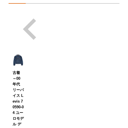
古着
～00
年代
リーバ
イス L
evis 7
0590-0
4 ユー
ロモデ
ル デ