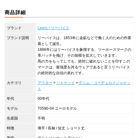
商品詳細
ブランド
Levi's／リーバイス
ブランド説明
リーバイスは、1853年に金鉱などで働く人のための作業
着として誕生。
1886年にはリーバイスを象徴する、ツーホースマークの
革パッチを掲げ、その規模を拡大していきます。
馬の力をもってしても、絶対に破れないことを印すこの
マークは、最強度を誇るウェアであると言うリーバイス
の絶対的な自信の表れです。
カテゴリ
アウター
>
ジャケット
>
デニム・コーデュロイジャケッ
ト
年代
00年代
モデル
70590-04 ユーロモデル
生産国
不明
特徴
薄手 / 長袖 / 短丈 ショート丈