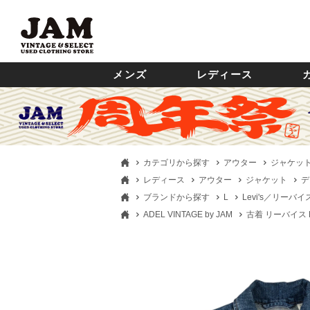
メンズ
レディース
カテゴリから探す
アウター
ジャケッ
レディース
アウター
ジャケット
デ
ブランドから探す
L
Levi's／リーバイ
ADEL VINTAGE by JAM
古着 リーバイス L