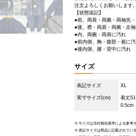
注文よろしくお願いします
【状態追記】
●前、両肩・両腕・両袖先
●後、襟・両肩・両腕・左袖
●内、両腕・両肩に汚れ
●前内側、胸・腹部・裾に汚
●後内側、腰・背中に汚れ
サイズ
表記サイズ
XL
実寸サイズ(cm)
着丈51c
0.5cm
サイズは当社独自基準による参考
表記サイズは商品に記載されてい