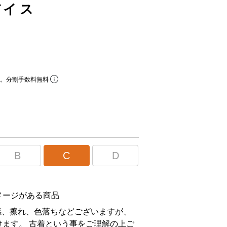
ーバイス
ら。分割手数料無料
B
C
D
メージがある商品
感、擦れ、色落ちなどございますが、
ます。 古着という事をご理解の上ご