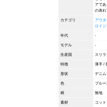
アであ
の表れ
カテゴリ
アウタ
ロイジ
年代
-
モデル
-
生産国
スリラ
特徴
薄手 /
形状
デニム
色
ブルー
柄
無地
素材
コットン