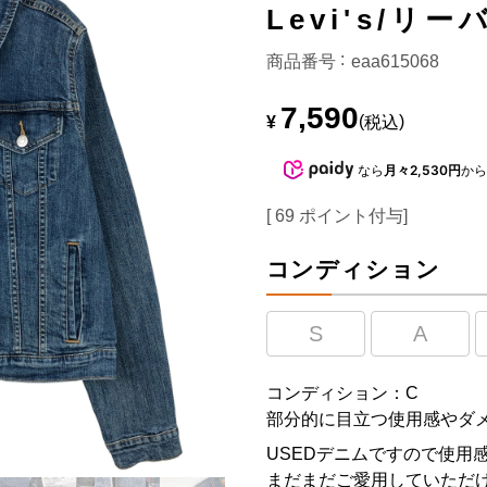
Levi's/リ
商品番号
eaa615068
7,590
¥
税込
なら
月々2,530円
か
[
69
ポイント付与]
コンディション
S
A
コンディション：C
部分的に目立つ使用感やダ
USEDデニムですので使用
まだまだご愛用していただけ