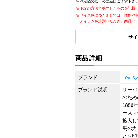
測定値の若干の誤差はご了承下さ
下記の方法で採寸したものを記載
サイズ感につきましては、体格や
アイテムを計測いただき、商品ペ
サイ
商品詳細
ブランド
Levi
ブランド説明
リーバ
のため
188
ースマ
拡大し
馬の力
とを印