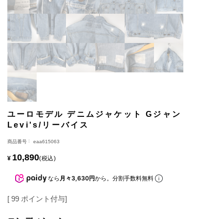
ユーロモデル デニムジャケット Gジャン
Levi's/リーバイス
商品番号
eaa615063
10,890
¥
税込
なら
月々3,630円
から。分割手数料無料
[
99
ポイント付与]