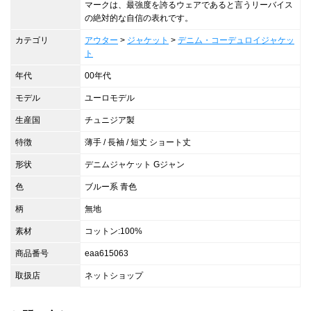
マークは、最強度を誇るウェアであると言うリーバイス
の絶対的な自信の表れです。
カテゴリ
アウター
>
ジャケット
>
デニム・コーデュロイジャケッ
ト
年代
00年代
モデル
ユーロモデル
生産国
チュニジア製
特徴
薄手 / 長袖 / 短丈 ショート丈
形状
デニムジャケット Gジャン
色
ブルー系 青色
柄
無地
素材
コットン:100%
商品番号
eaa615063
取扱店
ネットショップ