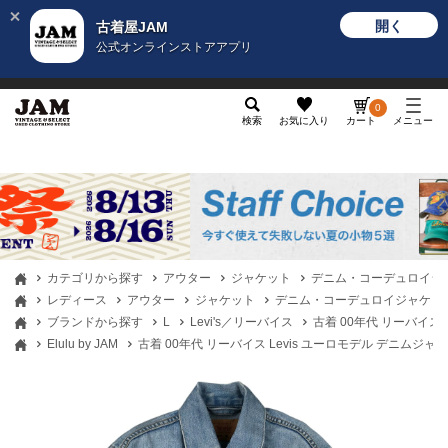
開く
古着屋JAM
公式オンラインストアアプリ
メンズ
レディース
カテゴリ
ヴィンテージ
グッ
0
検索
お気に入り
カート
メニュー
カテゴリから探す
アウター
ジャケット
デニム・コーデュロイジ
レディース
アウター
ジャケット
デニム・コーデュロイジャケッ
ブランドから探す
L
Levi's／リーバイス
古着 00年代 リーバイス 
Elulu by JAM
古着 00年代 リーバイス Levis ユーロモデル デニムジャケ