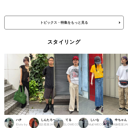
トピックス・特集をもっと見る
スタイリング
ハチ
しんたろー
てる
しいな
中ちゃん
Elulu by JAM 原宿
古着屋JAM 仙台店
LOWECO by JAM a
LOWECO by JAM H
古着屋JA