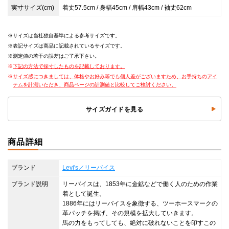
実寸サイズ(cm)
着丈57.5cm / 身幅45cm / 肩幅43cm / 袖丈62cm
サイズは当社独自基準による参考サイズです。
表記サイズは商品に記載されているサイズです。
測定値の若干の誤差はご了承下さい。
下記の方法で採寸したものを記載しております。
サイズ感につきましては、体格やお好み等でも個人差がございますため、お手持ちのアイ
テムを計測いただき、商品ページの計測値と比較してご検討ください。
サイズガイドを見る
商品詳細
ブランド
Levi's／リーバイス
ブランド説明
リーバイスは、1853年に金鉱などで働く人のための作業
着として誕生。
1886年にはリーバイスを象徴する、ツーホースマークの
革パッチを掲げ、その規模を拡大していきます。
馬の力をもってしても、絶対に破れないことを印すこの