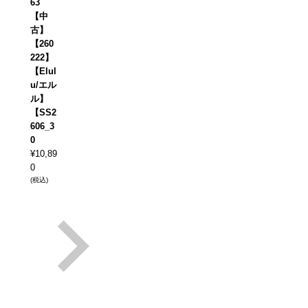
63
【中
古】
【260
222】
【Elul
u/エル
ル】
【SS2
606_3
0
¥
10,89
0
(税込)