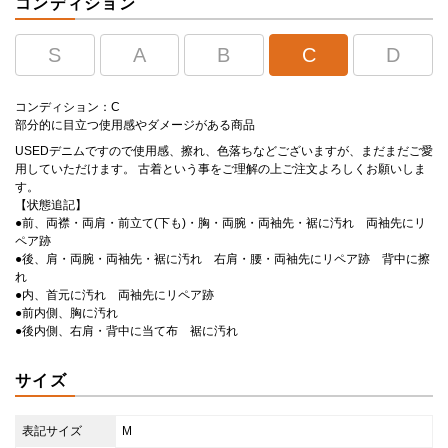
コンディション
S
A
B
C
D
コンディション：C
部分的に目立つ使用感やダメージがある商品
USEDデニムですので使用感、擦れ、色落ちなどございますが、まだまだご愛
用していただけます。 古着という事をご理解の上ご注文よろしくお願いしま
す。
【状態追記】
●前、両襟・両肩・前立て(下も)・胸・両腕・両袖先・裾に汚れ 両袖先にリ
ペア跡
●後、肩・両腕・両袖先・裾に汚れ 右肩・腰・両袖先にリペア跡 背中に擦
れ
●内、首元に汚れ 両袖先にリペア跡
●前内側、胸に汚れ
●後内側、右肩・背中に当て布 裾に汚れ
サイズ
表記サイズ
M