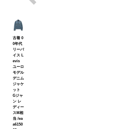
古着 0
0年代
リーバ
イス L
evis
ユーロ
モデル
デニム
ジャケ
ット
Gジャ
ン レ
ディー
スM相
当 /ea
a6150