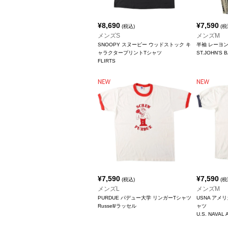
¥
8,690
¥
7,590
(税込)
(税
メンズS
メンズM
SNOOPY スヌーピー ウッドストック キ
半袖 レーヨ
ャラクタープリントTシャツ
ST.JOHN'
FLIRTS
¥
7,590
¥
7,590
(税込)
(税
メンズL
メンズM
PURDUE パデュー大学 リンガーTシャツ
USNA アメ
Russell/ラッセル
ャツ
U.S. NAVAL