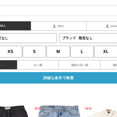
ALL
MEN
WO
定なし
ブランド
指定なし
XS
S
M
L
XL
順
古い順
価格が安い順
価
詳細な条件で検索