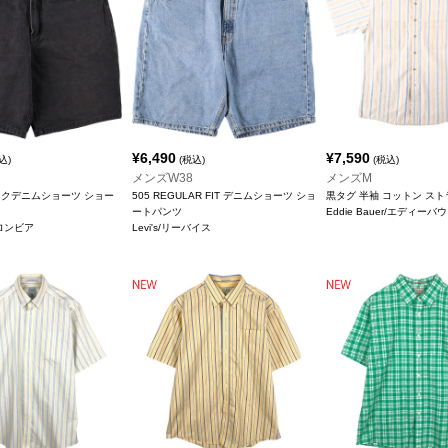
¥
6,490
¥
7,590
込)
(税込)
(税込)
メンズW38
メンズM
ックデニムショーツ ショー
505 REGULAR FIT デニムショーツ ショ
黒タグ 半袖 コットン ス
ートパンツ
Eddie Bauer/エディーバ
コロンビア
Levi's/リーバイス