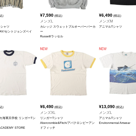
¥
7,590
¥
6,490
込)
(税込)
(税込)
メンズL
メンズM
ンシャツ
カレッジ スウェットプルオーバーパーカ
アニマルTシャツ
S BAY/セントジョンズベイ
ー
Russell/ラッセル
¥
6,490
¥
13,090
込)
(税込)
(税込)
メンズXL
メンズL
リカ海軍兵学校 リンガーTシ
リンガーTシャツ
アニマルTシャツ
Abercrombie&Fitch/アバクロンビーアン
Environmental Artwear
 ACADEMY STORE
ドフィッチ