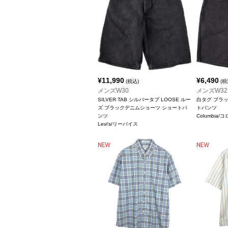
¥
11,990
¥
6,490
(税込)
(税
メンズW30
メンズW32
SILVER TAB シルバータブ LOOSE ルー
白タグ ブラ
ズ ブラックデニムショーツ ショートパ
トパンツ
ンツ
Columbia/
Levi's/リーバイス