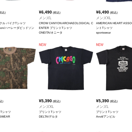
¥
6,490
¥
6,490
税込)
(税込)
(税込)
メンズL
メンズXL
クル バイクTシャツ
CROW CANYON ARCHAEOLOGICAL C
AMERICAN HEART ASSO
vidson/ハーレーダビッドソン
ENTER プリントTシャツ
ントTシャツ
ONEITA/オニータ
sportswear
¥
5,390
¥
5,390
込)
(税込)
(税込)
メンズXL
メンズL
トTシャツ
プリントTシャツ
プリントTシャツ
SWEAR
DELTA/デルタ
Anvil/アンビル