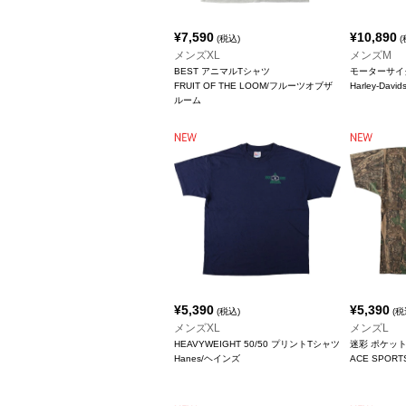
¥
7,590
¥
10,890
(税込)
(
メンズXL
メンズM
BEST アニマルTシャツ
モーターサイ
FRUIT OF THE LOOM/フルーツオブザ
Harley-Da
ルーム
¥
5,390
¥
5,390
(税込)
(税
メンズXL
メンズL
HEAVYWEIGHT 50/50 プリントTシャツ
迷彩 ポケッ
Hanes/ヘインズ
ACE SPORT