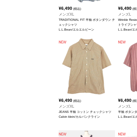
¥
6,490
¥
6,490
(税込)
(税
メンズXL
メンズL
TRADITIONAL FIT 半袖 ボタンダウン チ
Wrinkle Re
ェックシャツ
トライプシャ
L.L.Bean/エルエルビーン
L.L.Bean
¥
6,490
¥
6,490
(税込)
(税
メンズXL
メンズL
JEANS 半袖 コットン チェックシャツ
半袖 ボタン
Calvin klein/カルバンクライン
L.L.Bean