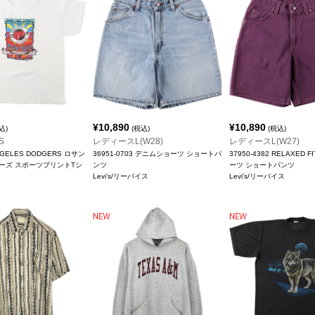
¥
10,890
¥
10,890
込)
(税込)
(税込)
S
レディースL(W28)
レディースL(W27)
NGELES DODGERS ロサン
36951-0703 デニムショーツ ショートパ
37950-4382 RELAXED 
ーズ スポーツプリントTシ
ンツ
ーツ ショートパンツ
Levi's/リーバイス
Levi's/リーバイス