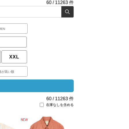
60
/
11263
件
MEN
XXL
格が高い順
60
/
11263
件
在庫なしを含める