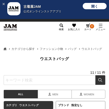
開く
古着屋JAM
公式オンラインストアアプリ
メンズ
レディース
カテゴリ
ヴィンテージ
グッ
0
検索
お気に入り
カート
メニュー
カテゴリから探す
ファッション小物
バッグ
ウエストバッグ
ウエストバッグ
11
/
11
件
ALL
MEN
WOMEN
カテゴリ
ウエストバッグ
ブランド
指定なし