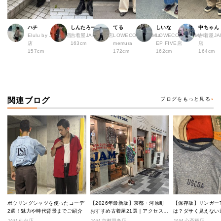
ハチ
しんたろー
てる
しいな
中ちゃん
Elulu by JAM 原宿
古着屋JAM 仙台店
LOWECO by JAM a
LOWECO by JAM H
古着屋JA
店
163cm
memura
EP FIVE店
店
157cm
172cm
162cm
164cm
関連ブログ
ブログをもっと見る
ボウリングシャツを使ったコーデ
【2026年最新版】京都・河原町
【保存版】リンガー
2選！魅力や時代背景までご紹介
おすすめ古着屋21選｜アクセス良
は？ダサく見えない
好な絶対行くべきショップ厳選！
なし完全ガイド
JAM 仙台店
JAM 京都四条店
JAM 心斎橋店