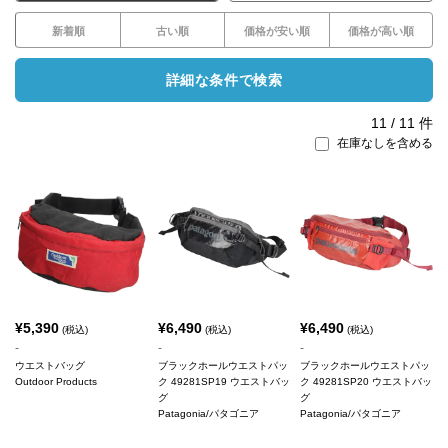
新着順
古い順
価格が安い順
価格が高い順
詳細な条件で検索
11
/
11
件
在庫なしを含める
¥
5,390
¥
6,490
¥
6,490
(税込)
(税込)
(税込)
-
-
-
ウエストバッグ
ブラックホールウエストパッ
ブラックホールウエストパッ
Outdoor Products
ク 49281SP19 ウエストバッ
ク 49281SP20 ウエストバッ
グ
グ
Patagonia/パタゴニア
Patagonia/パタゴニア