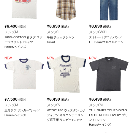
¥
6,490
¥
8,690
¥
8,690
(税込)
(税込)
(税込)
メンズM
メンズL
メンズW31
100% COTTON 青タグ スポ
半袖 チェックシャツ
ストレートデニムパンツ
ーツプリントTシャツ
Kmart
L.L.Bean/エルエルビーン
Hanes/ヘインズ
¥
7,590
¥
6,490
¥
6,490
(税込)
(税込)
(税込)
メンズM
メンズS
メンズM
三角タグ リンガーTシャツ
WCOC1980 ウェスタン カナ
TALL SHIPS TOUR VOYAG
Hanes/ヘインズ
ディアン オリエンテーリン
ES OF REDISCOVERY プリ
グ選手権 リンガーTシャツ
ントTシャツ
Hanes/ヘインズ