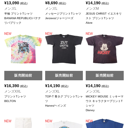
¥
13,090
¥
8,690
¥
14,190
(税込)
(税込)
(税込)
メンズL
メンズL
メンズM
半袖 プリントTシャツ
メッセージプリントTシャツ
JESUS CHRIST イエスキリ
BANANA REPUBLIC/バナナ
Jerzees/ジャージーズ
スト プリントTシャツ
リパブリック
Alore
販売開始前
販売開始前
販売開始前
¥
16,390
¥
14,190
¥
14,190
(税込)
(税込)
(税込)
メンズXXL
メンズXL
メンズXL
プリントTシャツ
TOP-T 青タグ プリントTシャ
MICKEY MOUSE ミッキーマ
BELTON
ツ
ウス キャラクタープリントT
Hanes/ヘインズ
シャツ
Disney