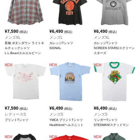
¥
7,590
¥
6,490
¥
6,490
(税込)
(税込)
(税込)
メンズXL
メンズL
メンズXL
長袖 ボタンダウン ライトネ
カレッジTシャツ
カレッジTシャツ
ルチェックシャツ
SIGNAL
SCREEN STARS/スクリーン
L.L.Bean/エルエルビーン
スターズ
¥
7,590
¥
6,490
¥
6,490
(税込)
(税込)
(税込)
レディースS
メンズS
メンズS
プリントTシャツ
YMCA プリントTシャツ
リンガーTシャツ
Healthknit/ヘルスニット
STEDMAN/ステッドマン