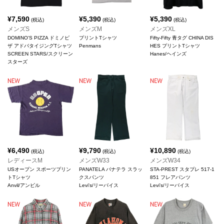
¥
7,590
¥
5,390
¥
5,390
(税込)
(税込)
(税込)
メンズS
メンズM
メンズXL
DOMINO'S PIZZA ドミノピ
プリントTシャツ
Fifty-Fifty 青タグ CHINA DIS
ザ アドバタイジングTシャツ
Penmans
HES プリントTシャツ
SCREEN STARS/スクリーン
Hanes/ヘインズ
スターズ
¥
6,490
¥
9,790
¥
10,890
(税込)
(税込)
(税込)
レディースM
メンズW33
メンズW34
USオープン スポーツプリン
PANATELA パナテラ スラッ
STA-PREST スタプレ 517-1
トTシャツ
クスパンツ
851 フレアパンツ
Anvil/アンビル
Levi's/リーバイス
Levi's/リーバイス