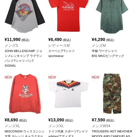
¥
11,990
¥
6,490
¥
4,290
(税込)
(税込)
(税込)
メンズS
レディースM
メンズM
JOHN MELLENCAMP ジョ
スーベニアTシャツ
半袖 ワークシャツ
ンメレンキャンプ ラグラン
sportswear
BIG MAC/ビッグマック
バンドTシャツ バンT
SIGNAL
¥
8,690
¥
13,090
¥
7,590
(税込)
(税込)
(税込)
メンズXL
メンズXL
メンズW34
WISCONSIN ウィスコンシン
ドイツ代表 スポーツTシャツ
TROUSERS HOT WEATHER
大学 カレッジ キャラクター
adidas/アディダス
WOODLAND CAMOUFLAG