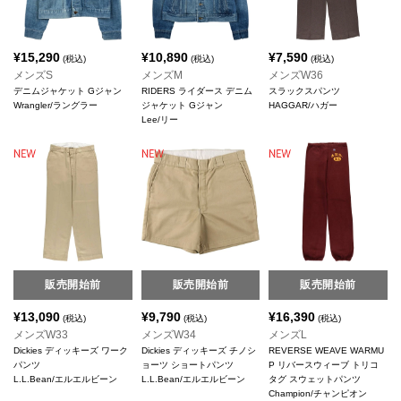
¥
15,290
¥
10,890
¥
7,590
(税込)
(税込)
(税込)
メンズS
メンズM
メンズW36
デニムジャケット Gジャン
RIDERS ライダース デニム
スラックスパンツ
Wrangler/ラングラー
ジャケット Gジャン
HAGGAR/ハガー
Lee/リー
販売開始前
販売開始前
販売開始前
¥
13,090
¥
9,790
¥
16,390
(税込)
(税込)
(税込)
メンズW33
メンズW34
メンズL
Dickies ディッキーズ ワーク
Dickies ディッキーズ チノシ
REVERSE WEAVE WARMU
パンツ
ョーツ ショートパンツ
P リバースウィーブ トリコ
L.L.Bean/エルエルビーン
L.L.Bean/エルエルビーン
タグ スウェットパンツ
Champion/チャンピオン