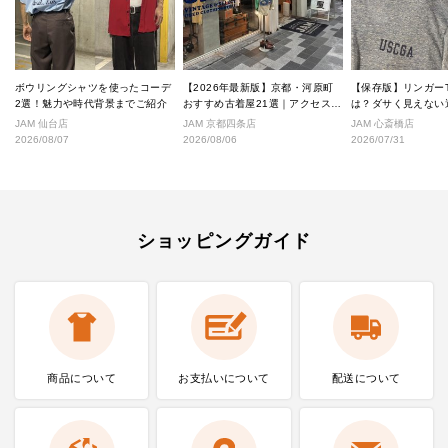
ボウリングシャツを使ったコーデ
【2026年最新版】京都・河原町
【保存版】リンガー
2選！魅力や時代背景までご紹介
おすすめ古着屋21選｜アクセス良
は？ダサく見えない
好な絶対行くべきショップ厳選！
なし完全ガイド
JAM 仙台店
JAM 京都四条店
JAM 心斎橋店
2026/08/07
2026/08/06
2026/07/31
ショッピングガイド
商品について
お支払いに
ついて
配送について