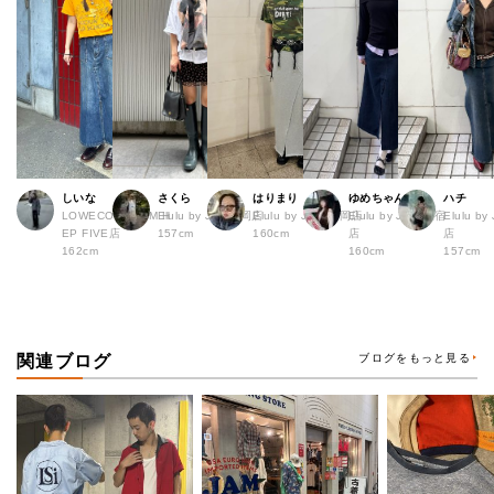
しいな
さくら
はりまり
ゆめちゃん
ハチ
LOWECO by JAM H
Elulu by JAM福岡店
Elulu by JAM 福岡店
Elulu by JAM 原宿
Elulu b
EP FIVE店
157cm
160cm
店
店
162cm
160cm
157cm
関連ブログ
ブログをもっと見る