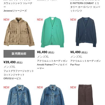
スウェットシャツ トレーナ
E PATTERN COMBAT ミリ
ー
タリー カーゴパンツ コンバ
Jerzees/ジャージーズ
ットパンツ
¥
6,490
¥
6,490
(税込)
(税込)
販売開始前
メンズXL
メンズXL
アクリルニットカーディガン
アクリルニットカーディガン
¥
39,490
(税込)
Arnold Palmer/アーノルドパ
Par Four
メンズXL
ーマー
フォトグラファージャケット
コットンジャケット
ORVIS/オービス