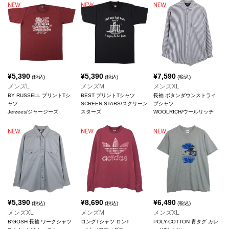
¥
5,390
¥
5,390
¥
7,590
(税込)
(税込)
(税込)
メンズL
メンズM
メンズXL
BY RUSSELL プリントTシ
BEST プリントTシャツ
長袖 ボタンダウンストライ
ャツ
SCREEN STARS/スクリーン
プシャツ
Jerzees/ジャージーズ
スターズ
WOOLRICH/ウールリッチ
¥
5,390
¥
8,690
¥
6,490
(税込)
(税込)
(税込)
メンズXL
メンズM
メンズXL
B'GOSH 長袖 ワークシャツ
ロングTシャツ ロンT
POLY-COTTON 青タグ カレ