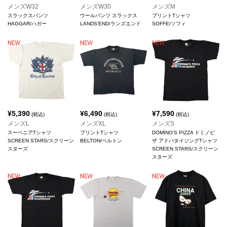
メンズW32
メンズW30
メンズM
スラックスパンツ
ウールパンツ スラックス
プリントTシャツ
HAGGAR/ハガー
LANDS'END/ランズエンド
SOFFE/ソフィ
¥
5,390
¥
6,490
¥
7,590
(税込)
(税込)
(税込)
メンズL
メンズXL
メンズS
スーベニアTシャツ
プリントTシャツ
DOMINO'S PIZZA ドミノピ
SCREEN STARS/スクリーン
BELTON/ベルトン
ザ アドバタイジングTシャツ
スターズ
SCREEN STARS/スクリーン
スターズ