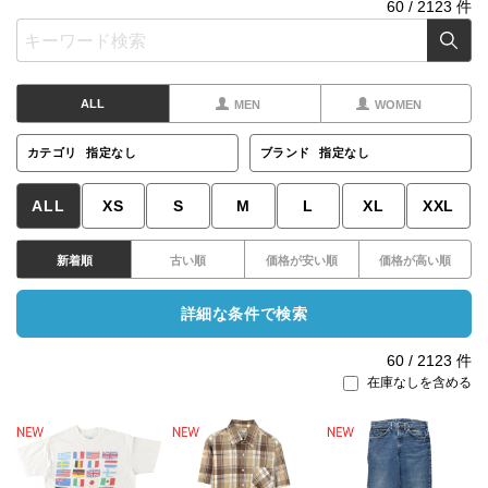
60
/
2123
件
ALL
MEN
WOMEN
カテゴリ
指定なし
ブランド
指定なし
ALL
XS
S
M
L
XL
XXL
新着順
古い順
価格が安い順
価格が高い順
詳細な条件で検索
60
/
2123
件
在庫なしを含める