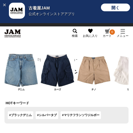
開く
古着屋JAM
公式オンラインストアアプリ
メンズ
レディース
カテゴリ
ヴィンテージ
グッ
0
検索
お気に入り
カート
メニュー
カテゴリから探す
ボトムス
ショートパンツ
ショートパンツ
デニム
カーゴ
チノ
リネ
HOTキーワード
#ブラックデニム
#シルバータブ
#マリテフランソワジルボー