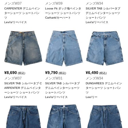
メンズW37
メンズW39
メンズW34
CARPENTER デニムペイン
Loose Fit ダック地ペインタ
SILVER TAB シルバータブ
ターショーツ ショートパン
ーショーツ ショートパンツ
デニムペインターショーツ
ツ
Carhartt/カーハート
ショートパンツ
Levi's/リーバイス
Levi's/リーバイス
¥
8,690
¥
9,790
¥
6,490
(税込)
(税込)
(税込)
メンズW37
メンズW31
メンズW34
SILVER TAB シルバータブ C
SILVER TAB シルバータブ
DUNGAREES デニムペイン
ARPENTER デニムペインタ
デニムペインターショーツ
ターショーツ ショートパン
ーショーツ ショートパンツ
ショートパンツ
ツ
Levi's/リーバイス
Levi's/リーバイス
Lee/リー