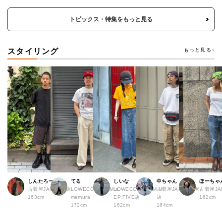
トピックス・特集をもっと見る
スタイリング
もっと見る
しんたろー
てる
しいな
中ちゃん
ほーちゃ
古着屋JAM 仙台店
LOWECO by JAM a
LOWECO by JAM H
古着屋JAM 下北沢
古着屋J
163cm
memura
EP FIVE店
店
162cm
172cm
162cm
164cm