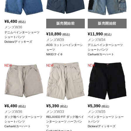
¥
6,490
(税込)
販売開始前
販売開始前
メンズW36
デニムペインターショーツ
¥
10,890
¥
11,990
(税込)
(税込)
ショートパンツ
メンズW39
メンズW34
Dickies/ディッキーズ
ACG コットンぺインターシ
デニムペインターショーツ
ョーツ
ショートパンツ
NIKE/ナイキ
Carhartt/カーハート
¥
6,490
¥
5,390
¥
5,390
(税込)
(税込)
(税込)
メンズW36
メンズW33
メンズW35
ダック地ペインターショーツ
RELAXED FIT ダック地ペイ
ペインターショーツ ショー
ショートパンツ
ンターショーツ ハーフパン
トパンツ
Carhartt/カーハート
ツ
Dickies/ディッキーズ
Carhartt/カーハート