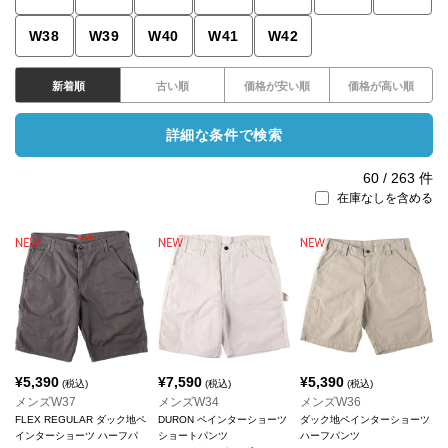
W38
W39
W40
W41
W42
新着順
古い順
価格が安い順
価格が高い順
詳細な条件で検索
60
/
263
件
在庫なしを含める
¥
5,390
¥
7,590
¥
5,390
(税込)
(税込)
(税込)
メンズW37
メンズW34
メンズW36
FLEX REGULAR ダック地ペ
DURON ペインターショーツ
ダック地ペインターショーツ
インターショーツ ハーフパ
ショートパンツ
ハーフパンツ