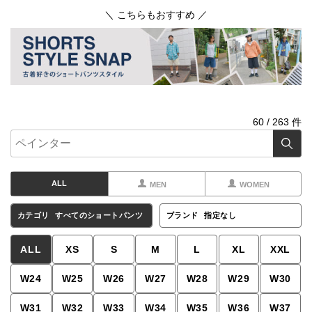
＼ こちらもおすすめ ／
60
/
263
件
ALL
MEN
WOMEN
カテゴリ
すべてのショートパンツ
ブランド
指定なし
ALL
XS
S
M
L
XL
XXL
W24
W25
W26
W27
W28
W29
W30
W31
W32
W33
W34
W35
W36
W37