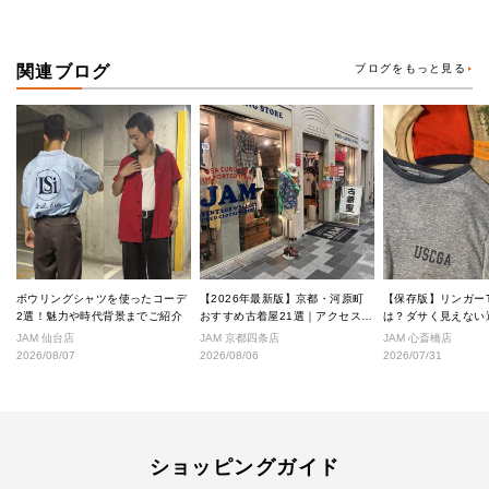
関連ブログ
ブログをもっと見る
ボウリングシャツを使ったコーデ
【2026年最新版】京都・河原町
【保存版】リンガー
2選！魅力や時代背景までご紹介
おすすめ古着屋21選｜アクセス良
は？ダサく見えない
好な絶対行くべきショップ厳選！
なし完全ガイド
JAM 仙台店
JAM 京都四条店
JAM 心斎橋店
2026/08/07
2026/08/06
2026/07/31
ショッピングガイド