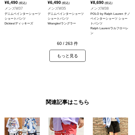
¥
6,490
¥
6,490
¥
8,690
(税込)
(税込)
(税込)
メンズW37
メンズW35
メンズW38
デニムペインターショーツ
デニムペインターショーツ
POLO by Ralph Lauren チノ
ショートパンツ
ショートパンツ
ペインターショーツ ショー
Dickies/ディッキーズ
Wrangler/ラングラー
トパンツ
Ralph Lauren/ラルフローレ
ン
60
/
263
件
もっと見る
関連記事はこちら