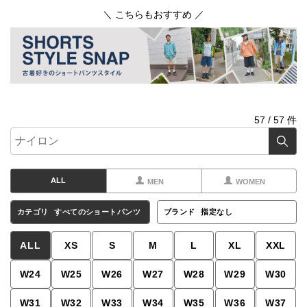
＼ こちらもおすすめ ／
57
/
57
件
ALL
MEN
WOMEN
カテゴリ
すべてのショートパンツ
ブランド
指定なし
ALL
XS
S
M
L
XL
XXL
W24
W25
W26
W27
W28
W29
W30
W31
W32
W33
W34
W35
W36
W37