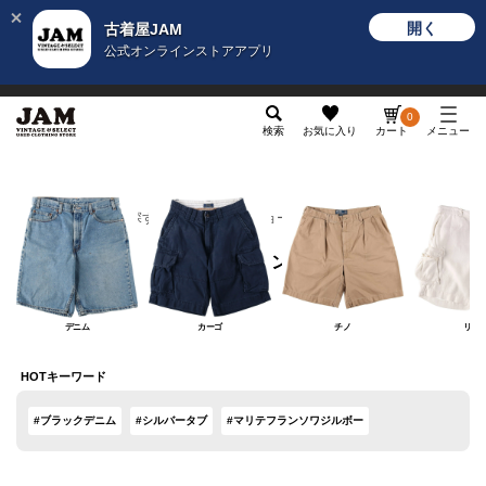
開く
古着屋JAM
公式オンラインストアアプリ
メンズ
レディース
カテゴリ
ヴィンテージ
グッ
0
検索
お気に入り
カート
メニュー
カテゴリから探す
ボトムス
ショートパンツ
ショートパンツ
デニム
カーゴ
チノ
リネ
HOTキーワード
#ブラックデニム
#シルバータブ
#マリテフランソワジルボー