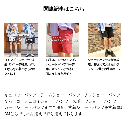
関連記事はこちら
《メンズ・レディース》
お手本にしたいメンズの
ショートパンツを徹底攻
短パンコーデ特集。ダサ
ショートパンツコーデ
略。押さえておきたいブ
くならない着こなしのコ
集。オシャレかつ涼しい
ランド5選とお手本コーデ
ツとは？
着こなし方をガイド
キュロットパンツ、デニムショートパンツ、チノショートパンツ
から、コーデュロイショートパンツ、スポーツショートパンツ、
カーゴショートパンツまでご用意。古着ショートパンツを古着屋J
AMならではの品揃えで取り揃えております。