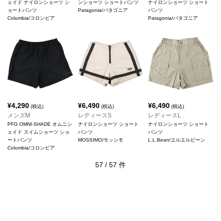
ェイド ナイロンショーツ シ
ンショーツ ショートパンツ
ナイロンショーツ ショート
ョートパンツ
Patagonia/パタゴニア
パンツ
Columbia/コロンビア
Patagonia/パタゴニア
¥
4,290
¥
6,490
¥
6,490
(税込)
(税込)
(税込)
メンズM
レディースS
レディースL
PFG OMNI-SHADE オムニシ
ナイロンショーツ ショート
ナイロンショーツ ショート
ェイド スイムショーツ ショ
パンツ
パンツ
ートパンツ
MOSSIMO/モッシモ
L.L.Bean/エルエルビーン
Columbia/コロンビア
57
/
57
件