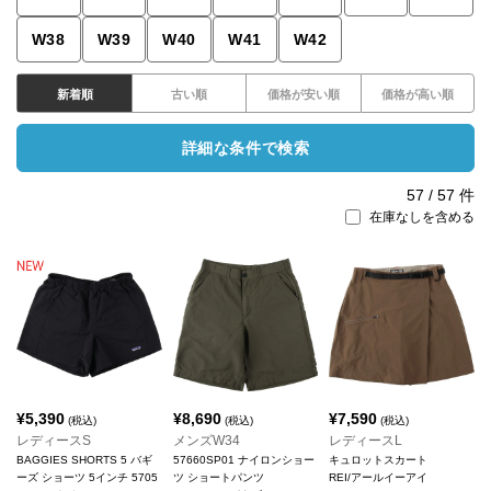
W38
W39
W40
W41
W42
新着順
古い順
価格が安い順
価格が高い順
詳細な条件で検索
57
/
57
件
在庫なしを含める
¥
5,390
¥
8,690
¥
7,590
(税込)
(税込)
(税込)
レディースS
メンズW34
レディースL
BAGGIES SHORTS 5 バギ
57660SP01 ナイロンショー
キュロットスカート
ーズ ショーツ 5インチ 5705
ツ ショートパンツ
REI/アールイーアイ