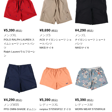
¥
5,390
¥
8,690
¥
4,290
(税込)
(税込)
(税込)
メンズXL
メンズS
メンズL
POLO RALPH LAUREN ス
ACG ナイロンショーツ ショ
ナイロンショーツ ショート
イムショーツ ショートパン
ートパンツ
パンツ
ツ
NIKE/ナイキ
NIKE/ナイキ
Ralph Lauren/ラルフローレ
ン
¥
4,290
¥
5,390
¥
5,390
(税込)
(税込)
(税込)
メンズW35
レディースXL
レディースM
PFG OMNI-SHADE オムニシ
netplus 57059SP22 ナイロ
WORN WEAR 57058FA18