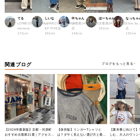
てる
しいな
中ちゃん
ほーちゃん
なっちゃ
LOWECO by JAM a
LOWECO by JAM H
古着屋JAM 下北沢
古着屋JAM 広島店
Elulu b
memura
EP FIVE店
店
162cm
店
172cm
162cm
164cm
152cm
関連ブログ
ブログをもっと見る
【2026年最新版】京都・河原町
【保存版】リンガーTシャツと
【夏本番に向けて】
おすすめ古着屋21選｜アクセス良
は？ダサく見えない選び方と着こ
しむ、大人のヴィン
好な絶対行くべきショップ厳選！
なし完全ガイド
ル