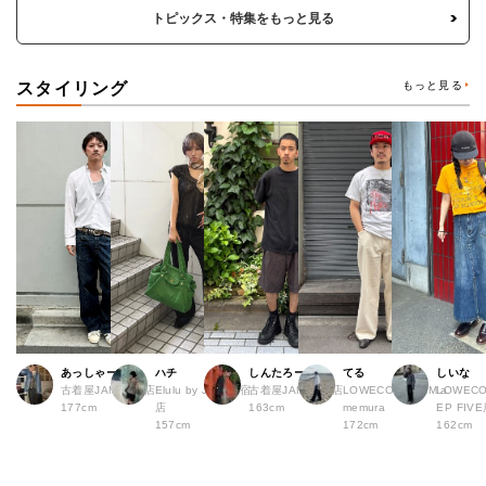
トピックス・特集をもっと見る
スタイリング
もっと見る
あっしゃー
ハチ
しんたろー
てる
しいな
古着屋JAM 原宿店
Elulu by JAM 原宿
古着屋JAM 仙台店
LOWECO by JAM a
LOWECO
177cm
店
163cm
memura
EP FI
157cm
172cm
162cm