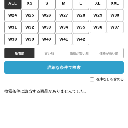
ALL
XS
S
M
L
XL
XXL
W24
W25
W26
W27
W28
W29
W30
W31
W32
W33
W34
W35
W36
W37
W38
W39
W40
W41
W42
新着順
古い順
価格が安い順
価格が高い順
詳細な条件で検索
在庫なしを含める
検索条件に該当する商品がありませんでした。