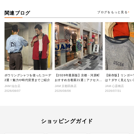
関連ブログ
ブログをもっと見る
ボウリングシャツを使ったコーデ
【2026年最新版】京都・河原町
【保存版】リンガー
2選！魅力や時代背景までご紹介
おすすめ古着屋21選｜アクセス良
は？ダサく見えない
好な絶対行くべきショップ厳選！
なし完全ガイド
JAM 仙台店
JAM 京都四条店
JAM 心斎橋店
2026/08/07
2026/08/06
2026/07/31
ショッピングガイド