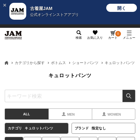
開く
古着屋JAM
公式オンラインストアアプリ
メンズ
レディース
カテゴリ
ヴィンテージ
グッ
0
検索
お気に入り
カート
メニュー
カテゴリから探す
ボトムス
ショートパンツ
キュロットパンツ
キュロットパンツ
ALL
MEN
WOMEN
カテゴリ
キュロットパンツ
ブランド
指定なし