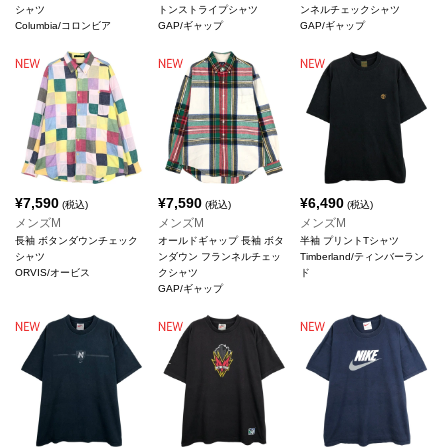
シャツ
トンストライプシャツ
ンネルチェックシャツ
Columbia/コロンビア
GAP/ギャップ
GAP/ギャップ
¥
7,590
¥
7,590
¥
6,490
(税込)
(税込)
(税込)
メンズM
メンズM
メンズM
長袖 ボタンダウンチェック
オールドギャップ 長袖 ボタ
半袖 プリントTシャツ
シャツ
ンダウン フランネルチェッ
Timberland/ティンバーラン
ORVIS/オービス
クシャツ
ド
GAP/ギャップ