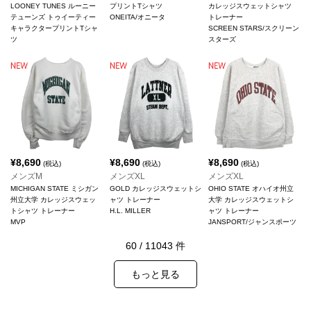
LOONEY TUNES ルーニー
プリントTシャツ
カレッジスウェットシャツ
テューンズ トゥイーティー
ONEITA/オニータ
トレーナー
キャラクタープリントTシャ
SCREEN STARS/スクリーン
ツ
スターズ
¥
8,690
¥
8,690
¥
8,690
(税込)
(税込)
(税込)
メンズM
メンズXL
メンズXL
MICHIGAN STATE ミシガン
GOLD カレッジスウェットシ
OHIO STATE オハイオ州立
州立大学 カレッジスウェッ
ャツ トレーナー
大学 カレッジスウェットシ
トシャツ トレーナー
H.L. MILLER
ャツ トレーナー
MVP
JANSPORT/ジャンスポーツ
60
/
11043
件
もっと見る