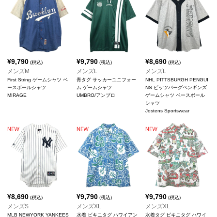
¥
9,790
¥
9,790
¥
8,690
(税込)
(税込)
(税込)
メンズM
メンズL
メンズL
First String ゲームシャツ ベ
青タグ サッカーユニフォー
NHL PITTSBURGH PENGUI
ースボールシャツ
ム ゲームシャツ
NS ピッツバーグペンギンズ
MIRAGE
UMBRO/アンブロ
ゲームシャツ ベースボール
シャツ
Jostens Sportswear
¥
8,690
¥
9,790
¥
9,790
(税込)
(税込)
(税込)
メンズS
メンズXL
メンズXL
MLB NEWYORK YANKEES
水着 ビキニタグ ハワイアン
水着タグ ビキニタグ ハワイ