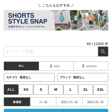
＼ こちらもおすすめ ／
60
/
11043
件
ALL
MEN
WOMEN
カテゴリ
指定なし
ブランド
指定なし
ALL
XS
S
M
L
XL
XXL
新着順
古い順
価格が安い順
価格が高い順