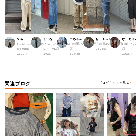
てる
しいな
中ちゃん
ほーちゃん
なっちゃ
LOWECO by JAM a
LOWECO by JAM H
古着屋JAM 下北沢
古着屋JAM 広島店
Elulu b
memura
EP FIVE店
店
162cm
店
172cm
162cm
164cm
152cm
関連ブログ
ブログをもっと見る