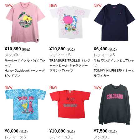
¥
10,890
¥
10,890
¥
6,490
(税込)
(税込)
(税込)
メンズXL
レディースS
レディースS
モーターサイクル バイクTシ
TREASURE TROLLS トレジ
半袖 ワンポイントロゴTシャ
ャツ
ャートロール キャラクター
ツ
Harley-Davidson/ハーレーダ
プリントTシャツ
TOMMY HILFIGER/トミーヒ
ビッドソン
ルフィガー
¥
8,690
¥
10,890
¥
7,590
(税込)
(税込)
(税込)
レディースS
レディースXL
メンズXL