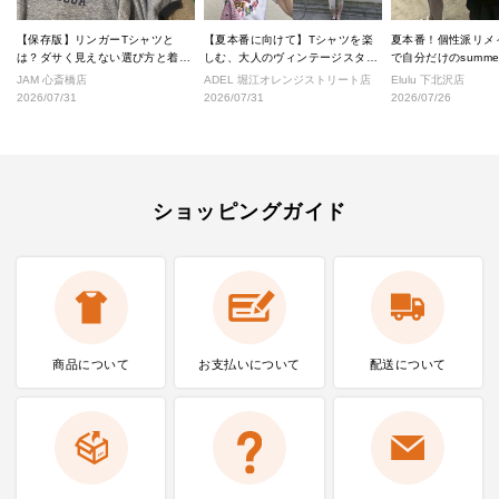
【保存版】リンガーTシャツと
【夏本番に向けて】Tシャツを楽
夏本番！個性派リメ
は？ダサく見えない選び方と着こ
しむ、大人のヴィンテージスタイ
で自分だけのsumm
なし完全ガイド
ル
へ！
JAM 心斎橋店
ADEL 堀江オレンジストリート店
Elulu 下北沢店
2026/07/31
2026/07/31
2026/07/26
ショッピングガイド
商品について
お支払いに
ついて
配送について