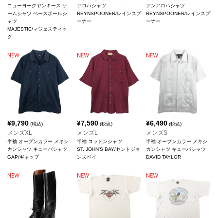
ニューヨークヤンキース ゲ
アロハシャツ
アンアロハシャツ
ームシャツ ベースボールシ
REYNSPOONER/レインスプ
REYNSPOONER/レインスプ
ャツ
ーナー
ーナー
MAJESTIC/マジェスティッ
ク
¥
9,790
¥
7,590
¥
6,490
(税込)
(税込)
(税込)
メンズXL
メンズL
メンズS
半袖 オープンカラー メキシ
半袖 コットンシャツ
半袖 オープンカラー メキシ
カンシャツ キューバシャツ
ST. JOHN'S BAY/セントジョ
カンシャツ キューバシャツ
GAP/ギャップ
ンズベイ
DAVID TAYLOR