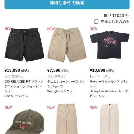
詳細な条件で検索
60
/
11043
件
在庫なしを含める
¥
13,090
¥
7,590
¥
10,890
(税込)
(税込)
(税込)
メンズW36
メンズW33
レディースL
550 RELAXED FIT ブラック
デニムショーツ ハーフパン
モーターサイクル バイクTシ
デニムショーツ ショートパ
ツ ジョーツ
ャツ
ンツ
Wrangler/ラングラー
Harley-Davidson/ハーレーダ
Levi's/リーバイス
ビッドソン