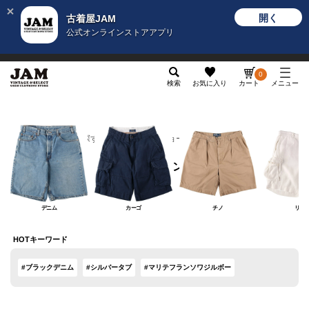
開く
古着屋JAM
公式オンラインストアアプリ
メンズ
レディース
カテゴリ
ヴィンテージ
グッ
0
検索
お気に入り
カート
メニュー
カテゴリから探す
ボトムス
ショートパンツ
ショートパンツ
デニム
カーゴ
チノ
リネ
HOTキーワード
#ブラックデニム
#シルバータブ
#マリテフランソワジルボー