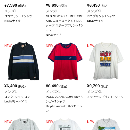
¥
7,590
¥
8,690
¥
6,490
(税込)
(税込)
(税込)
メンズL
メンズL
メンズXL
ロゴプリントTシャツ
MLS NEW YORK METROST
ロゴプリントTシャツ
NIKE/ナイキ
ARS ニューヨークメトロス
NIKE/ナイキ
ターズ スポーツプリントTシ
ャツ
NIKE/ナイキ
¥
6,490
¥
6,490
¥
9,790
(税込)
(税込)
(税込)
メンズL
メンズXL
メンズXL
ロングTシャツ ロンT
POLO JEANS COMPANY リ
メッセージプリントTシャツ
Levi's/リーバイス
ンガーTシャツ
Ralph Lauren/ラルフローレ
ン