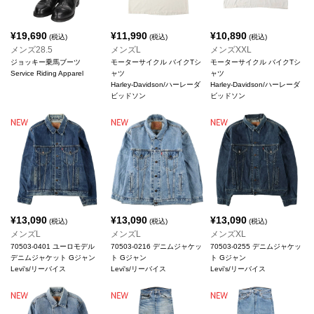
¥
19,690
¥
11,990
¥
10,890
(税込)
(税込)
(税込)
メンズ28.5
メンズL
メンズXXL
ジョッキー乗馬ブーツ
モーターサイクル バイクTシ
モーターサイクル バイクTシ
Service Riding Apparel
ャツ
ャツ
Harley-Davidson/ハーレーダ
Harley-Davidson/ハーレーダ
ビッドソン
ビッドソン
¥
13,090
¥
13,090
¥
13,090
(税込)
(税込)
(税込)
メンズL
メンズL
メンズXL
70503-0401 ユーロモデル
70503-0216 デニムジャケッ
70503-0255 デニムジャケッ
デニムジャケット Gジャン
ト Gジャン
ト Gジャン
Levi's/リーバイス
Levi's/リーバイス
Levi's/リーバイス