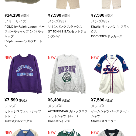
¥
14,190
¥
7,590
¥
7,590
(税込)
(税込)
(税込)
フリーサイズ
メンズW37
メンズW37
POLO by Ralph Lauren ベー
リネンパンツ スラックス
Khakis リネンパンツ スラッ
スボールキャップ 6パネルキ
ST.JOHN'S BAY/セントジョ
クス
ャップ
ンズベイ
DOCKERS/ドッカーズ
Ralph Lauren/ラルフローレ
ン
¥
7,590
¥
6,490
¥
7,590
(税込)
(税込)
(税込)
メンズL
メンズXL
メンズXL
カレッジスウェットシャツ
ACTIVEWEAR カレッジスウ
ゲームシャツ ベースボール
トレーナー
ェットシャツ トレーナー
シャツ
Tultex/タルテックス
Hanes/ヘインズ
Starter/スターター