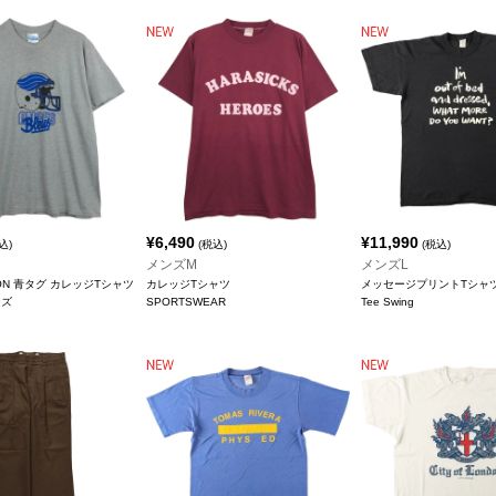
¥
6,490
¥
11,990
込)
(税込)
(税込)
メンズM
メンズL
TON 青タグ カレッジTシャツ
カレッジTシャツ
メッセージプリントTシャ
ンズ
SPORTSWEAR
Tee Swing