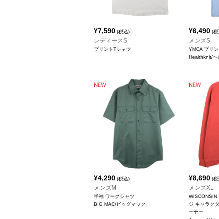
¥
7,590
¥
6,490
(税込)
(税
レディースS
メンズS
プリントTシャツ
YMCA プリ
Healthkni
¥
4,290
¥
8,690
(税込)
(税
メンズM
メンズXL
半袖 ワークシャツ
WISCONS
BIG MAC/ビッグマック
ジ キャラク
ーナー