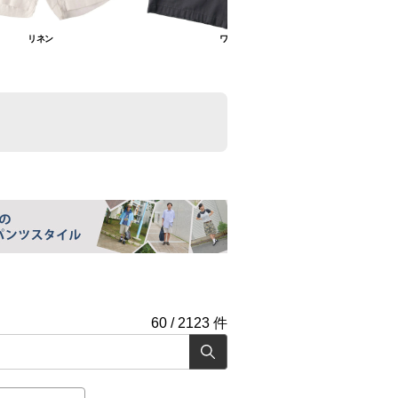
リネン
ワーク
60
/
2123
件