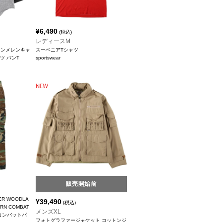
¥
6,490
(税込)
レディースM
ジョンメレンキャ
スーベニアTシャツ
ツ バンT
sportswear
販売開始前
ER WOODLA
¥
39,490
(税込)
ERN COMBAT
メンズXL
コンバットパ
フォトグラファージャケット コットンジ