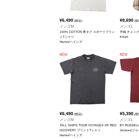
¥
6,490
¥
8,690
(税込)
(税
メンズM
メンズL
100% COTTON 青タグ スポーツプリン
半袖 チェッ
トTシャツ
Kmart
Hanes/ヘインズ
¥
6,490
¥
5,390
(税込)
(税
メンズM
メンズL
TALL SHIPS TOUR VOYAGES OF RED
BY RUSSE
ISCOVERY プリントTシャツ
Jerzees/
Hanes/ヘインズ