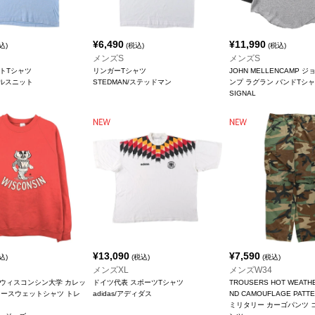
¥
6,490
¥
11,990
込)
(税込)
(税込)
メンズS
メンズS
ントTシャツ
リンガーTシャツ
JOHN MELLENCAMP 
t/ヘルスニット
STEDMAN/ステッドマン
ンプ ラグラン バンドTシャ
SIGNAL
¥
13,090
¥
7,590
込)
(税込)
(税込)
メンズXL
メンズW34
IN ウィスコンシン大学 カレッ
ドイツ代表 スポーツTシャツ
TROUSERS HOT WEATH
タースウェットシャツ トレ
adidas/アディダス
ND CAMOUFLAGE PATT
ミリタリー カーゴパンツ 