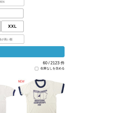
MEN
XXL
格が高い順
60
/
2123
件
在庫なしを含める