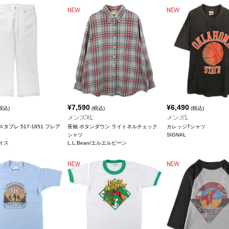
¥
7,590
¥
6,490
税込)
(税込)
(税込)
メンズXL
メンズL
 スタプレ 517-1851 フレア
長袖 ボタンダウン ライトネルチェック
カレッジTシャツ
シャツ
SIGNAL
バイス
L.L.Bean/エルエルビーン