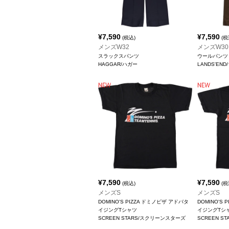
¥
7,590
¥
7,590
(税込)
(税
メンズW32
メンズW30
スラックスパンツ
ウールパンツ
HAGGAR/ハガー
LANDS'EN
¥
7,590
¥
7,590
(税込)
(税
メンズS
メンズS
DOMINO'S PIZZA ドミノピザ アドバタ
DOMINO'S
イジングTシャツ
イジングTシ
SCREEN STARS/スクリーンスターズ
SCREEN 