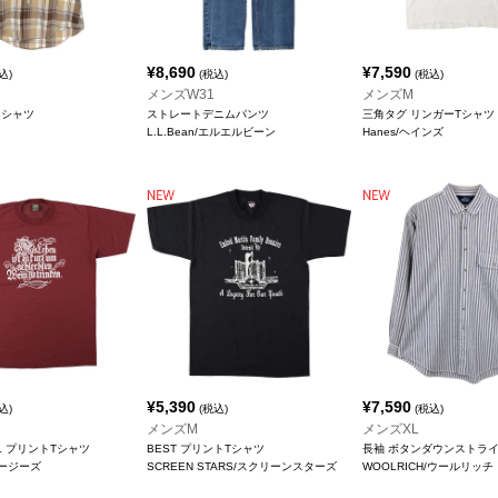
¥
8,690
¥
7,590
込)
(税込)
(税込)
メンズW31
メンズM
クシャツ
ストレートデニムパンツ
三角タグ リンガーTシャツ
L.L.Bean/エルエルビーン
Hanes/ヘインズ
¥
5,390
¥
7,590
込)
(税込)
(税込)
メンズM
メンズXL
LL プリントTシャツ
BEST プリントTシャツ
長袖 ボタンダウンストラ
ジャージーズ
SCREEN STARS/スクリーンスターズ
WOOLRICH/ウールリッチ