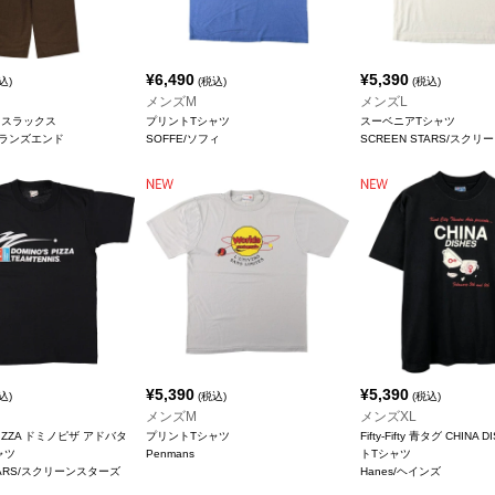
¥
6,490
¥
5,390
込)
(税込)
(税込)
メンズM
メンズL
 スラックス
プリントTシャツ
スーベニアTシャツ
D/ランズエンド
SOFFE/ソフィ
SCREEN STARS/スク
¥
5,390
¥
5,390
込)
(税込)
(税込)
メンズM
メンズXL
 PIZZA ドミノピザ アドバタ
プリントTシャツ
Fifty-Fifty 青タグ CHINA
ャツ
Penmans
トTシャツ
STARS/スクリーンスターズ
Hanes/ヘインズ