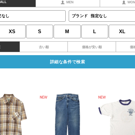
ALL
MEN
WO
定なし
ブランド
指定なし
XS
S
M
L
XL
順
古い順
価格が安い順
価
詳細な条件で検索