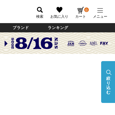
0
検索
お気に入り
カート
メニュー
ブランド
ランキング
絞
り
込
む