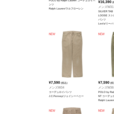
POLO by Ralph Lauren コーデュロイパ
¥
16,390
(
ンツ
メンズW31
Ralph Lauren/ラルフローレン
SILVER TA
LOOSE ス
パンツ
Levi's/リー
¥
7,590
¥
7,590
(税込)
(税
メンズW34
メンズW36
コーデュロイパンツ
POLO by Ra
J.C.Penney/ジェイシーペニー
NT コーデュ
Ralph Lau