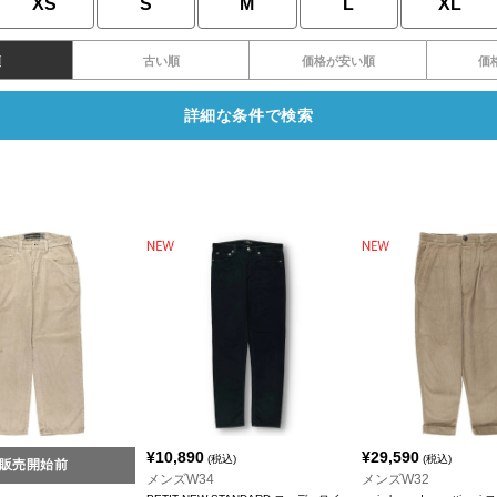
XS
S
M
L
XL
順
古い順
価格が安い順
価
詳細な条件で検索
¥
10,890
¥
29,590
(税込)
(税込)
販売開始前
メンズW34
メンズW32