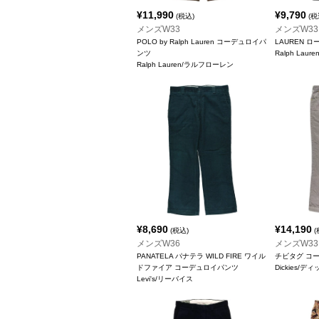
¥
11,990
¥
9,790
(税込)
(税
メンズW33
メンズW33
POLO by Ralph Lauren コーデュロイパ
LAUREN 
ンツ
Ralph Lau
Ralph Lauren/ラルフローレン
¥
8,690
¥
14,190
(税込)
(
メンズW36
メンズW33
PANATELA パナテラ WILD FIRE ワイル
チビタグ コ
ドファイア コーデュロイパンツ
Dickies/デ
Levi's/リーバイス