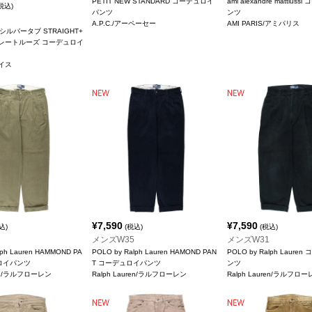
PETIT NEW STANDARD コーデュロイ
ami alexandre mattiu
税込)
パンツ
ンツ
A.P.C./アーペーセー
AMI PARIS/アミパリス
B シルバータブ STRAIGHT+
トレートルーズ コーデュロイ
バイス
¥
7,590
¥
7,590
込)
(税込)
(税込)
メンズW35
メンズW31
lph Lauren HAMMOND PA
POLO by Ralph Lauren HAMOND PAN
POLO by Ralph Laur
ロイパンツ
T コーデュロイパンツ
ンツ
ren/ラルフローレン
Ralph Lauren/ラルフローレン
Ralph Lauren/ラルフロ