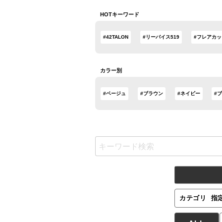
HOTキーワード
#42TALON
#リーバイス519
#フレアカッ
カラー別
#ベージュ
#ブラウン
#ネイビー
#
カテゴリ
指