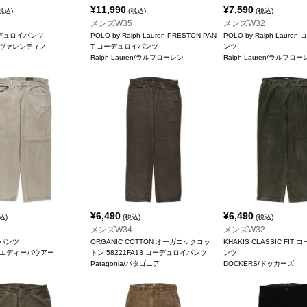
¥
11,990
¥
7,590
税込)
(税込)
(税込)
メンズW35
メンズW32
ーデュロイパンツ
POLO by Ralph Lauren PRESTON PAN
POLO by Ralph Laur
O/ヴァレンティノ
T コーデュロイパンツ
ンツ
Ralph Lauren/ラルフローレン
Ralph Lauren/ラルフロ
¥
6,490
¥
6,490
込)
(税込)
(税込)
メンズW34
メンズW32
パンツ
ORGANIC COTTON オーガニックコッ
KHAKIS CLASSIC FIT
uer/エディーバウアー
トン 58221FA13 コーデュロイパンツ
ンツ
Patagonia/パタゴニア
DOCKERS/ドッカーズ