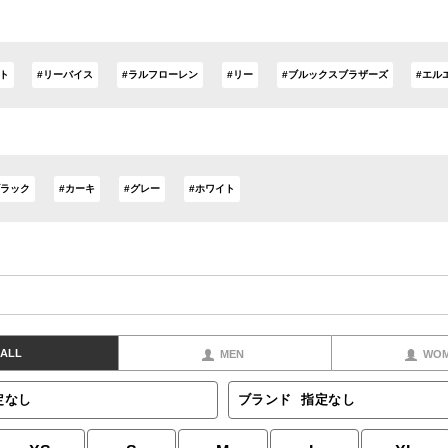
ト
#リーバイス
#ラルフローレン
#リー
#ブルックスブラザーズ
#エル
ブラック
#カーキ
#グレー
#ホワイト
ALL
MEN
WO
定なし
ブランド
指定なし