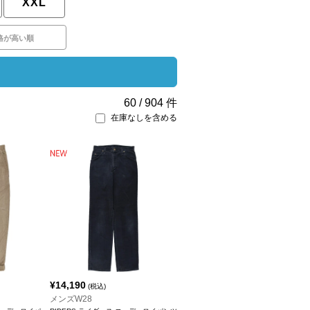
XXL
格が高い順
60
/
904
件
在庫なしを含める
¥
14,190
(税込)
メンズW28