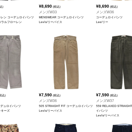
¥
8,690
¥
8,690
込)
(税込)
(税込)
メンズW33
メンズW36
ローレン コーデュロイパンツ
MENSWEAR コーデュロイパンツ
コーデュロイパンツ
ren/ラルフローレン
Levi's/リーバイス
Lee/リー
¥
7,590
¥
7,590
税込)
(税込)
(税込)
メンズW36
メンズW37
ーデュロイパンツ
505 STRAIGHT FIT コーデュロイパンツ
559 RELAXED STRAIG
ィッキーズ
Levi's/リーバイス
イパンツ
Levi's/リーバイス