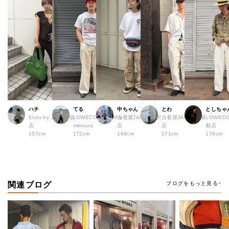
ハチ
てる
中ちゃん
とわ
としちゃ
Elulu by JAM 原宿
LOWECO by JAM a
古着屋JAM 下北沢
古着屋JAM 名古屋
LOWECO
店
memura
店
店
都店
157cm
172cm
164cm
171cm
178cm
関連ブログ
ブログをもっと見る