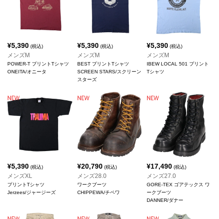
¥
5,390
¥
5,390
¥
5,390
(税込)
(税込)
(税込)
メンズM
メンズM
メンズM
POWER-T プリントTシャツ
BEST プリントTシャツ
IBEW LOCAL 501 プリント
ONEITA/オニータ
SCREEN STARS/スクリーン
Tシャツ
スターズ
¥
5,390
¥
20,790
¥
17,490
(税込)
(税込)
(税込)
メンズXL
メンズ28.0
メンズ27.0
プリントTシャツ
ワークブーツ
GORE-TEX ゴアテックス ワ
Jerzees/ジャージーズ
CHIPPEWA/チペワ
ークブーツ
DANNER/ダナー