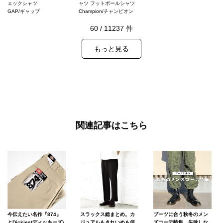
ェックシャツ
ャツ フットボールシャツ
GAP/ギャップ
Champion/チャンピオン
60
/
11237
件
もっと見る
関連記事はこちら
スラックス総まとめ。カ
ブーツに合う秋冬のメン
今伝えたい名作『874』
ジュアルもきれいめも使
ズコーデ特集。失敗しな
とDickies(ディッキーズ)