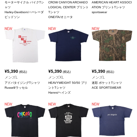
モーターサイクル バイクTシ
CROW CANYON ARCHAEO
AMERICAN HEART ASSOCI
ャツ
LOGICAL CENTER プリント
ATION プリントTシャツ
Harley-Davidson/ハーレーダ
Tシャツ
sportswear
ビッドソン
ONEITA/オニータ
¥
5,390
¥
5,390
¥
5,390
(税込)
(税込)
(税込)
メンズL
メンズXL
メンズL
アドバタイジングTシャツ
HEAVYWEIGHT 50/50 プリ
迷彩 ポケットTシャツ
Russell/ラッセル
ントTシャツ
ACE SPORTSWEAR
Hanes/ヘインズ