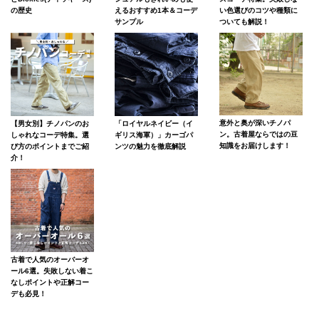
えるおすすめ1本＆コーデ
い色選びのコツや種類に
の歴史
サンプル
ついても解説！
意外と奥が深いチノパ
【男女別】チノパンのお
「ロイヤルネイビー（イ
ン。古着屋ならではの豆
しゃれなコーデ特集。選
ギリス海軍）」カーゴパ
知識をお届けします！
び方のポイントまでご紹
ンツの魅力を徹底解説
介！
古着で人気のオーバーオ
ール6選。失敗しない着こ
なしポイントや正解コー
デも必見！