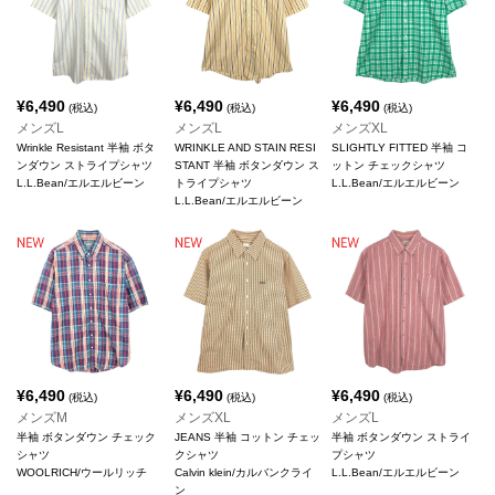
¥
6,490
¥
6,490
¥
6,490
(税込)
(税込)
(税込)
メンズL
メンズL
メンズXL
Wrinkle Resistant 半袖 ボタ
WRINKLE AND STAIN RESI
SLIGHTLY FITTED 半袖 コ
ンダウン ストライプシャツ
STANT 半袖 ボタンダウン ス
ットン チェックシャツ
L.L.Bean/エルエルビーン
トライプシャツ
L.L.Bean/エルエルビーン
L.L.Bean/エルエルビーン
¥
6,490
¥
6,490
¥
6,490
(税込)
(税込)
(税込)
メンズM
メンズXL
メンズL
半袖 ボタンダウン チェック
JEANS 半袖 コットン チェッ
半袖 ボタンダウン ストライ
シャツ
クシャツ
プシャツ
WOOLRICH/ウールリッチ
Calvin klein/カルバンクライ
L.L.Bean/エルエルビーン
ン