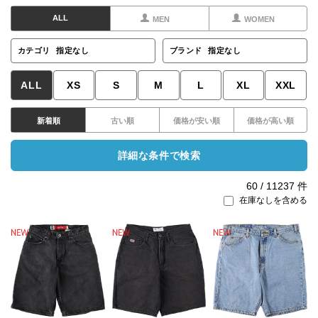
ALL
MEN
WOMEN
カテゴリ
指定なし
ブランド
指定なし
ALL
XS
S
M
L
XL
XXL
新着順
古い順
価格が安い順
価格が高い順
詳細な条件で検索
60
/
11237
件
在庫なしを含める