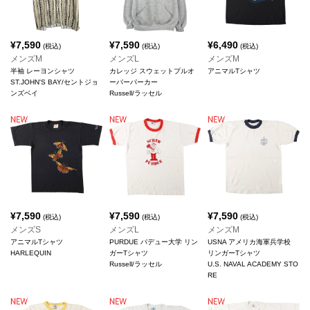
¥
7,590
¥
7,590
¥
6,490
(税込)
(税込)
(税込)
メンズM
メンズL
メンズM
半袖 レーヨンシャツ
カレッジ スウェットプルオ
アニマルTシャツ
ST.JOHN'S BAY/セントジョ
ーバーパーカー
ンズベイ
Russell/ラッセル
¥
7,590
¥
7,590
¥
7,590
(税込)
(税込)
(税込)
メンズS
メンズL
メンズM
アニマルTシャツ
PURDUE パデュー大学 リン
USNA アメリカ海軍兵学校
HARLEQUIN
ガーTシャツ
リンガーTシャツ
Russell/ラッセル
U.S. NAVAL ACADEMY STO
RE