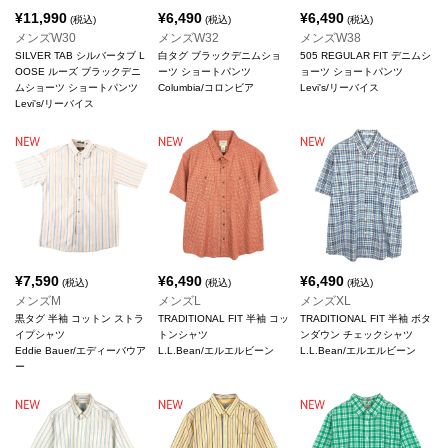
¥
11,990
¥
6,490
¥
6,490
(税込)
(税込)
(税込)
メンズW30
メンズW32
メンズW38
SILVER TAB シルバータブ L
白タグ ブラックデニムショ
505 REGULAR FIT デニムシ
OOSE ルーズ ブラックデニ
ーツ ショートパンツ
ョーツ ショートパンツ
ムショーツ ショートパンツ
Columbia/コロンビア
Levi's/リーバイス
Levi's/リーバイス
¥
7,590
¥
6,490
¥
6,490
(税込)
(税込)
(税込)
メンズM
メンズL
メンズXL
黒タグ 半袖 コットン ストラ
TRADITIONAL FIT 半袖 コッ
TRADITIONAL FIT 半袖 ボタ
イプシャツ
トンシャツ
ンダウン チェックシャツ
Eddie Bauer/エディーバウア
L.L.Bean/エルエルビーン
L.L.Bean/エルエルビーン
ー