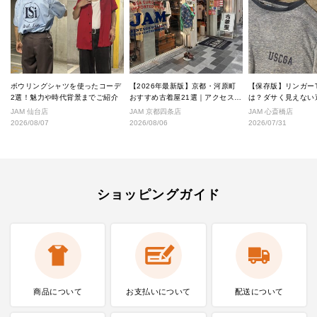
ボウリングシャツを使ったコーデ
【2026年最新版】京都・河原町
【保存版】リンガー
2選！魅力や時代背景までご紹介
おすすめ古着屋21選｜アクセス良
は？ダサく見えない
好な絶対行くべきショップ厳選！
なし完全ガイド
JAM 仙台店
JAM 京都四条店
JAM 心斎橋店
2026/08/07
2026/08/06
2026/07/31
ショッピングガイド
商品について
お支払いに
ついて
配送について