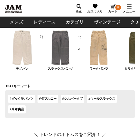
0
検索
お気に入り
カート
メニュー
メンズ
レディース
カテゴリ
ヴィンテージ
グッ
カテゴリから探す
ボトムス
ロングパンツ
ロングパンツ
チノパン
スラックスパンツ
ワークパンツ
ミリタリー
HOTキーワード
#ダック地パンツ
#ダブルニー
#シルバータブ
#ウールスラックス
#米軍実品
＼ トレンドのボトムスをご紹介！ ／