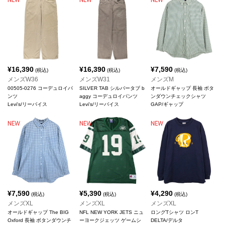
¥
16,390
¥
16,390
¥
7,590
(税込)
(税込)
(税込)
メンズW36
メンズW31
メンズM
00505-0276 コーデュロイパ
SILVER TAB シルバータブ b
オールドギャップ 長袖 ボタ
ンツ
aggy コーデュロイパンツ
ンダウンチェックシャツ
Levi's/リーバイス
Levi's/リーバイス
GAP/ギャップ
¥
7,590
¥
5,390
¥
4,290
(税込)
(税込)
(税込)
メンズXL
メンズXL
メンズXL
オールドギャップ The BIG
NFL NEW YORK JETS ニュ
ロングTシャツ ロンT
Oxford 長袖 ボタンダウンチ
ーヨークジェッツ ゲームシ
DELTA/デルタ