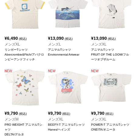
¥
6,490
¥
13,090
¥
13,090
(税込)
(税込)
(税込)
メンズXL
メンズL
メンズXL
リンガーTシャツ
アニマルTシャツ
アニマルTシャツ
Abercrombie&Fitch/アバクロ
Environmental Artwear
FRUIT OF THE LOOM/フル
ンビーアンドフィッチ
ーツオブザルーム
¥
9,790
¥
9,790
¥
9,790
(税込)
(税込)
(税込)
メンズM
メンズXL
メンズXL
PRO WEIGHT アニマルTシ
BEEFY-T アニマルTシャツ
POWER-T アニマルTシャツ
ャツ
Hanes/ヘインズ
ONEITA/オニータ
DELTA/デルタ