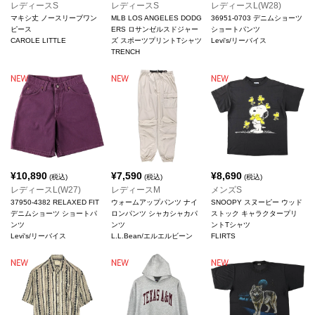
レディースS
レディースS
レディースL(W28)
マキシ丈 ノースリーブワン
MLB LOS ANGELES DODG
36951-0703 デニムショーツ
ピース
ERS ロサンゼルスドジャー
ショートパンツ
CAROLE LITTLE
ズ スポーツプリントTシャツ
Levi's/リーバイス
TRENCH
¥
10,890
¥
7,590
¥
8,690
(税込)
(税込)
(税込)
レディースL(W27)
レディースM
メンズS
37950-4382 RELAXED FIT
ウォームアップパンツ ナイ
SNOOPY スヌーピー ウッド
デニムショーツ ショートパ
ロンパンツ シャカシャカパ
ストック キャラクタープリ
ンツ
ンツ
ントTシャツ
Levi's/リーバイス
L.L.Bean/エルエルビーン
FLIRTS