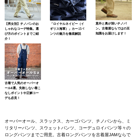
意外と奥が深いチノパ
【男女別】チノパンのお
「ロイヤルネイビー（イ
ン。古着屋ならではの豆
しゃれなコーデ特集。選
ギリス海軍）」カーゴパ
知識をお届けします！
び方のポイントまでご紹
ンツの魅力を徹底解説
介！
古着で人気のオーバーオ
ール6選。失敗しない着こ
なしポイントや正解コー
デも必見！
オーバーオール、スラックス、カーゴパンツ、チノパンから、ミ
リタリーパンツ、スウェットパンツ、コーデュロイパンツ等々の
ロングパンツまでご用意。古着ロングパンツを古着屋JAMならで