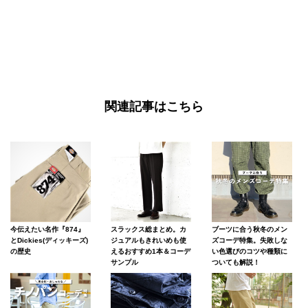
関連記事はこちら
スラックス総まとめ。カ
ブーツに合う秋冬のメン
今伝えたい名作『874』
ジュアルもきれいめも使
ズコーデ特集。失敗しな
とDickies(ディッキーズ)
えるおすすめ1本＆コーデ
い色選びのコツや種類に
の歴史
サンプル
ついても解説！