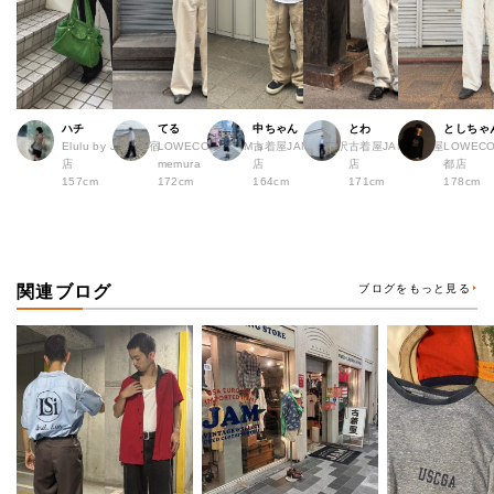
ハチ
てる
中ちゃん
とわ
としちゃ
Elulu by JAM 原宿
LOWECO by JAM a
古着屋JAM 下北沢
古着屋JAM 名古屋
LOWECO
店
memura
店
店
都店
157cm
172cm
164cm
171cm
178cm
関連ブログ
ブログをもっと見る