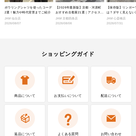
ボウリングシャツを使ったコーデ
【2026年最新版】京都・河原町
【保存版】リンガー
2選！魅力や時代背景までご紹介
おすすめ古着屋21選｜アクセス良
は？ダサく見えない
好な絶対行くべきショップ厳選！
なし完全ガイド
JAM 仙台店
JAM 京都四条店
JAM 心斎橋店
2026/08/07
2026/08/06
2026/07/31
ショッピングガイド
商品について
お支払いに
ついて
配送について
返品について
よくある質問
お問い合わせ