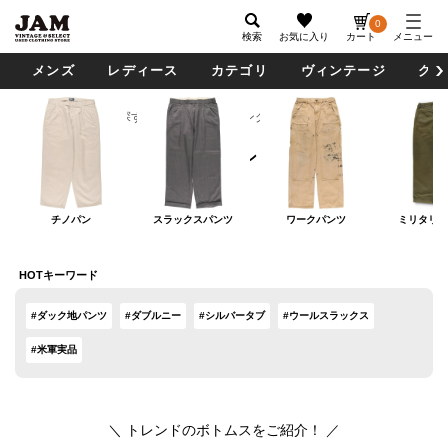
0
検索
お気に入り
カート
メニュー
メンズ
レディース
カテゴリ
ヴィンテージ
グッ
カテゴリから探す
ボトムス
ロングパンツ
ロングパンツ
チノパン
スラックスパンツ
ワークパンツ
ミリタリー
HOTキーワード
#ダック地パンツ
#ダブルニー
#シルバータブ
#ウールスラックス
#米軍実品
＼ トレンドのボトムスをご紹介！ ／