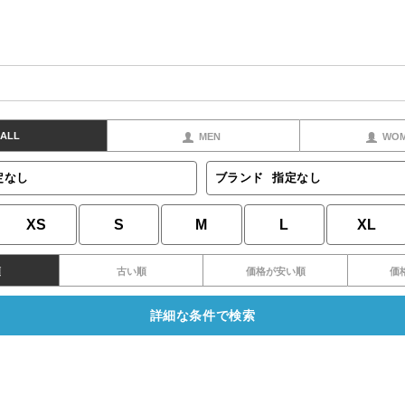
ALL
MEN
WO
定なし
ブランド
指定なし
XS
S
M
L
XL
順
古い順
価格が安い順
価
詳細な条件で検索