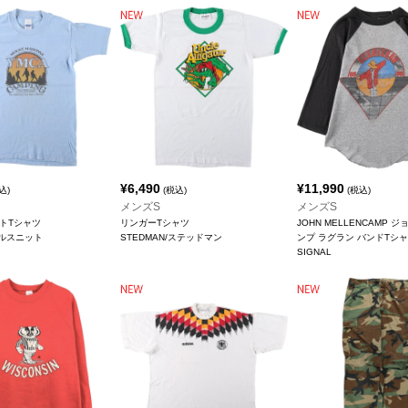
¥
6,490
¥
11,990
込)
(税込)
(税込)
メンズS
メンズS
ントTシャツ
リンガーTシャツ
JOHN MELLENCAMP 
t/ヘルスニット
STEDMAN/ステッドマン
ンプ ラグラン バンドTシャ
SIGNAL