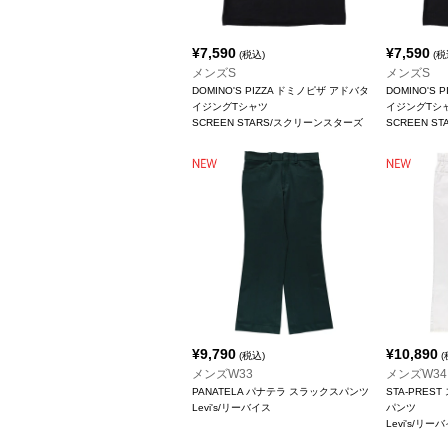
¥
7,590
¥
7,590
(税込)
(税
メンズS
メンズS
DOMINO'S PIZZA ドミノピザ アドバタ
DOMINO'S
イジングTシャツ
イジングTシ
SCREEN STARS/スクリーンスターズ
SCREEN 
¥
9,790
¥
10,890
(税込)
(
メンズW33
メンズW34
PANATELA パナテラ スラックスパンツ
STA-PREST
Levi's/リーバイス
パンツ
Levi's/リー