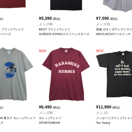
¥
5,390
¥
7,590
込)
(税込)
(税込)
メンズM
メンズXL
LL プリントTシャツ
BEST プリントTシャツ
長袖 ボタンダウンストラ
ジャージーズ
SCREEN STARS/スクリーンスターズ
WOOLRICH/ウールリッチ
¥
6,490
¥
11,990
込)
(税込)
(税込)
メンズM
メンズL
TON 青タグ カレッジTシャツ
カレッジTシャツ
メッセージプリントTシャ
ンズ
SPORTSWEAR
Tee Swing