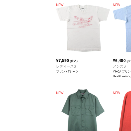
¥
7,590
¥
6,490
(税込)
(税
レディースS
メンズS
プリントTシャツ
YMCA プリ
Healthkni