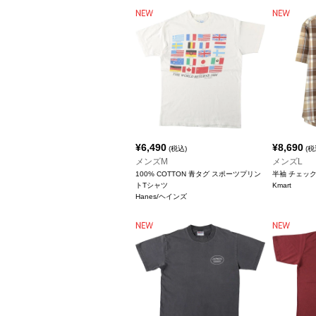
¥
6,490
¥
8,690
(税込)
(税
メンズM
メンズL
100% COTTON 青タグ スポーツプリン
半袖 チェッ
トTシャツ
Kmart
Hanes/ヘインズ