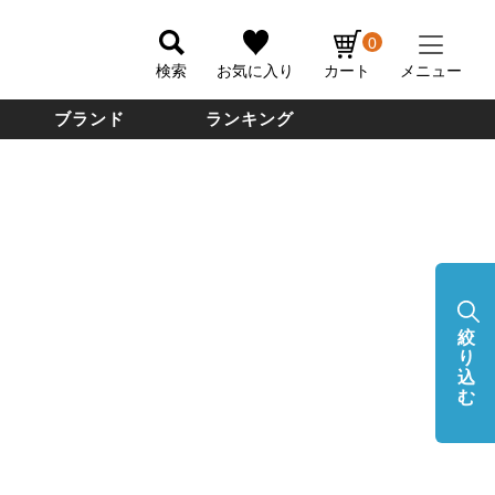
0
検索
お気に入り
カート
メニュー
ブランド
ランキング
絞
り
込
む