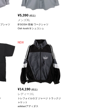
¥
5,390
(税込)
メンズXL
イプシャツ
B'GOSH 長袖 ワークシャツ
Osh kosh/オシュコシュ
¥
14,190
(税込)
レディースL
ツ
トレフォイルロゴ ジャージ トラックジ
ャケット
adidas/アディダス