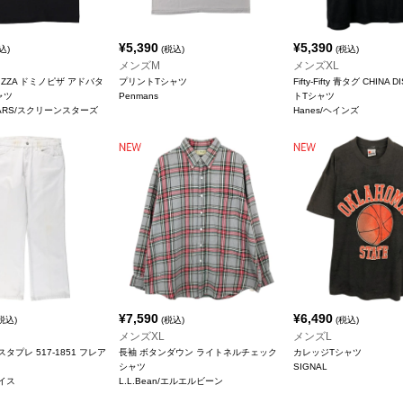
¥
5,390
¥
5,390
込)
(税込)
(税込)
メンズM
メンズXL
 PIZZA ドミノピザ アドバタ
プリントTシャツ
Fifty-Fifty 青タグ CHINA
ャツ
Penmans
トTシャツ
STARS/スクリーンスターズ
Hanes/ヘインズ
¥
7,590
¥
6,490
税込)
(税込)
(税込)
メンズXL
メンズL
 スタプレ 517-1851 フレア
長袖 ボタンダウン ライトネルチェック
カレッジTシャツ
シャツ
SIGNAL
バイス
L.L.Bean/エルエルビーン