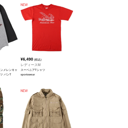
¥
6,490
(税込)
レディースM
ジョンメレンキャ
スーベニアTシャツ
ツ バンT
sportswear