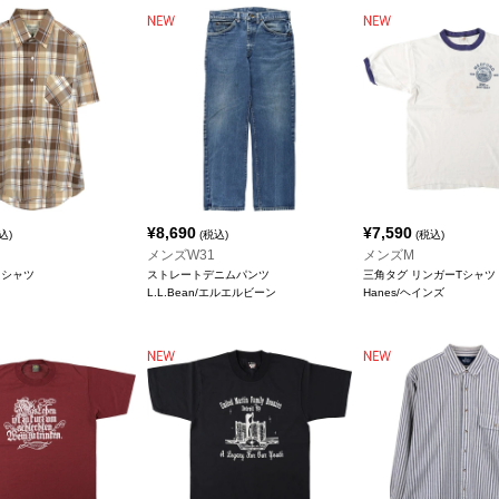
¥
8,690
¥
7,590
込)
(税込)
(税込)
メンズW31
メンズM
クシャツ
ストレートデニムパンツ
三角タグ リンガーTシャツ
L.L.Bean/エルエルビーン
Hanes/ヘインズ