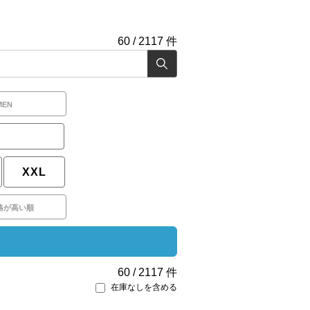
60
/
2117
件
MEN
XXL
格が高い順
60
/
2117
件
在庫なしを含める