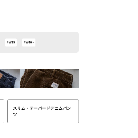
#W39
#W40~
スリム・テーパードデニムパン
ツ