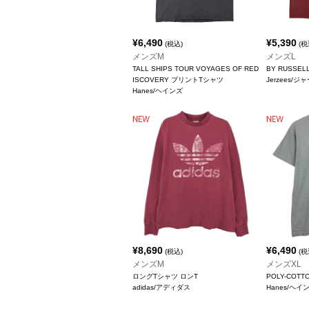
¥
6,490
¥
5,390
(税込)
(税
メンズM
メンズL
TALL SHIPS TOUR VOYAGES OF RED
BY RUSSE
ISCOVERY プリントTシャツ
Jerzees/
Hanes/ヘインズ
¥
8,690
¥
6,490
(税込)
(税
メンズM
メンズXL
ロングTシャツ ロンT
POLY-COT
adidas/アディダス
Hanes/ヘイ