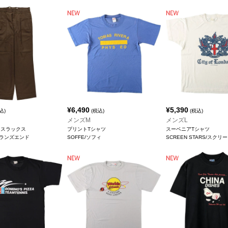
¥
6,490
¥
5,390
込)
(税込)
(税込)
メンズM
メンズL
 スラックス
プリントTシャツ
スーベニアTシャツ
D/ランズエンド
SOFFE/ソフィ
SCREEN STARS/スク