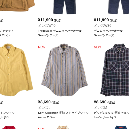
¥
11,990
¥
11,990
込)
(税込)
(税込)
メンズW40
メンズW36
ジャケット
Tradewear デニムオーバーオール
デニムオーバーオール
/ボブアレン
Sears/シアーズ
Sears/シアーズ
¥
8,690
¥
8,690
込)
(税込)
(税込)
メンズL
メンズM
ットンシャツ
Kent Collection 長袖 ストライプシャツ
ビッグE BIG E 長袖 チ
マールボロ
Arrow/アロー
Levi's/リーバイス