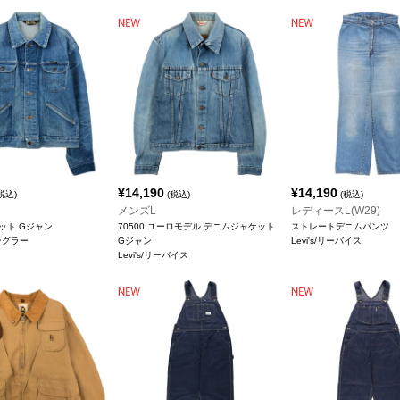
¥
14,190
¥
14,190
税込)
(税込)
(税込)
メンズL
レディースL(W29)
ット Gジャン
70500 ユーロモデル デニムジャケット
ストレートデニムパンツ
ラングラー
Gジャン
Levi's/リーバイス
Levi's/リーバイス