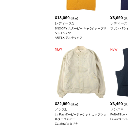
¥
13,090
¥
8,690
(税込)
(税
レディースS
レディース
SNOOPY スヌーピー キャラクタープリ
プリントTシ
ントTシャツ
ARTEX/アルテックス
¥
22,990
¥
6,490
(税込)
(税
メンズL
メンズM
La Paz ダービージャケット カップショ
PANATEL
ルダージャケット
Levi's/リー
Catalina/カタリナ