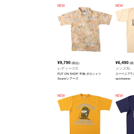
¥
9,790
¥
6,490
(税込)
(税
レディースS
メンズXL
PUT ON SHOP 半袖 ポロシャツ
スーベニアT
Sears/シアーズ
sportswear