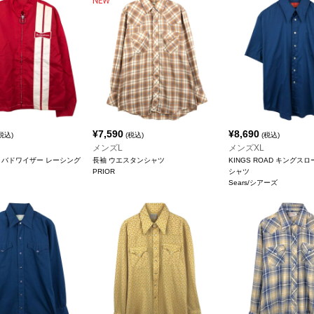
¥
7,590
¥
8,690
税込)
(税込)
(税込)
メンズL
メンズXL
ER バドワイザー レーシング
長袖 ウエスタンシャツ
KINGS ROAD キングスロ
PRIOR
シャツ
Sears/シアーズ