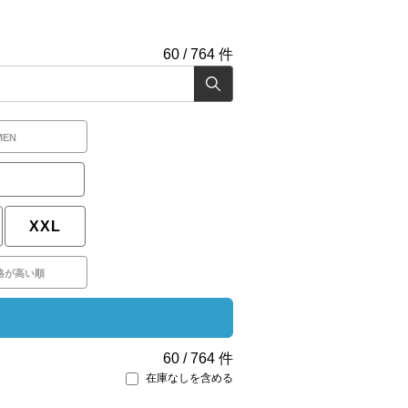
60
/
764
件
MEN
XXL
格が高い順
60
/
764
件
在庫なしを含める