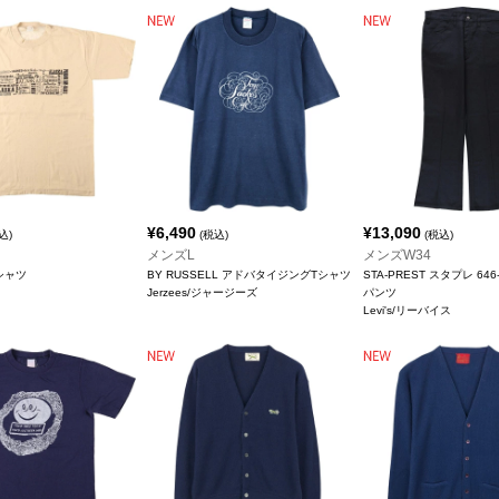
¥
6,490
¥
13,090
込)
(税込)
(税込)
メンズL
メンズW34
シャツ
BY RUSSELL アドバタイジングTシャツ
STA-PREST スタプレ 646
Jerzees/ジャージーズ
パンツ
Levi's/リーバイス