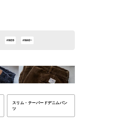
#W39
#W40~
スリム・テーパードデニムパン
ツ