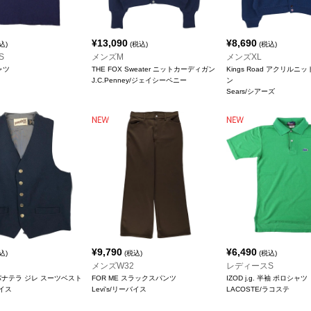
¥
13,090
¥
8,690
込)
(税込)
(税込)
S
メンズM
メンズXL
ャツ
THE FOX Sweater ニットカーディガン
Kings Road アクリル
J.C.Penney/ジェイシーペニー
ン
Sears/シアーズ
¥
9,790
¥
6,490
込)
(税込)
(税込)
メンズW32
レディースS
A パナテラ ジレ スーツベスト
FOR ME スラックスパンツ
IZOD j.g. 半袖 ポロシャツ
バイス
Levi's/リーバイス
LACOSTE/ラコステ